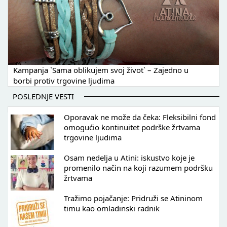
Kampanja `Sama oblikujem svoj život` – Zajedno u
borbi protiv trgovine ljudima
POSLEDNJE VESTI
Oporavak ne može da čeka: Fleksibilni fond
omogućio kontinuitet podrške žrtvama
trgovine ljudima
Osam nedelja u Atini: iskustvo koje je
promenilo način na koji razumem podršku
žrtvama
Tražimo pojačanje: Pridruži se Atininom
timu kao omladinski radnik