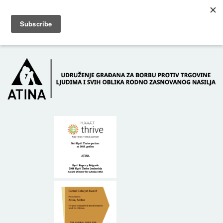
Skip to main content
Dežurni telefon: +381 61 63 84 071
POČETNA
O NAMA
DONATORI
KONTAKT