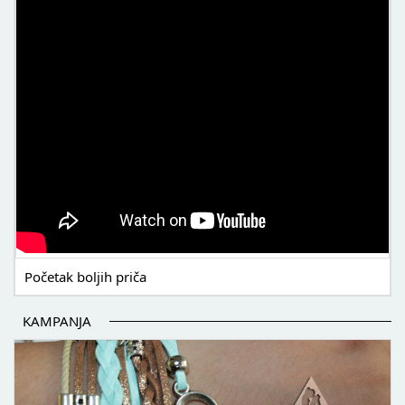
POČETAK BOLJIH PRIČA
Početak boljih priča
KAMPANJA