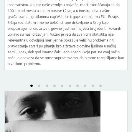
dovođenje u zabludu i držanje u za
mlje u najvećoj meri iskorišćavaju se do
dokumenata, zloupotreba poverenja
ave i žive, a u inostranstvu našim
zloupotreba teškog položaja drugo
ešće se trguje u zemljama EU i Rusije.
kriminalnu prošlost, ali to ne mora
ži strane državljane u Srbiji koje
slučajeve u kojima su roditelji dali 
ne ljudima i najveći broj identifikovanih
prodali za novac. Dva su faktora k
no je reći da zvanična statistika nije
rizik i visok profit. Ova kombinaci
er ne pokazuje veličinu problema niti
trgovine ljudima, čineći je jednom
u broja žrtava trgovine ljudima u našoj
industrija u svetu.
ak i jednu osobu koja pati na ovaj način,
suprotstavimo, da o tome razmišljamo kao