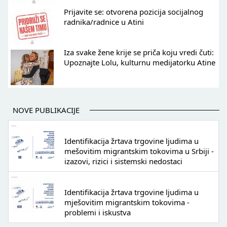
Prijavite se: otvorena pozicija socijalnog
radnika/radnice u Atini
Iza svake žene krije se priča koju vredi čuti:
Upoznajte Lolu, kulturnu medijatorku Atine
NOVE PUBLIKACIJE
Identifikacija žrtava trgovine ljudima u
mešovitim migrantskim tokovima u Srbiji -
izazovi, rizici i sistemski nedostaci
Identifikacija žrtava trgovine ljudima u
mješovitim migrantskim tokovima -
problemi i iskustva