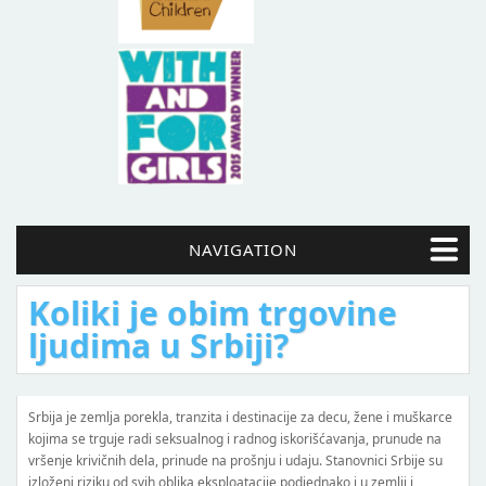
NAVIGATION
obim trgovine
Ko su trgovc
rbiji?
Postoji onoliko trgovaca ljudima ko
Prema analizama identifikovanih s
nzita i destinacije za decu, žene i muškarce
ljudima jesu osobe od poverenja, ro
lnog i radnog iskorišćavanja, prunude na
prijatelji, ali i nepoznate osobe s
e na prošnju i udaju. Stanovnici Srbije su
prinude, pretnje i nasilja, druga s
 eksploatacije podjednako i u zemlji i