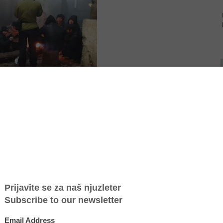
Tags:
migranti
izbeglice
o eldorado za
NVO Atina
Jelena Hrnjak
Deutsche Welle
krijumčarenje
Log in
or
register
to post
 beogradske autobuske
comments
stanbulu ili Sofiji – tu
ihovih usluga raste sa
Srbiji vide ih kao slamku
anice, do mesta navodno zgodnih za
adu ili, u slučaju Hrvatske, samo