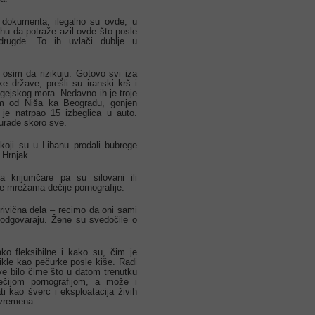
 dokumenta, ilegalno su ovde, u
rahu da potraže azil ovde što posle
rugde. To ih uvlači dublje u
n osim da rizikuju. Gotovo svi iza
e države, prešli su iranski krš i
Egejskog mora. Nedavno ih je troje
tem od Niša ka Beogradu, gonjen
 je natrpao 15 izbeglica u auto.
 urade skoro sve.
 koji su u Libanu prodali bubrege
 Hrnjak.
 krijumčare pa su silovani ili
ale mrežama dečije pornografije.
 krivična dela – recimo da oni sami
 odgovaraju. Žene su svedočile o
o fleksibilne i kako su, čim je
kle kao pečurke posle kiše. Radi
e bilo čime što u datom trenutku
ečijom pornografijom, a može i
i kao šverc i eksploatacija živih
 vremena.