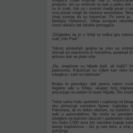
izbeglice znale krupnije ribe iz krijumča
prolazilo, oni su stolovali su baš u parku dok su
su ih znali, čak su i svetski mediji pisali o 
svoj posao mogli da nastave neometano. Nisu 
zbog sumnje da su krijumčari. Po tome je, h
Nebojša Stefanović, Srbija evropski rekorde
često dokače tek lokalne pomagače.
„Očigledno da je u Srbiji ta velika igra toler
vodi „Info Park".
Tokom poslednjih godina se sreo sa stotina
skrivali po stanovima ili hostelima, ponekad ih 
pritvoru dok ne plate više.
„Da, uhapšene su hiljade ljudi, ali kojih? 
parkovima. Krijumčari su viđeni kao neko k
izbeglica i zato su tolerisani."
Brojke to potvrđuju: dok prema nekim izveš
ilegalno uđe u Srbiju, ukupan broj migra
procenjuje na sedam ili osam hiljada. Što znači
Treba samo malo upornosti i cupkanja na beog
oko primećuje sumnjive tipove. Izgledaju 
Pakistana, ali su dobro obučeni, sa solidnim 
neki u automobilima. Ne može se previdet
izbeglice sa bušnom obućom i poderanim ruks
mu traže 2.000 evra što navodno kupuje kartu
teorije kapitalizma – što je ruta teža, a očaj
potražnja.