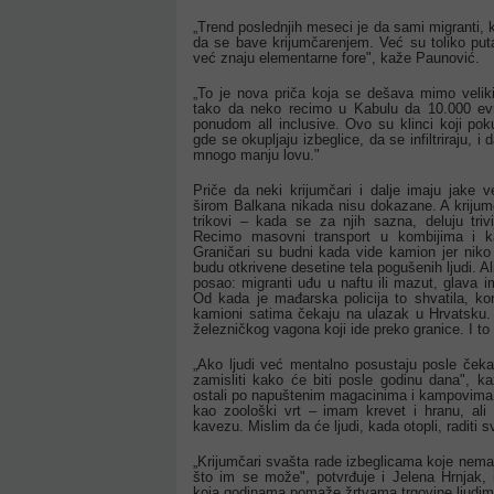
„Trend poslednjih meseci je da sami migranti, 
da se bave krijumčarenjem. Već su toliko put
već znaju elementarne fore", kaže Paunović.
„To je nova priča koja se dešava mimo veliki
tako da neko recimo u Kabulu da 10.000 evr
ponudom all inclusive. Ovo su klinci koji p
gde se okupljaju izbeglice, da se infiltriraju, i
mnogo manju lovu."
Priče da neki krijumčari i dalje imaju jake 
širom Balkana nikada nisu dokazane. A krijum
trikovi – kada se za njih sazna, deluju triv
Recimo masovni transport u kombijima i k
Graničari su budni kada vide kamion jer niko
budu otkrivene desetine tela pogušenih ljudi. A
posao: migranti uđu u naftu ili mazut, glava i
Od kada je mađarska policija to shvatila, ko
kamioni satima čekaju na ulazak u Hrvatsku. Il
železničkog vagona koji ide preko granice. I to
„Ako ljudi već mentalno posustaju posle čeka
zamisliti kako će biti posle godinu dana", k
ostali po napuštenim magacinima i kampovima 
kao zoološki vrt – imam krevet i hranu, ali 
kavezu. Mislim da će ljudi, kada otopli, raditi s
„Krijumčari svašta rade izbeglicama koje nemaju
što im se može", potvrđuje i Jelena Hrnjak, i
koja godinama pomaže žrtvama trgovine ljudim