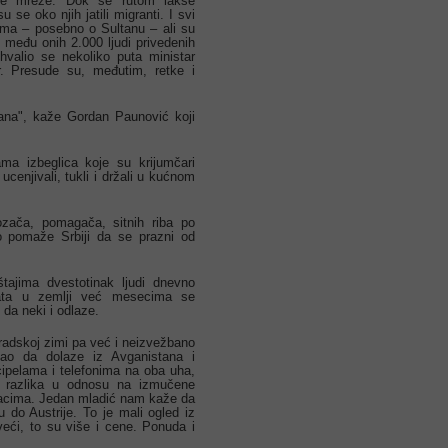
rske mreže. Dok se rutom lakše
 se oko njih jatili migranti. I svi
njima – posebno o Sultanu – ali su
među onih 2.000 ljudi privedenih
valio se nekoliko puta ministar
r. Presude su, međutim, retke i
isana", kaže Gordan Paunović koji
ma izbeglica koje su krijumčari
ucenjivali, tukli i držali u kućnom
Vozača, pomagača, sitnih riba po
o pomaže Srbiji da se prazni od
tajima dvestotinak ljudi dnevno
nata u zemlji već mesecima se
 da neki i odlaze.
radskoj zimi pa već i neizvežbano
kao da dolaze iz Avganistana i
cipelama i telefonima na oba uha,
i razlika u odnosu na izmučene
acima. Jedan mladić nam kaže da
 do Austrije. To je mali ogled iz
 veći, to su više i cene. Ponuda i