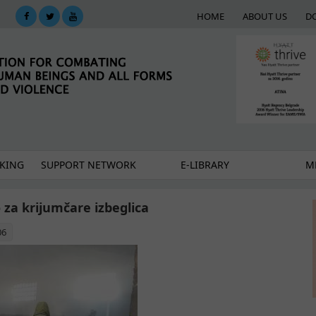
HOME
ABOUT US
D
KING
SUPPORT NETWORK
E-LIBRARY
M
za krijumčare izbeglica
06