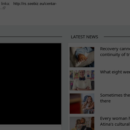
 linka:
http://rs.seebiz.eu/centar-
..
LATEST NEWS
ES
Recovery canno
continuity of t
What eight we
Sometimes the 
there
Every woman ha
Atina's cultura