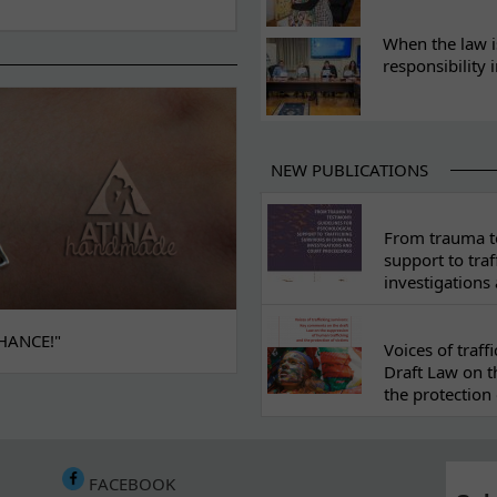
When the law i
responsibility 
NEW PUBLICATIONS
From trauma to
support to traf
investigations
HANCE!"
Voices of traf
Draft Law on t
the protection 
FACEBOOK