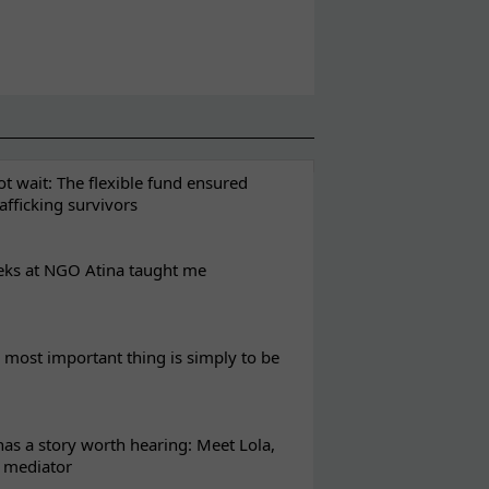
t wait: The flexible fund ensured
rafficking survivors
eks at NGO Atina taught me
most important thing is simply to be
s a story worth hearing: Meet Lola,
l mediator