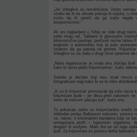
„Jer izbeglice su nezaštićene, često nemaju
strahu da ih ne uhvate policija ili vojska, u st
može da ih spreči da ga traže negde d
bespomoćnost."
Ali oni zaglavljeni u Srbiji ne vide drugi nači
sebe imaju rat, Talibane ili glavoseče Islamsk
bliskoistočne pustinje, preživeli noćne talase 
poginulo u automobilu koji je jurio autopu
strahom da ga patrola ne primeti. Krijumčar
Izbeglice su za nadu u drugi život spremne da
„Naša organizacije je imala dva slučaja ljudi
kako bi njima platili krijumčarima", kaže Jelena
Sretala je dečake koji nisu imali novca za
fotografisani nagi kako bi se te slike distribuir
„Ili su ih krijumčari primoravali da vrše razna
krijumčare ljude – jer deca pred zakonom ne
tome da seksom plaćaju put", kaže ona.
To pokazuje zašto su krijumčarske mreže tak
slobodan prolaz Balkanom zatvoren, ponovo ni
se, naime, o kriminalnim bandama koje se bav
omogućava profit – trgovinom organima, d
drogom ili oružjem. Malo šta se od toga isplat
ljudi. Za krijumčare su ponovo došla berićetna