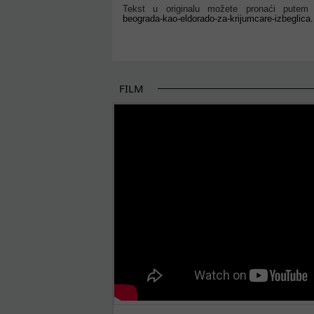
Tekst u originalu možete pronaći putem
beograda-kao-eldorado-za-krijumcare-izbeglica.
FILM
THE BEGINNING OF SOME BETTER STORI