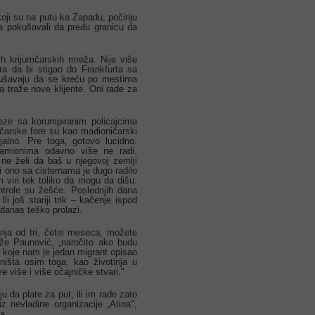
koji su na putu ka Zapadu, počinju
a pokušavali da pređu granicu da
h krijumčarskih mreža. Nije više
a da bi stigao do Frankfurta sa
okušavaju da se kreću po mestima
 da traže nove klijente. Oni rade za
veze sa korumpiranim policajcima
čarske fore su kao mađioničarski
ijalno. Pre toga, gotovo lucidno.
amionima odavno više ne radi.
 ne želi da baš u njegovoj zemlji
li ono sa cisternama je dugo radilo
m viri tek toliko da mogu da dišu.
ntrole su žešće. Poslednjih dana
i još stariji trik – kačenje ispod
 danas teško prolazi.
nja od tri, četiri meseca, možete
aže Paunović, „naročito ako budu
koje nam je jedan migrant opisao
ništa osim toga, kao životinja u
ve više i više očajničke stvari."
 da plate za put, ili im rade zato
z nevladine organizacije „Atina",
a.