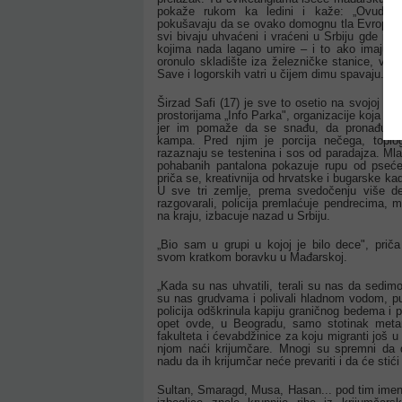
pokaže rukom ka ledini i kaže: „Ovuda." 
pokušavaju da se ovako domognu tla Evropske
svi bivaju uhvaćeni i vraćeni u Srbiju gde ih č
kojima nada lagano umire – i to ako imaju s
oronulo skladište iza železničke stanice, vašl
Save i logorskih vatri u čijem dimu spavaju.
Širzad Safi (17) je sve to osetio na svojoj ko
prostorijama „Info Parka", organizacije koja j
jer im pomaže da se snađu, da pronađu sme
kampa. Pred njim je porcija nečega, toplog
razaznaju se testenina i sos od paradajza. Mlad
pohabanih pantalona pokazuje rupu od psećeg
priča se, kreativnija od hrvatske i bugarske kada 
U sve tri zemlje, prema svedočenju više de
razgovarali, policija premlaćuje pendrecima, mal
na kraju, izbacuje nazad u Srbiju.
„Bio sam u grupi u kojoj je bilo dece", prič
svom kratkom boravku u Mađarskoj.
„Kada su nas uhvatili, terali su nas da sedimo
su nas grudvama i polivali hladnom vodom, pu
policija odškrinula kapiju graničnog bedema i p
opet ovde, u Beogradu, samo stotinak met
fakulteta i ćevabdžinice za koju migranti još u I
njom naći krijumčare. Mnogi su spremni da 
nadu da ih krijumčar neće prevariti i da će stić
Sultan, Smaragd, Musa, Hasan... pod tim ime