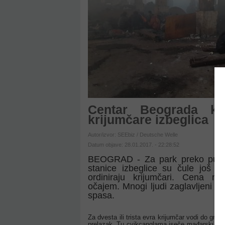
Centar Beograda ka
krijumčare izbeglica
Autor/izvor: SEEbiz / Deutsche Welle
Datum objave: 28.01.2017. - 22:28:52
BEOGRAD - Za park preko puta
stanice izbeglice su čule još u I
ordiniraju krijumčari. Cena nj
očajem. Mnogi ljudi zaglavljeni u 
spasa.
Za dvesta ili trista evra krijumčar vodi do gr
prelazak. Tu cvikcanglama iseče mađarsku ogr