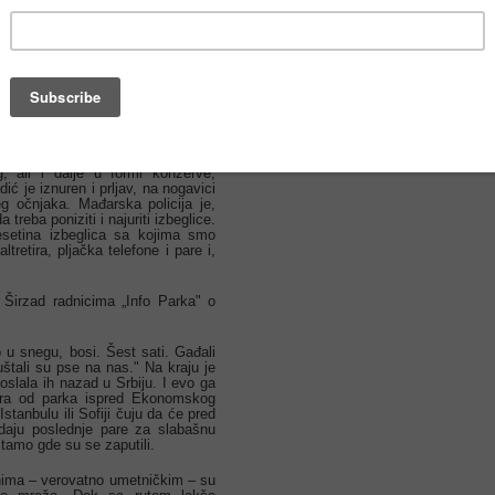
Svakodnevno stotine izbeglica
 unije, te obećane zemlje. Skoro
ekaju krcati kolektivni smeštaji u
reće. Ako nemaju, čeka ihnapola
jivi limb između ledenog vetra sa
ži. Avganistanac sedi za stolom u
e na dobrom glasu među migrantima
štaj ili prevoz do izbegličkog
, ali i dalje u formi konzerve,
ić je iznuren i prljav, na nogavici
 očnjaka. Mađarska policija je,
treba poniziti i najuriti izbeglice.
setina izbeglica sa kojima smo
tretira, pljačka telefone i pare i,
a Širzad radnicima „Info Parka" o
 u snegu, bosi. Šest sati. Gađali
štali su pse na nas." Na kraju je
oslala ih nazad u Srbiju. I evo ga
ara od parka ispred Ekonomskog
stanbulu ili Sofiji čuju da će pred
daju poslednje pare za slabašnu
i tamo gde su se zaputili.
nima – verovatno umetničkim – su