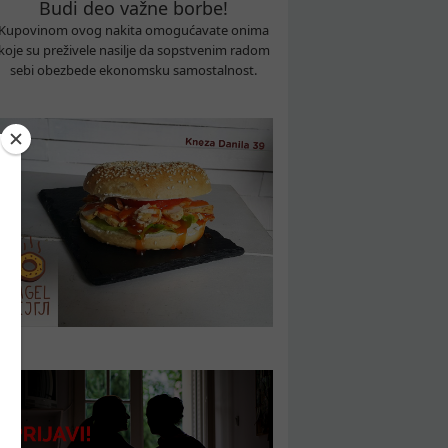
Budi deo važne borbe!
Kupovinom ovog nakita omogućavate onima
koje su preživele nasilje da sopstvenim radom
sebi obezbede ekonomsku samostalnost.