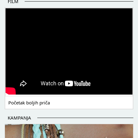
FILM
POČETAK BOLJIH PRIČA
Početak boljih priča
KAMPANJA