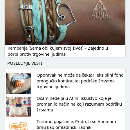
Kampanja `Sama oblikujem svoj život` – Zajedno u
borbi protiv trgovine ljudima
POSLEDNJE VESTI
Oporavak ne može da čeka: Fleksibilni fond
omogućio kontinuitet podrške žrtvama
trgovine ljudima
Osam nedelja u Atini: iskustvo koje je
promenilo način na koji razumem podršku
žrtvama
Tražimo pojačanje: Pridruži se Atininom
timu kao omladinski radnik