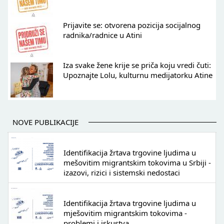
Prijavite se: otvorena pozicija socijalnog
radnika/radnice u Atini
Iza svake žene krije se priča koju vredi čuti:
Upoznajte Lolu, kulturnu medijatorku Atine
NOVE PUBLIKACIJE
Identifikacija žrtava trgovine ljudima u
mešovitim migrantskim tokovima u Srbiji -
izazovi, rizici i sistemski nedostaci
Identifikacija žrtava trgovine ljudima u
mješovitim migrantskim tokovima -
problemi i iskustva