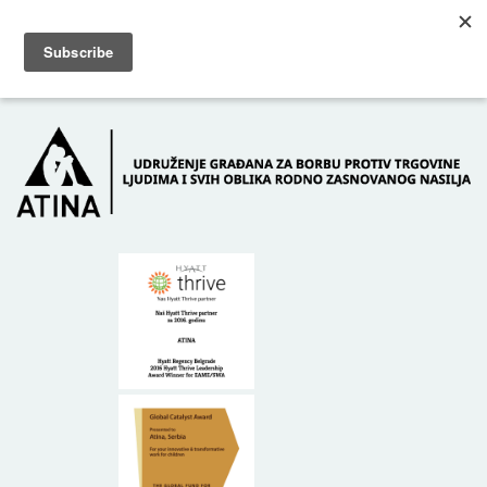
Skip to main content
Dežurni telefon: +381 61 63 84 071
POČETNA
O NAMA
DONATORI
KONTAKT