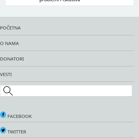
POČETNA
O NAMA
DONATORI
VESTI
Search this site
FACEBOOK
TWITTER