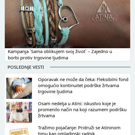
Kampanja `Sama oblikujem svoj život` – Zajedno u
borbi protiv trgovine ljudima
POSLEDNJE VESTI
Oporavak ne može da čeka: Fleksibilni fond
omogućio kontinuitet podrške žrtvama
trgovine ljudima
Osam nedelja u Atini: iskustvo koje je
promenilo način na koji razumem podršku
žrtvama
Tražimo pojačanje: Pridruži se Atininom
timu kao omladinski radnik