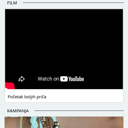
FILM
POČETAK BOLJIH PRIČA
Početak boljih priča
KAMPANJA