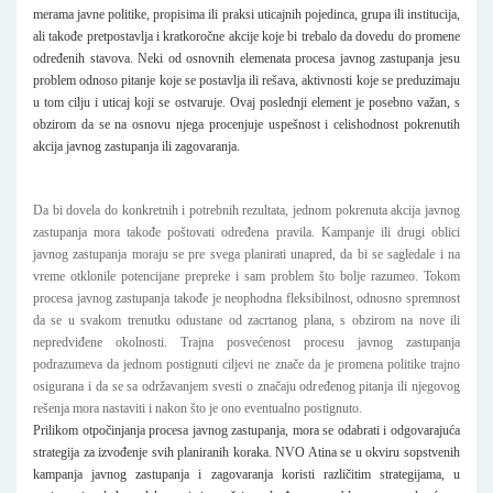
merama javne politike, propisima ili praksi uticajnih pojedinca, grupa ili institucija,
ali takođe pretpostavlja i kratkoročne akcije koje bi trebalo da dovedu do promene
određenih stavova. Neki od osnovnih elemenata procesa javnog zastupanja jesu
problem odnoso pitanje koje se postavlja ili rešava, aktivnosti koje se preduzimaju
u tom cilju i uticaj koji se ostvaruje. Ovaj poslednji element je posebno važan, s
obzirom da se na osnovu njega procenjuje uspešnost i celishodnost pokrenutih
akcija javnog zastupanja ili zagovaranja.
Da bi dovela do konkretnih i potrebnih rezultata, jednom pokrenuta akcija javnog
zastupanja mora takođe poštovati određena pravila. Kampanje ili drugi oblici
javnog zastupanja moraju se pre svega planirati unapred, da bi se sagledale i na
vreme otklonile potencijane prepreke i sam problem što bolje razumeo. Tokom
procesa javnog zastupanja takođe je neophodna fleksibilnost, odnosno spremnost
da se u svakom trenutku odustane od zacrtanog plana, s obzirom na nove ili
nepredviđene okolnosti. Trajna posvećenost procesu javnog zastupanja
podrazumeva da jednom postignuti ciljevi ne znače da je promena politike trajno
osigurana i da se sa održavanjem svesti o značaju određenog pitanja ili njegovog
rešenja mora nastaviti i nakon što je ono eventualno postignuto.
Prilikom otpočinjanja procesa javnog zastupanja, mora se odabrati i odgovarajuća
strategija za izvođenje svih planiranih koraka. NVO Atina se u okviru sopstvenih
kampanja javnog zastupanja i zagovaranja koristi različitim strategijama, u