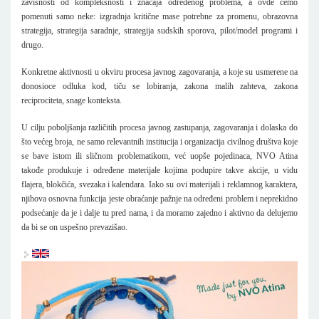
zavisnosti od kompleksnosti i značaja određenog problema, a ovde ćemo
pomenuti samo neke: izgradnja kritične mase potrebne za promenu, obrazovna
strategija, strategija saradnje, strategija sudskih sporova, pilot/model programi i
drugo.
Konkretne aktivnosti u okviru procesa javnog zagovaranja, a koje su usmerene na
donosioce odluka kod, tiču se lobiranja, zakona malih zahteva, zakona
reciprociteta, snage konteksta.
U cilju poboljšanja različitih procesa javnog zastupanja, zagovaranja i dolaska do
što većeg broja, ne samo relevantnih institucija i organizacija civilnog društva koje
se bave istom ili sličnom problematikom, već uopše pojedinaca, NVO Atina
takođe produkuje i određene materijale kojima podupire takve akcije, u vidu
flajera, blokčića, svezaka i kalendara. Iako su ovi materijali i reklamnog karaktera,
njihova osnovna funkcija jeste obraćanje pažnje na određeni problem i neprekidno
podsećanje da je i dalje tu pred nama, i da moramo zajedno i aktivno da delujemo
da bi se on uspešno prevazišao.