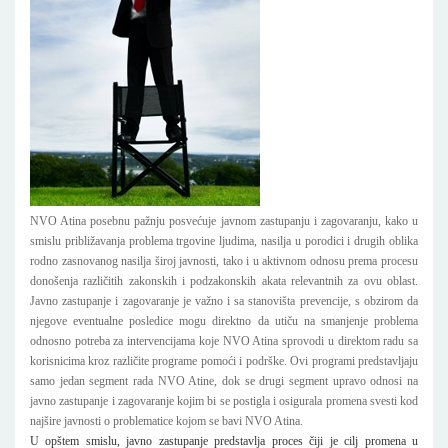
NVO Atina posebnu pažnju posvećuje javnom zastupanju i zagovaranju, kako u
smislu približavanja problema trgovine ljudima, nasilja u porodici i drugih oblika
rodno zasnovanog nasilja široj javnosti, tako i u aktivnom odnosu prema procesu
donošenja različitih zakonskih i podzakonskih akata relevantnih za ovu oblast.
Javno zastupanje i zagovaranje je važno i sa stanovišta prevencije, s obzirom da
njegove eventualne posledice mogu direktno da utiču na smanjenje problema
odnosno potreba za intervencijama koje NVO Atina sprovodi u direktom radu sa
korisnicima kroz različite programe pomoći i podrške. Ovi programi predstavljaju
samo jedan segment rada NVO Atine, dok se drugi segment upravo odnosi na
javno zastupanje i zagovaranje kojim bi se postigla i osigurala promena svesti kod
najšire javnosti o problematice kojom se bavi NVO Atina.
U opštem smislu, javno zastupanje predstavlja proces čiji je cilj promena u