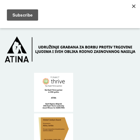
Skip to main content
Dežurni telefon: +381 61 63 84 071
POČETNA
O NAMA
DONATORI
KONTAKT