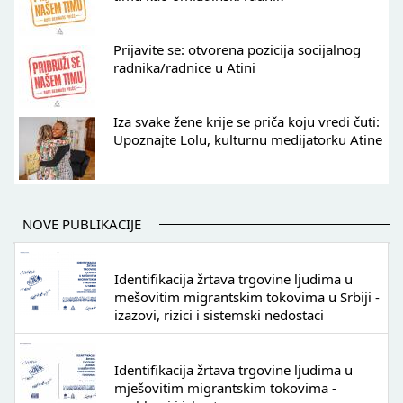
Prijavite se: otvorena pozicija socijalnog
radnika/radnice u Atini
Iza svake žene krije se priča koju vredi čuti:
Upoznajte Lolu, kulturnu medijatorku Atine
NOVE PUBLIKACIJE
Identifikacija žrtava trgovine ljudima u
mešovitim migrantskim tokovima u Srbiji -
izazovi, rizici i sistemski nedostaci
Identifikacija žrtava trgovine ljudima u
mješovitim migrantskim tokovima -