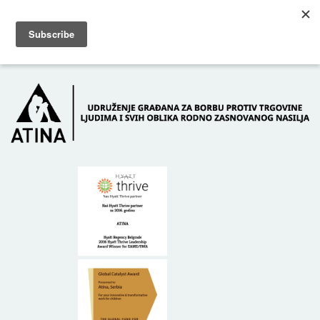
Skip to main content
Dežurni telefon: +381 61 63 84 071
POČETNA
O NAMA
DONATORI
KONTAKT