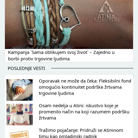
Kampanja `Sama oblikujem svoj život` – Zajedno u
borbi protiv trgovine ljudima
POSLEDNJE VESTI
Oporavak ne može da čeka: Fleksibilni fond
omogućio kontinuitet podrške žrtvama
trgovine ljudima
Osam nedelja u Atini: iskustvo koje je
promenilo način na koji razumem podršku
žrtvama
Tražimo pojačanje: Pridruži se Atininom
timu kao omladinski radnik