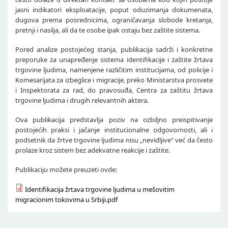
jasni indikatori eksploatacije, poput oduzimanja dokumenata,
dugova prema posrednicima, ograničavanja slobode kretanja,
pretnji i nasilja, ali da te osobe ipak ostaju bez zaštite sistema.
Pored analize postojećeg stanja, publikacija sadrži i konkretne
preporuke za unapređenje sistema identifikacije i zaštite žrtava
trgovine ljudima, namenjene različitim institucijama, od policije i
Komesarijata za izbeglice i migracije, preko Ministarstva prosvete
i Inspektorata za rad, do pravosuđa, Centra za zaštitu žrtava
trgovine ljudima i drugih relevantnih aktera.
Ova publikacija predstavlja poziv na ozbiljno preispitivanje
postojećih praksi i jačanje institucionalne odgovornosti, ali i
podsetnik da žrtve trgovine ljudima nisu „nevidljive“ već da često
prolaze kroz sistem bez adekvatne reakcije i zaštite.
Publikaciju možete preuzeti ovde:
Identifikacija žrtava trgovine ljudima u mešovitim
migracionim tokovima u Srbiji.pdf