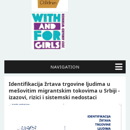
NAVIGATION
Identifikacija žrtava trgovine ljudima u
mešovitim migrantskim tokovima u Srbiji -
izazovi, rizici i sistemski nedostaci