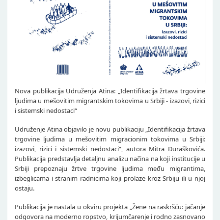
Nova publikacija Udruženja Atina: „Identifikacija žrtava trgovine
ljudima u mešovitim migrantskim tokovima u Srbiji - izazovi, rizici
i sistemski nedostaci“
Udruženje Atina objavilo je novu publikaciju „Identifikacija žrtava
trgovine ljudima u mešovitim migracionim tokovima u Srbiji:
izazovi, rizici i sistemski nedostaci“, autora Mitra Đuraškovića.
Publikacija predstavlja detaljnu analizu načina na koji institucije u
Srbiji prepoznaju žrtve trgovine ljudima među migrantima,
izbeglicama i stranim radnicima koji prolaze kroz Srbiju ili u njoj
ostaju.
Publikacija je nastala u okviru projekta „Žene na raskršću: jačanje
odgovora na moderno ropstvo, krijumčarenje i rodno zasnovano