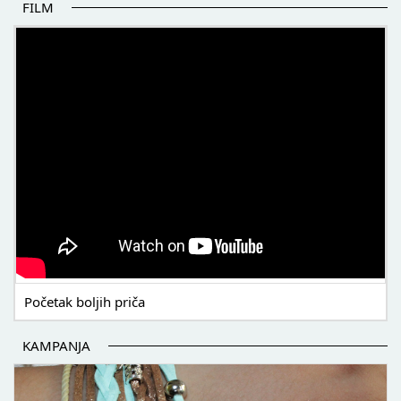
FILM
POČETAK BOLJIH PRIČA
Početak boljih priča
KAMPANJA