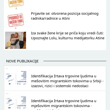
Prijavite se: otvorena pozicija socijalnog
radnika/radnice u Atini
Iza svake žene krije se priča koju vredi čuti:
Upoznajte Lolu, kulturnu medijatorku Atine
NOVE PUBLIKACIJE
Identifikacija žrtava trgovine ljudima u
mešovitim migrantskim tokovima u Srbiji -
izazovi, rizici i sistemski nedostaci
Identifikacija žrtava trgovine ljudima u
mješovitim migrantskim tokovima -