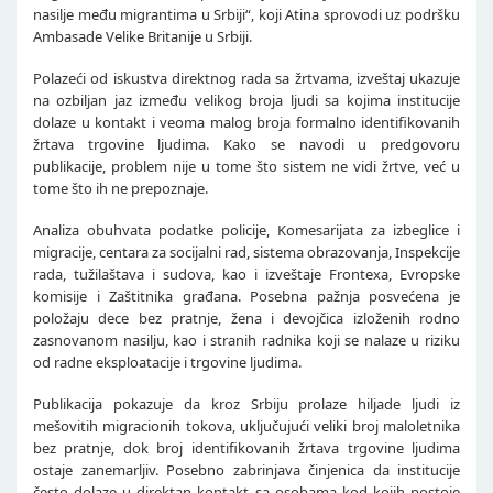
nasilje među migrantima u Srbiji“, koji Atina sprovodi uz podršku
Ambasade Velike Britanije u Srbiji.
Polazeći od iskustva direktnog rada sa žrtvama, izveštaj ukazuje
na ozbiljan jaz između velikog broja ljudi sa kojima institucije
dolaze u kontakt i veoma malog broja formalno identifikovanih
žrtava trgovine ljudima. Kako se navodi u predgovoru
publikacije, problem nije u tome što sistem ne vidi žrtve, već u
tome što ih ne prepoznaje.
Analiza obuhvata podatke policije, Komesarijata za izbeglice i
migracije, centara za socijalni rad, sistema obrazovanja, Inspekcije
rada, tužilaštava i sudova, kao i izveštaje Frontexa, Evropske
komisije i Zaštitnika građana. Posebna pažnja posvećena je
položaju dece bez pratnje, žena i devojčica izloženih rodno
zasnovanom nasilju, kao i stranih radnika koji se nalaze u riziku
od radne eksploatacije i trgovine ljudima.
Publikacija pokazuje da kroz Srbiju prolaze hiljade ljudi iz
mešovitih migracionih tokova, uključujući veliki broj maloletnika
bez pratnje, dok broj identifikovanih žrtava trgovine ljudima
ostaje zanemarljiv. Posebno zabrinjava činjenica da institucije
često dolaze u direktan kontakt sa osobama kod kojih postoje