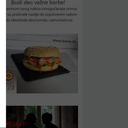
Budi deo važne borbe!
Kupovinom ovog nakita omogućavate onima
koje su preživele nasilje da sopstvenim radom
sebi obezbede ekonomsku samostalnost.