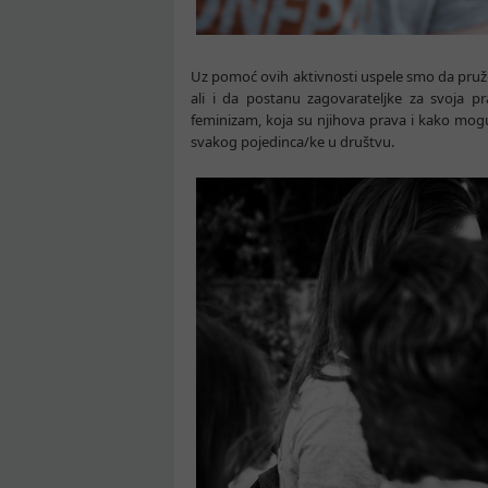
Uz pomoć ovih aktivnosti uspele smo da pru
ali i da postanu zagovarateljke za svoja p
feminizam, koja su njihova prava i kako mogu 
svakog pojedinca/ke u društvu.