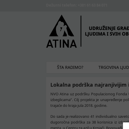
Skip to main content
Dežurni telefon: +381 61 63 84 071
ŠTA RADIMO?
TRGOVINA LJU
Lokalna podrška najranjivijim
NVO Atina uz podršku Populacionog Fonda Uje
izbeglicama”. Cilj projekta je unapređenje polo
trajaće do kraja jula 2018. godine.
Do sada je realizovano 41 individualno savetov
dugoročna podrška za 38 korisnica iz izbegl
mesta, u Centru za azil u Krnjači, Bogovađi i 