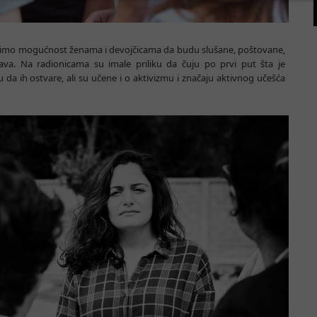
žimo mogućnost ženama i devojčicama da budu slušane, poštovane,
rava. Na radionicama su imale priliku da čuju po prvi put šta je
da ih ostvare, ali su učene i o aktivizmu i značaju aktivnog učešća