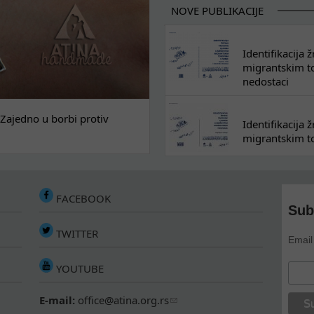
NOVE PUBLIKACIJE
Identifikacija
migrantskim tok
nedostaci
Zajedno u borbi protiv
Identifikacija
migrantskim to
FACEBOOK
Sub
TWITTER
Email
YOUTUBE
E-mail:
office@atina.org.rs