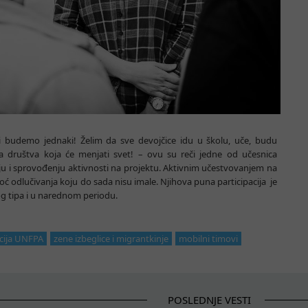
 budemo jednaki! Želim da sve devojčice idu u školu, uče, budu
 društva koja će menjati svet! – ovu su reči jedne od učesnica
nju i sprovođenju aktivnosti na projektu. Aktivnim učestvovanjem na
moć odlučivanja koju do sada nisu imale. Njihova puna participacija je
g tipa i u narednom periodu.
acija UNFPA
zene izbeglice i migrantkinje
mobilni timovi
POSLEDNJE VESTI