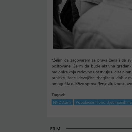
“Želim da zagovaram za prava žena i da svi
poštovane! Želim da bude aktivna građanka
radionice koja redovno učestvuje u dizajnira
projektu žene i devojčice izbeglice su dobile 
omogućila održivo sprovođenje aktivnost ovo
Tagovi:
NVO Atina
Populacioni fond Ujedinjenih n
FILM