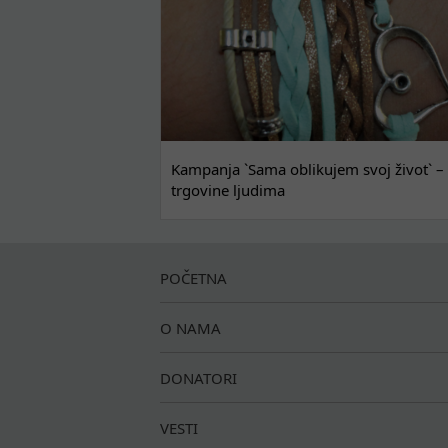
Kampanja `Sama oblikujem svoj život` – 
trgovine ljudima
POČETNA
O NAMA
DONATORI
VESTI