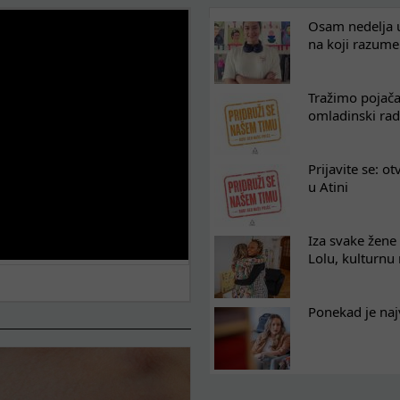
Osam nedelja u
na koji razum
Tražimo pojača
omladinski rad
Prijavite se: o
u Atini
Iza svake žene 
Lolu, kulturnu
Ponekad je naj