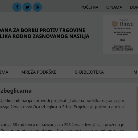
POČETNA
O NAMA
DON
DIMA
MREŽA PODRŠKE
E-BIBLIOTEKA
ME
 izbeglicama
dinjenih nacija sprovodi projekat „Lokalna podrška najranjivijim
žaja žena i devojčica izbeglica u Srbiji. Projekat je počeo u aprilu i
anja, 38 radionica osnaživanja za 398 žena i devojčica, i pružena je
ičke i migrantske populacije. Sve aktivnosti su sprovedene na tri
Reintegracionom centru Atine.