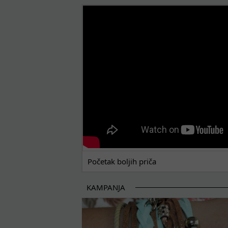
POČETAK BOLJIH PRIČA
Početak boljih priča
KAMPANJA