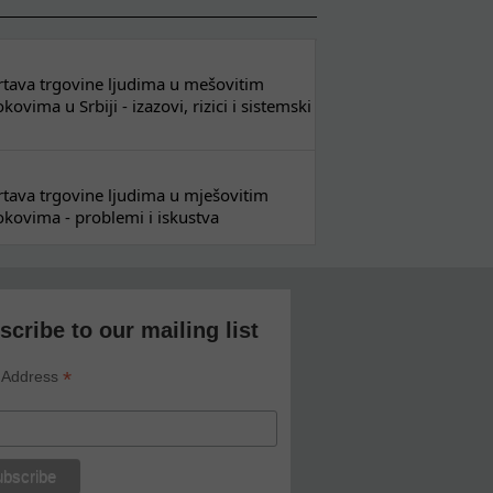
 žrtava trgovine ljudima u mešovitim
ovima u Srbiji - izazovi, rizici i sistemski
 žrtava trgovine ljudima u mješovitim
kovima - problemi i iskustva
scribe to our mailing list
*
 Address