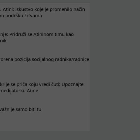
 Atini: iskustvo koje je promenilo način
em podršku žrtvama
nje: Pridruži se Atininom timu kao
nik
tvorena pozicija socijalnog radnika/radnice
krije se priča koju vredi čuti: Upoznajte
 medijatorku Atine
važnije samo biti tu