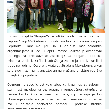
U okviru projekta “Unapređenje zaštite maloletnika bez pratnje u
regionu” koji NVO Atina sprovodi zajedno sa Stalnom misijom
Republike Francuske pri UN i drugim međunarodnim
organizacijama u Beču, u aprilu mesecu održan je dvodnevni
treninga za predstavnike Asocijacije za socijalnu podršku
mladima, Arsis iz Grčke i Udruženja za akciju protiv nasilja i
trgovine ljudima, Otvorena vrata La Strada iz Makedonije, a koji
su u svojim zemljama angažovani na pružanju direktne podrške
izbegličkoj populaciji.
Obzirom na specifičnost koju izbegliča kriza nosi sa sobom -
stalni rast maloletnika bez pratnje i nemogućnost utvrđivanja
tamne brojke koja je višestruko veća, cilj treninga je bio
ukazivanje i ovladavanje posebnim veštinama neophodnim za
rad i pružanje adekvatne pomoći i podrške stranim
maloletnicima bez pratnje.