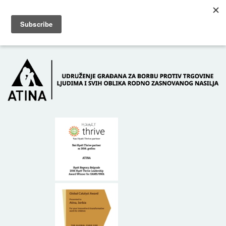
Skip to main content
Dežurni telefon: +381 61 63 84 071
POČETNA
O NAMA
DONATORI
KONTAKT