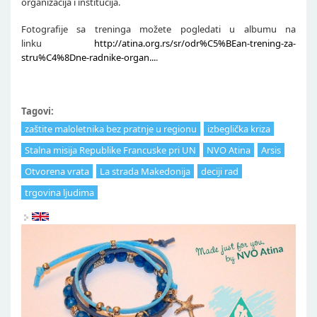
organizacija i institucija.
Fotografije sa treninga možete pogledati u albumu na
linku
http://atina.org.rs/sr/odr%C5%BEan-trening-za-
stru%C4%8Dne-radnike-organ...
.
Tagovi:
zaštite maloletnika bez pratnje u regionu
izbeglička kriza
Stalna misija Republike Francuske pri UN
NVO Atina
Arsis
Otvorena vrata
La strada Makedonija
deciji rad
trgovina ljudima