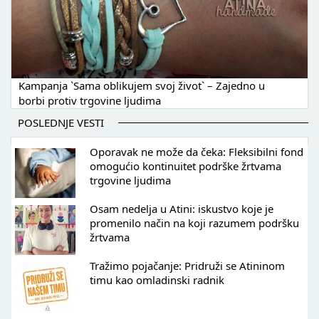
Kampanja `Sama oblikujem svoj život` – Zajedno u
borbi protiv trgovine ljudima
POSLEDNJE VESTI
Oporavak ne može da čeka: Fleksibilni fond
omogućio kontinuitet podrške žrtvama
trgovine ljudima
Osam nedelja u Atini: iskustvo koje je
promenilo način na koji razumem podršku
žrtvama
Tražimo pojačanje: Pridruži se Atininom
timu kao omladinski radnik