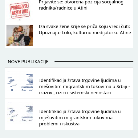
Prijavite se: otvorena pozicija socijalnog
radnika/radnice u Atini
Iza svake žene krije se priča koju vredi čuti:
Upoznajte Lolu, kulturnu medijatorku Atine
NOVE PUBLIKACIJE
Identifikacija žrtava trgovine ljudima u
mešovitim migrantskim tokovima u Srbiji -
izazovi, rizici i sistemski nedostaci
Identifikacija žrtava trgovine ljudima u
mješovitim migrantskim tokovima -
problemi i iskustva