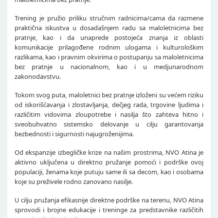
Trening je pružio priliku stručnim radnicima/cama da razmene
praktična iskustva u dosadašnjem radu sa maloletnicima bez
pratnje, kao i da unaprede postojeća znanja iz oblasti
komunikacije prilagođene rodnim ulogama i kulturološkim
razlikama, kao i pravnim okvirima o postupanju sa maloletnicima
bez pratnje u nacionalnom, kao i u medjunarodnom
zakonodavstvu.
Tokom svog puta, maloletnici bez pratnje izloženi su većem riziku
od iskorišćavanja i zlostavljanja, dečjeg rada, trgovine ljudima i
različitim vidovima zloupotrebe i nasilja što zahteva hitno i
sveobuhvatno sistemsko delovanje u cilju garantovanja
bezbednosti i sigurnosti najugroženijima.
Od ekspanzije izbegličke krize na našim prostrima, NVO Atina je
aktivno uključena u direktno pružanje pomoći i podrške ovoj
populaciji, ženama koje putuju same ili sa decom, kao i osobama
koje su preživele rodno zanovano nasilje.
U cilju pružanja efikasnije direktne podrške na terenu, NVO Atina
sprovodi i brojne edukacije i treninge za predstavnike različitih