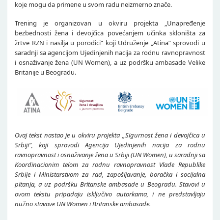
koje mogu da primene u svom radu neizmerno znače.
Trening je organizovan u okviru projekta „Unapređenje
bezbednosti žena i devojčica povećanjem učinka skloništa za
žrtve RZN i nasilja u porodici“ koji Udruženje „Atina“ sprovodi u
saradnji sa agencijom Ujedinjenih nacija za rodnu ravnopravnost
i osnaživanje žena (UN Women), a uz podršku ambasade Velike
Britanije u Beogradu.
Ovaj tekst nastao je u okviru projekta „Sigurnost žena i devojčica u
Srbiji”, koji sprovodi Agencija Ujedinjenih nacija za rodnu
ravnopravnost i osnaživanje žena u Srbiji (UN Women), u saradnji sa
Koordinacionim telom za rodnu ravnopravnost Vlade Republike
Srbije i Ministarstvom za rad, zapošljavanje, boračka i socijalna
pitanja, a uz podršku Britanske ambasade u Beogradu. Stavovi u
ovom tekstu pripadaju isključivo autorkama, i ne predstavljaju
nužno stavove UN Women i Britanske ambasade.