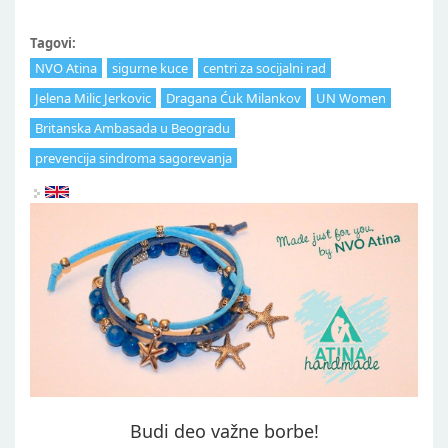
Tagovi:
NVO Atina
sigurne kuce
centri za socijalni rad
Jelena Milic Jerkovic
Dragana Ćuk Milankov
UN Women
Britanska Ambasada u Beogradu
prevencija sindroma sagorevanja
Budi deo važne borbe!