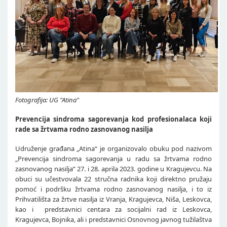
Fotografija: UG "Atina"
Prevencija sindroma sagorevanja kod profesionalaca koji
rade sa žrtvama rodno zasnovanog nasilja
Udruženje građana „Atina“ je organizovalo obuku pod nazivom
„Prevencija sindroma sagorevanja u radu sa žrtvama rodno
zasnovanog nasilja” 27. i 28. aprila 2023. godine u Kragujevcu. Na
obuci su učestvovala 22 stručna radnika koji direktno pružaju
pomoć i podršku žrtvama rodno zasnovanog nasilja, i to iz
Prihvatilišta za žrtve nasilja iz Vranja, Kragujevca, Niša, Leskovca,
kao i predstavnici centara za socijalni rad iz Leskovca,
Kragujevca, Bojnika, ali i predstavnici Osnovnog javnog tužilaštva