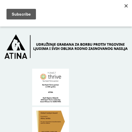
Skip to main content
Dežurni telefon: +381 61 63 84 071
POČETNA
O NAMA
DONATORI
KONTAKT