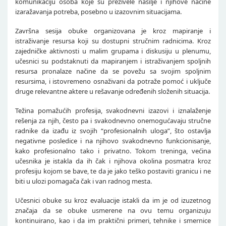
komunikaciju osoba koje su preživele nasilje i njihove načine
izaražavanja potreba, posebno u izazovnim situacijama.
Završna sesija obuke organizovana je kroz mapiranje i
istraživanje resursa koji su dostupni stručnim radnicima. Kroz
zajedničke aktivnosti u malim grupama i diskusiju u plenumu,
učesnici su podstaknuti da mapiranjem i istraživanjem spoljnih
resursa pronalaze načine da se povežu sa svojim spoljnim
resursima, i istovremeno osnaživani da potraže pomoć i uključe
druge relevantne aktere u rešavanje određenih složenih situacija.
Težina pomažućih profesija, svakodnevni izazovi i iznalaženje
rešenja za njih, često pa i svakodnevno onemogućavaju stručne
radnike da izađu iz svojih “profesionalnih uloga”, što ostavlja
negativne posledice i na njihovo svakodnevno funkcionisanje,
kako profesionalno tako i privatno. Tokom treninga, većina
učesnika je istakla da ih čak i njihova okolina posmatra kroz
profesiju kojom se bave, te da je jako teško postaviti granicu i ne
biti u ulozi pomagača čak i van radnog mesta.
Učesnici obuke su kroz evaluacije istakli da im je od izuzetnog
značaja da se obuke usmerene na ovu temu organizuju
kontinuirano, kao i da im praktični primeri, tehnike i smernice