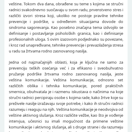
veštine. Tokom dva dana, obrađene su teme s kojima se stručni
radnici svakodnevno suočavaju u svom radu, prvenstveno stres i
različiti izvori stresa koji, ukoliko ne postoje pravilne tehnike
prevencije i podrške, u određenim situacijama dovode do
sindroma sagorevanja. Kao posebno značajna tema izdvojilo se
definisanje i postavljanje psiholoških granica, kao i definisanje
profesionalnih uloga. S ovim izazovom podjednako su povezane,
i kroz rad unapređivane, tehnike prevencije i prevazilaženja stresa
u radu sa žrtvama rodno zasnovanog nasilja.
Jedna od najznačajnijih oblasti, koja je ključna ne samo za
prevenciju teških osećanja već i za efikasno i sveobuhvatno
pružanje podrške žrtvama rodno zasnovanog nasilja, jeste
veština komunikacije. Veština komunikacije, odnosno set
različitih oblika i tehnika komunikacije, pored praktičnih
smernica, obuhvatala je i razmenu iskustava o načinima na koje
stručni radnici percipiraju osobe s kojima rade, kako žrtve koje su
preživele nasilje izražavaju svoje potrebe, i kako ih stručni radnici
razumeju i reaguju na njih. Veština komunikacije je neodvojiva od
veštine aktivnog slušanja. Kroz različite vežbe, kao što je vođenje
intervjua, učesnici su imali mogućnost da primene veštine
komunikacije i aktivnog slušanja, ali s druge strane i da razumeju