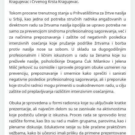
Kragujevac i Crvenog Krsta Kragujevac.
Tokom procene trenutnog stanja u Prihvatilištima za žrtve nasilja
u Srbiji, kao jedna od potreba stručnih radnika angažovanih u
direktnom radu sa žrtvama nasilja ispoljila se upravo potreba ne
samo za prevencijom sindroma profesionalnog sagorevanja, već i
za načinima prepoznavanja i zaštite od negativnih posledica
intenzivnih osećanja koje pružanje podrške žrtvama i borba
protiv nasilja nose sa sobom. U skladu sa dugogodišnjim
profesionalnim i ličnim iskustvom u radu sa ženama koje su
preživele nasilje, psihološkinje Dragana Ćuk Milankov i Jelena
Milić Jerković su osmislile i sprovele program obuke usmeren na
prevenciju, prepoznavanje i smernice kako sprečiti i sanirati
negativne posledice profesionalnog sagorevanja, ali i preporuke
koje stručni radnici mogu primeniti u svakodnevnom radu, u cilju
zaštite od preplavljivanja različitim intenzivnim osećanjima.
Obuka je sprovedena u formi radionica koje su uključivale kratke
prezentacije, ali najvećim delom su se zasnivale na aktivnostima
koje podstiču učenje iz iskustva. Proces rada se sprovodio kroz
različite forme, kao što su rad u malim grupama, parovima, kao i
plenarne diskusije. Edukativne sesije su bile praćene praktičnim
vežbama, kako bi učesnici imali priliku da primene prezentovane