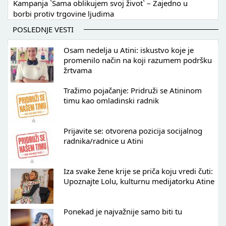
Kampanja `Sama oblikujem svoj život` – Zajedno u
borbi protiv trgovine ljudima
POSLEDNJE VESTI
Osam nedelja u Atini: iskustvo koje je
promenilo način na koji razumem podršku
žrtvama
Tražimo pojačanje: Pridruži se Atininom
timu kao omladinski radnik
Prijavite se: otvorena pozicija socijalnog
radnika/radnice u Atini
Iza svake žene krije se priča koju vredi čuti:
Upoznajte Lolu, kulturnu medijatorku Atine
Ponekad je najvažnije samo biti tu