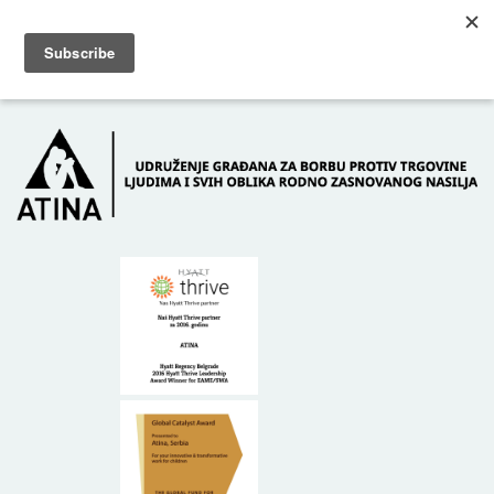
Skip to main content
Dežurni telefon: +381 61 63 84 071
POČETNA
O NAMA
DONATORI
KONTAKT