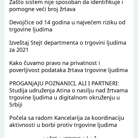
Zašto sistem nije sposoban da identifikuje i
pomogne veći broj žrtava
Devojčice od 14 godina u najvećem riziku od
trgovine ljudima
Izveštaj Stejt departmenta o trgovini ljudima
za 2021
Kako čuvamo pravo na privatnost i
poverljivost podataka žrtava trgovine ljudima
PROGANjAJU POZNANICI, ALI I PARTNERI:
Studija udruženja Atina o nasilju nad žrtvama
trgovine ljudima u digitalnom okruženju u
Srbiji
Počela sa radom Kancelarija za koordinaciju
aktivnosti u borbi protiv trgovine ljudima
Pages
« first
‹ previous
1
2