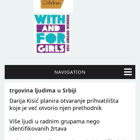
NAVIGATION
trgovina ljudima u Srbiji
Darija Kisić planira otvaranje prihvatilišta
koje je već otvorio njen prethodnik
Više ljudi u radnim grupama nego
identifikovanih žrtava