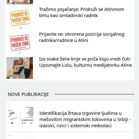
Tražimo pojačanje: Pridruži se Atininom
timu kao omladinski radnik
Prijavite se: otvorena pozicija socijalnog
radnika/radnice u Atini
Iza svake žene krije se priča koju vredi čuti:
Upoznajte Lolu, kulturnu medijatorku Atine
NOVE PUBLIKACIJE
Identifikacija žrtava trgovine ljudima u
mešovitim migrantskim tokovima u Srbiji -
izazovi, rizici i sistemski nedostaci