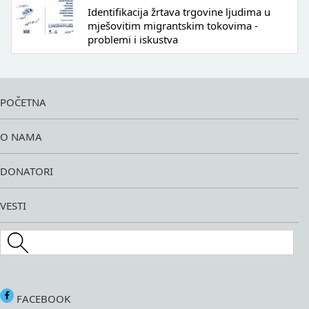
Identifikacija žrtava trgovine ljudima u
mješovitim migrantskim tokovima -
problemi i iskustva
POČETNA
O NAMA
DONATORI
VESTI
Search this site
FACEBOOK