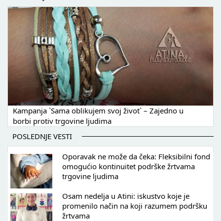
Kampanja `Sama oblikujem svoj život` – Zajedno u
borbi protiv trgovine ljudima
POSLEDNJE VESTI
Oporavak ne može da čeka: Fleksibilni fond
omogućio kontinuitet podrške žrtvama
trgovine ljudima
Osam nedelja u Atini: iskustvo koje je
promenilo način na koji razumem podršku
žrtvama