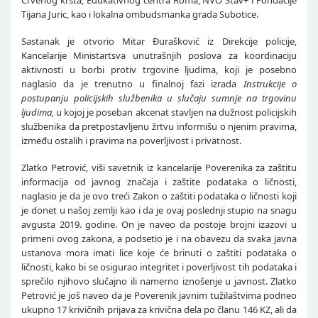
Crvenog krsta, Edukativnog centra Roma, NVO Stav+ i Fondacije
Tijana Juric, kao i lokalna ombudsmanka grada Subotice.
Sastanak je otvorio Mitar Đurašković iz Direkcije policije,
Kancelarije Ministartsva unutrašnjih poslova za koordinaciju
aktivnosti u borbi protiv trgovine ljudima, koji je posebno
naglasio da je trenutno u finalnoj fazi izrada
Instrukcije o
postupanju policijskih službenika u slučaju sumnje na trgovinu
ljudima,
u kojoj je poseban akcenat stavljen na dužnost policijskih
službenika da pretpostavljenu žrtvu informišu o njenim pravima,
između ostalih i pravima na poverljivost i privatnost.
Zlatko Petrović, viši savetnik iz kancelarije Poverenika za zaštitu
informacija od javnog značaja i zaštite podataka o ličnosti,
naglasio je da je ovo treći Zakon o zaštiti podataka o ličnosti koji
je donet u našoj zemlji kao i da je ovaj poslednji stupio na snagu
avgusta 2019. godine. On je naveo da postoje brojni izazovi u
primeni ovog zakona, a podsetio je i na obavezu da svaka javna
ustanova mora imati lice koje će brinuti o zaštiti podataka o
ličnosti, kako bi se osigurao integritet i poverljivost tih podataka i
sprečilo njihovo slučajno ili namerno iznošenje u javnost. Zlatko
Petrović je još naveo da je Poverenik javnim tužilaštvima podneo
ukupno 17 krivičnih prijava za krivična dela po članu 146 KZ, ali da