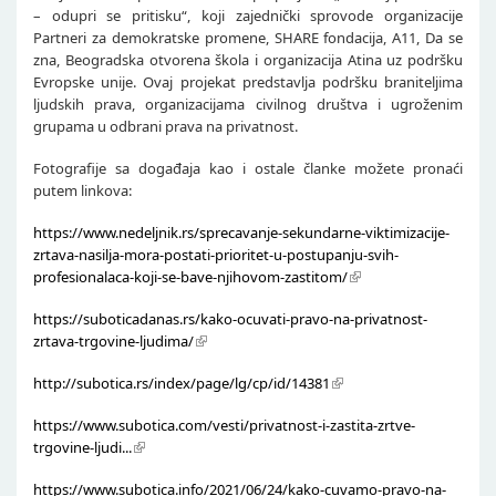
– odupri se pritisku“, koji zajednički sprovode organizacije
Partneri za demokratske promene, SHARE fondacija, A11, Da se
zna, Beogradska otvorena škola i organizacija Atina uz podršku
Evropske unije. Ovaj projekat predstavlja podršku braniteljima
ljudskih prava, organizacijama civilnog društva i ugroženim
grupama u odbrani prava na privatnost.
Fotografije sa događaja kao i ostale članke možete pronaći
putem linkova:
https://www.nedeljnik.rs/sprecavanje-sekundarne-viktimizacije-
zrtava-nasilja-mora-postati-prioritet-u-postupanju-svih-
profesionalaca-koji-se-bave-njihovom-zastitom/
https://suboticadanas.rs/kako-ocuvati-pravo-na-privatnost-
zrtava-trgovine-ljudima/
http://subotica.rs/index/page/lg/cp/id/14381
https://www.subotica.com/vesti/privatnost-i-zastita-zrtve-
trgovine-ljudi...
https://www.subotica.info/2021/06/24/kako-cuvamo-pravo-na-