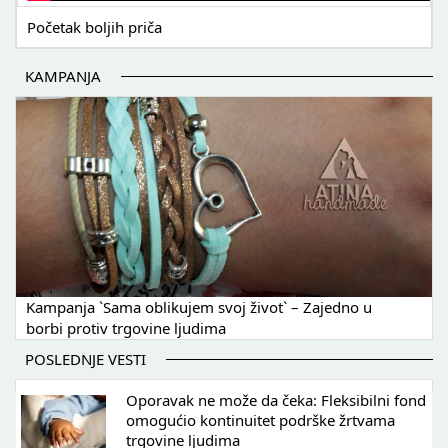
Početak boljih priča
KAMPANJA
Kampanja `Sama oblikujem svoj život` – Zajedno u
borbi protiv trgovine ljudima
POSLEDNJE VESTI
Oporavak ne može da čeka: Fleksibilni fond
omogućio kontinuitet podrške žrtvama
trgovine ljudima