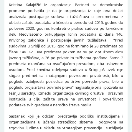
Kristina Kalajdžić iz organizacije Partneri za demokratske
promene podsetila je da je organizacija iz koje ona dolazi
analizirala postupanje sudova i tužilaštava u predmetima iz
oblasti zaštite podataka o ličnosti u periodu od 2015. godine do
polovine 2020. godine, konkretno praksu sudova po krivičnom
delu Neovlašćeno prikupljanje ličnih podataka iz člana 146.
Krivičnog zakonika i postupanje javnih tužilaštava. “Pred
sudovima u Srbiji od 2015. godine formirano je 28 predmeta po
članu 146. KZ. Dva predmeta pokrenuta su po optužnom aktu
javnog tužilaštva, a 26 po privatnim tužbama građana. Samo 2
predmeta okončana su osuđujućom presudom, oba uslovnom
osudom. Pred krivična odeljenja sudova u Srbiji još uvek nije
stigao predmet sa značajnijom povredom privatnosti, bilo u
pogledu ozbiljnosti posledica po žrtve povrede prava, bilo u
pogledu broja žrtava povrede prava” naglasila je ona i pozvala na
tešnju saradnju između organizacija civilnog društva i državnih
institucija u cilju zaštite prava na privatnost i poverljivost
podataka svih građana a naročito žrtava nasilja.
Sastanak koji je održan predstavlja podršku institucijama i
organizacijama u jačanju strateškog sistema i odgovora na
trgovinu ljudima u skladu sa Strategijom prevencije i suzbijanja