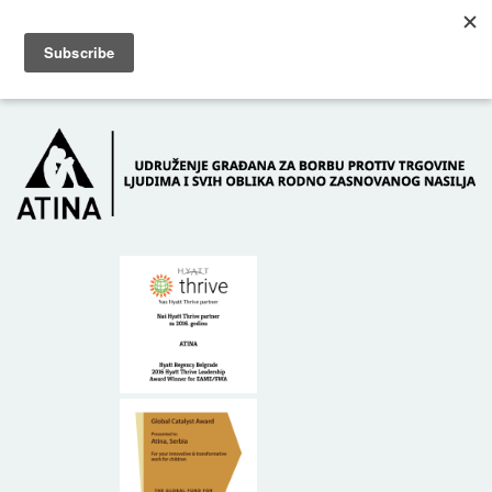
Skip to main content
Dežurni telefon: +381 61 63 84 071
POČETNA
O NAMA
DONATORI
KONTAKT