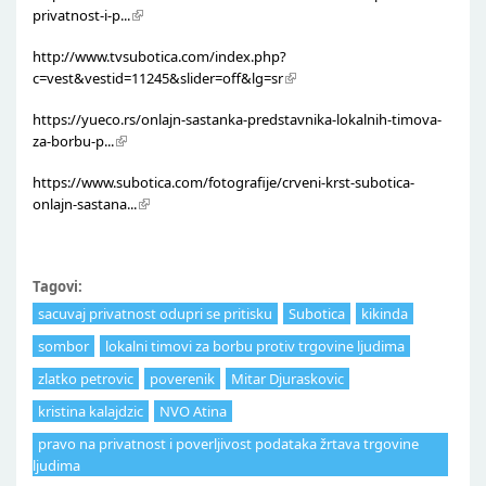
privatnost-i-p...
http://www.tvsubotica.com/index.php?
c=vest&vestid=11245&slider=off&lg=sr
https://yueco.rs/onlajn-sastanka-predstavnika-lokalnih-timova-
za-borbu-p...
https://www.subotica.com/fotografije/crveni-krst-subotica-
onlajn-sastana...
Tagovi:
sacuvaj privatnost odupri se pritisku
Subotica
kikinda
sombor
lokalni timovi za borbu protiv trgovine ljudima
zlatko petrovic
poverenik
Mitar Djuraskovic
kristina kalajdzic
NVO Atina
pravo na privatnost i poverljivost podataka žrtava trgovine
ljudima