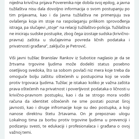
nijedna krivična prijava Poverenika nije dobila svoj epilog, a javna
tužilaštva nisu dala dovoljno informacija o svom postupanju po
tim prijavama, kao i da Javna tužilaštva ne primenjuju sva
ovlašenja koja im stoje na raspolaganju prilikom sprovođenja
istraga, pa slučajevi „stoje“ na relaciji tužilaštvo-policija. Tužilaštva
ne iniciraju sudske postupke, zbog čega izostaje sudska (krivično-
pravna) zaštita u slučajevima povreda ličnih podataka i
privatnosti građana”, zaključio je Petrović.
Viši javni tužilac Branislav Rankov iz Subotice naglasio je da se
žrtvama trgovine ljudima može dodeliti status posebno
osetljivog svedoka, što sa sobom povlači niz mera koje treba da
omoguće bolju zaštitu oštećenih u postupcima koji se vode
protiv trgovaca ljudima. Tužilac je istakao koliko je važna zaštita
prava oštećenih na privatnost i poverljivost podataka o ličnosti u
krivično-pravnom postupku, kao i da se strogo mora voditi
računa da identitet oštećenih ne sme postati poznat široj
javnosti, kao i druge infromacije koje su deo postupka, a koji
nanose direktnu štetu žrtavama. On je prepoznao ulogu
Lokalnog tima za borbu protiv trgovine ljudima u prevenciji i
podizanju svesti, te edukaciji i profesionalaca i građana o ovoj
važnoj temi.