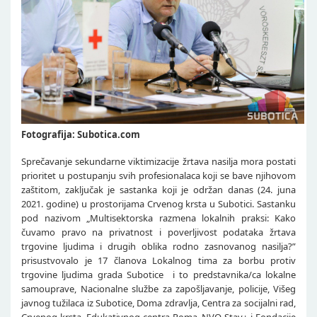
Fotografija: Subotica.com
Sprečavanje sekundarne viktimizacije žrtava nasilja mora postati
prioritet u postupanju svih profesionalaca koji se bave njihovom
zaštitom, zaključak je sastanka koji je održan danas (24. juna
2021. godine) u prostorijama Crvenog krsta u Subotici. Sastanku
pod nazivom „Multisektorska razmena lokalnih praksi: Kako
čuvamo pravo na privatnost i poverljivost podataka žrtava
trgovine ljudima i drugih oblika rodno zasnovanog nasilja?”
prisustvovalo je 17 članova Lokalnog tima za borbu protiv
trgovine ljudima grada Subotice i to predstavnika/ca lokalne
samouprave, Nacionalne službe za zapošljavanje, policije, Višeg
javnog tužilaca iz Subotice, Doma zdravlja, Centra za socijalni rad,