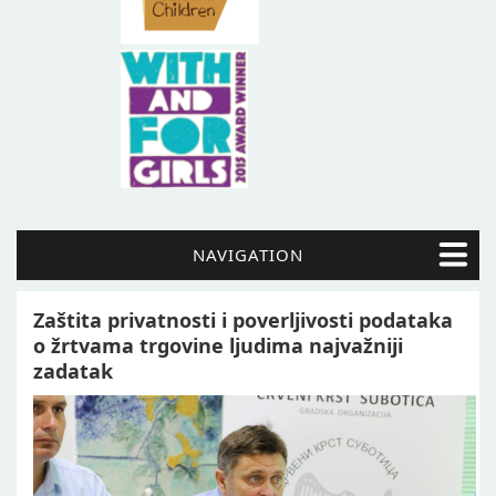
NAVIGATION
Zaštita privatnosti i poverljivosti podataka
o žrtvama trgovine ljudima najvažniji
zadatak