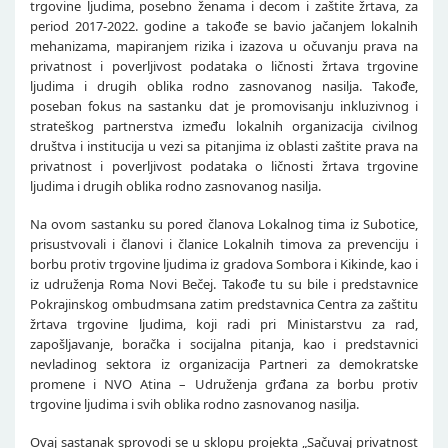
trgovine ljudima, posebno ženama i decom i zaštite žrtava, za
period 2017-2022. godine a takođe se bavio jačanjem lokalnih
mehanizama, mapiranjem rizika i izazova u očuvanju prava na
privatnost i poverljivost podataka o ličnosti žrtava trgovine
ljudima i drugih oblika rodno zasnovanog nasilja. Takođe,
poseban fokus na sastanku dat je promovisanju inkluzivnog i
strateškog partnerstva između lokalnih organizacija civilnog
društva i institucija u vezi sa pitanjima iz oblasti zaštite prava na
privatnost i poverljivost podataka o ličnosti žrtava trgovine
ljudima i drugih oblika rodno zasnovanog nasilja.
Na ovom sastanku su pored članova Lokalnog tima iz Subotice,
prisustvovali i članovi i članice Lokalnih timova za prevenciju i
borbu protiv trgovine ljudima iz gradova Sombora i Kikinde, kao i
iz udruženja Roma Novi Bečej. Takođe tu su bile i predstavnice
Pokrajinskog ombudmsana zatim predstavnica Centra za zaštitu
žrtava trgovine ljudima, koji radi pri Ministarstvu za rad,
zapošljavanje, boračka i socijalna pitanja, kao i predstavnici
nevladinog sektora iz organizacija Partneri za demokratske
promene i NVO Atina – Udruženja grđana za borbu protiv
trgovine ljudima i svih oblika rodno zasnovanog nasilja.
Ovaj sastanak sprovodi se u sklopu projekta „Sačuvaj privatnost