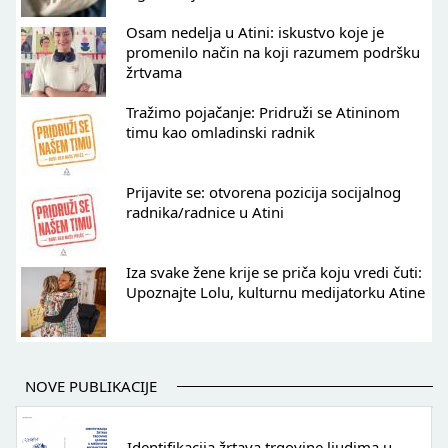
Osam nedelja u Atini: iskustvo koje je
promenilo način na koji razumem podršku
žrtvama
Tražimo pojačanje: Pridruži se Atininom
timu kao omladinski radnik
Prijavite se: otvorena pozicija socijalnog
radnika/radnice u Atini
Iza svake žene krije se priča koju vredi čuti:
Upoznajte Lolu, kulturnu medijatorku Atine
NOVE PUBLIKACIJE
Identifikacija žrtava trgovine ljudima u