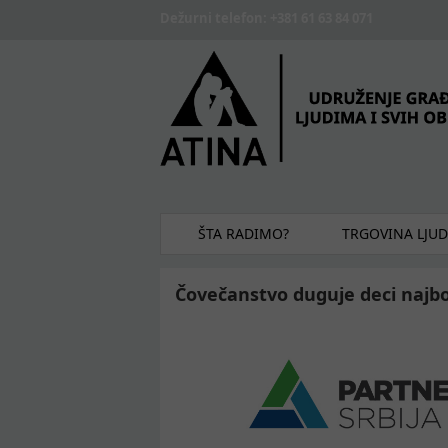
Skip to main content
Dežurni telefon: +381 61 63 84 071
ŠTA RADIMO?
TRGOVINA LJU
Čovečanstvo duguje deci najbo