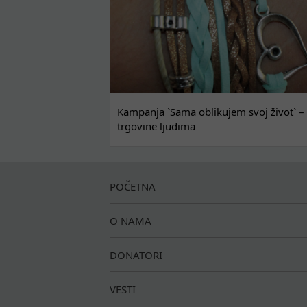
Kampanja `Sama oblikujem svoj život` – 
trgovine ljudima
POČETNA
O NAMA
DONATORI
VESTI