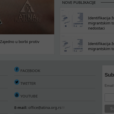
NOVE PUBLIKACIJE
Identifikacija
migrantskim tok
nedostaci
Zajedno u borbi protiv
Identifikacija
migrantskim to
FACEBOOK
Sub
TWITTER
Email
YOUTUBE
E-mail:
office@atina.org.rs