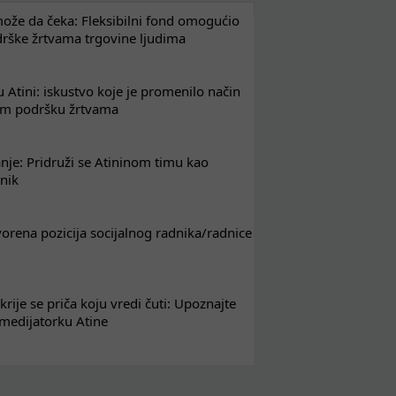
že da čeka: Fleksibilni fond omogućio
drške žrtvama trgovine ljudima
 Atini: iskustvo koje je promenilo način
em podršku žrtvama
nje: Pridruži se Atininom timu kao
nik
tvorena pozicija socijalnog radnika/radnice
krije se priča koju vredi čuti: Upoznajte
 medijatorku Atine