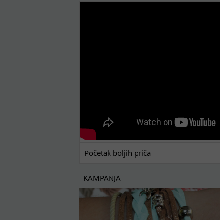
POČETAK BOLJIH PRIČA
Početak boljih priča
KAMPANJA