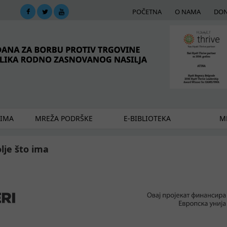
POČETNA
O NAMA
DON
DIMA
MREŽA PODRŠKE
E-BIBLIOTEKA
ME
lje što ima