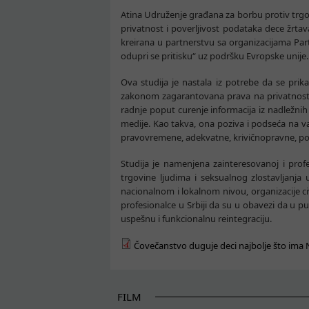
Atina Udruženje građana za borbu protiv trgovi
privatnost i poverljivost podataka dece žrtav
kreirana u partnerstvu sa organizacijama Par
odupri se pritisku“ uz podršku Evropske unije.
Ova studija je nastala iz potrebe da se prika
zakonom zagarantovana prava na privatnost i
radnje poput curenje informacija iz nadležnih i
medije. Kao takva, ona poziva i podseća na va
pravovremene, adekvatne, krivičnopravne, poro
Studija je namenjena zainteresovanoj i prof
trgovine ljudima i seksualnog zlostavljanja
nacionalnom i lokalnom nivou, organizacije civ
profesionalce u Srbiji da su u obavezi da u 
uspešnu i funkcionalnu reintegraciju.
Čovečanstvo duguje deci najbolje što ima
FILM