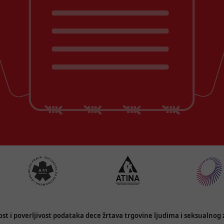
st i poverljivost podataka dece žrtava trgovine ljudima i seksualnog z