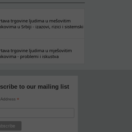
 žrtava trgovine ljudima u mešovitim
ovima u Srbiji - izazovi, rizici i sistemski
 žrtava trgovine ljudima u mješovitim
kovima - problemi i iskustva
scribe to our mailing list
*
 Address