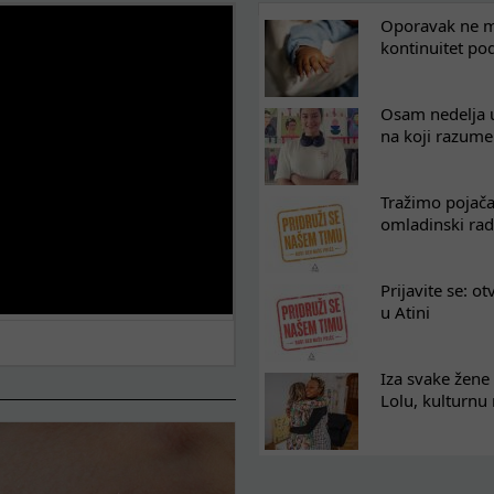
Oporavak ne mo
kontinuitet po
Osam nedelja u
na koji razum
Tražimo pojača
omladinski rad
Prijavite se: o
u Atini
Iza svake žene 
Lolu, kulturnu