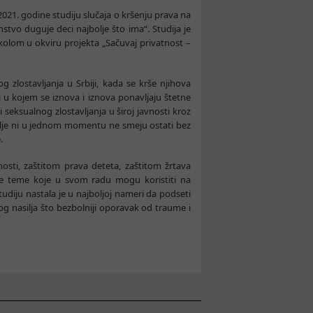
2021. godine studiju slučaja o kršenju prava na
stvo duguje deci najbolje što ima“. Studija je
kolom u okviru projekta „Sačuvaj privatnost –
g zlostavljanja u Srbiji, kada se krše njihova
u kojem se iznova i iznova ponavljaju štetne
i seksualnog zlostavljanja u široj javnosti kroz
asilje ni u jednom momentu ne smeju ostati bez
.
osti, zaštitom prava deteta, zaštitom žrtava
 ove teme koje u svom radu mogu koristiti na
tudiju nastala je u najboljoj nameri da podseti
g nasilja što bezbolniji oporavak od traume i