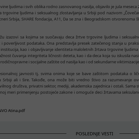
ne ljudima i svih oblika rodno zasnovanog nasilja, objavilo je jula meseca 
a trgovine ljudima i seksualnog zlostavljanja u Srbiji pod nazivom „Čovečan
tneri Srbija, SHARE fondacija, A11, Da se zna i Beogradskom otvorenoma š
žu izazovi sa kojima se suočavaju deca žrtve trgovine ljudima i seksualno
 poverljivost podataka. Ona predstavlja presek zatečenog stanja u praksi 
nstitucija, kao i objavljivanje identiteta maloletnih žrtava trgovine ljudima 
žnost čuvanja integriteta ličnosti deteta, kao i da deca koja su iskusila n
dičnopravne i socijalne zaštite od nasilja kao i od sekundarne viktimizacije
esionalnoj javnosti tj. svima onima koje se bave zaštitom podataka o ličn
 u Srbiji ali i šire. Takođe, ona može biti vredno štivo za razumevanje
ilnog društva, privatni sektor, mediji, akademska zajednica i ostali. Sama s
punoj meri primenjenju postojeće zakone i omoguće deci žrtavama seksulano
 NVO Atina.pdf
POSLEDNJE VESTI