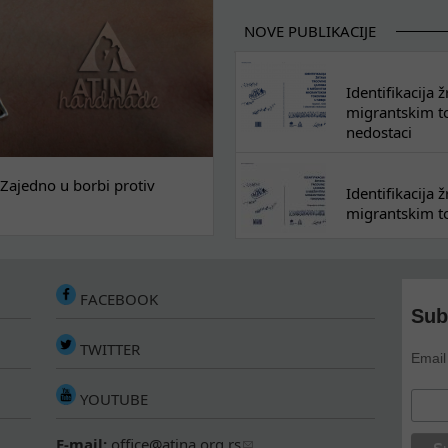
NOVE PUBLIKACIJE
Identifikacija
migrantskim tok
nedostaci
Zajedno u borbi protiv
Identifikacija
migrantskim to
FACEBOOK
Sub
TWITTER
Email
YOUTUBE
E-mail:
office@atina.org.rs