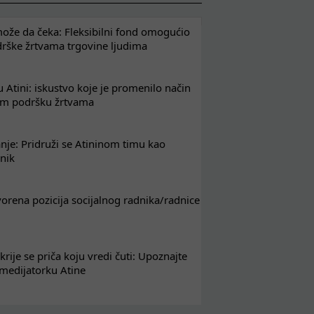
že da čeka: Fleksibilni fond omogućio
drške žrtvama trgovine ljudima
 Atini: iskustvo koje je promenilo način
em podršku žrtvama
nje: Pridruži se Atininom timu kao
nik
tvorena pozicija socijalnog radnika/radnice
krije se priča koju vredi čuti: Upoznajte
 medijatorku Atine