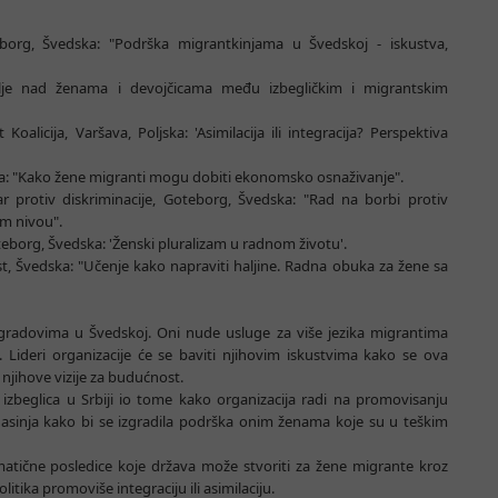
borg, Švedska: "Podrška migrantkinjama u Švedskoj - iskustva,
silje nad ženama i devojčicama među izbegličkim i migrantskim
licija, Varšava, Poljska: 'Asimilacija ili integracija? Perspektiva
ka: "Kako žene migranti mogu dobiti ekonomsko osnaživanje".
 protiv diskriminacije, Goteborg, Švedska: "Rad na borbi protiv
om nivou".
eborg, Švedska: 'Ženski pluralizam u radnom životu'.
t, Švedska: "Učenje kako napraviti haljine. Radna obuka za žene sa
m gradovima u Švedskoj. Oni nude usluge za više jezika migrantima
Lideri organizacije će se baviti njihovim iskustvima kako se ova
 njihove vizije za budućnost.
 izbeglica u Srbiji io tome kako organizacija radi na promovisanju
a nasinja kako bi se izgradila podrška onim ženama koje su u teškim
lematične posledice koje država može stvoriti za žene migrante kroz
litika promoviše integraciju ili asimilaciju.