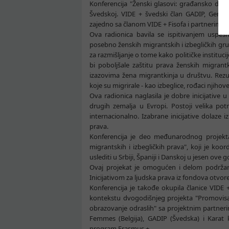
Konferencija "Ženski glasovi: građansko dru
Švedskoj. VIDE + švedski član GADIP, Gende
zajedno sa članom VIDE + Fisofa i partnerima.
Ova radionica bavila se ispitivanjem uspeš
posebno ženskih migrantskih i izbegličkih grup
za razmišljanje o tome kako političke instituc
bi poboljšale zaštitu prava ženskih migrant
izazovima žena migrantkinja u društvu. Rezul
koje su migrirale - kao izbeglice, rođaci njihove
Ova radionica naglasila je dobre inicijative 
drugih zemalja u Evropi. Postoji velika p
internacionalno. Izabrane inicijative dolaze i
prava.
Konferencija je deo međunarodnog projekta 
migrantskih i izbegličkih prava", koji je ko
uslediti u Srbiji, Španiji i Danskoj u jesen ove
Ovaj projekat je omogućen i delom podržan 
Inicijativom za ljudska prava iz fondova otvo
Konferencija je takođe okupila članice VIDE 
kontekstu dvogodišnjeg projekta "Promovisan
obrazovanje odraslih" sa projektnim partnerim
Femmes (Belgija), GADIP (Švedska) i Karat k
program Erasmus +.