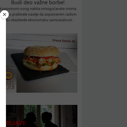
Budi deo važne borbe!
Kupovinom ovog nakita omogućavate onima
koje su preživele nasilje da sopstvenim radom
sebi obezbede ekonomsku samostalnost.