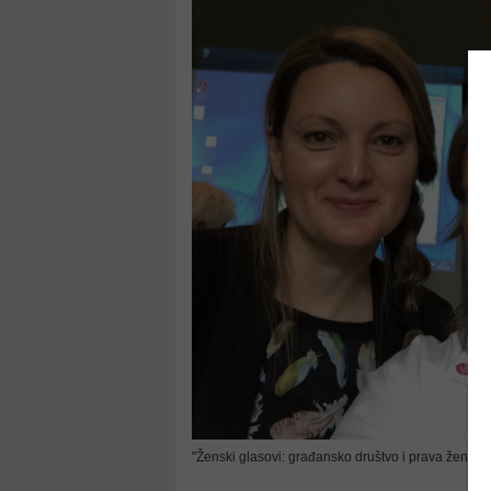
"Ženski glasovi: građansko društvo i prava žena mi