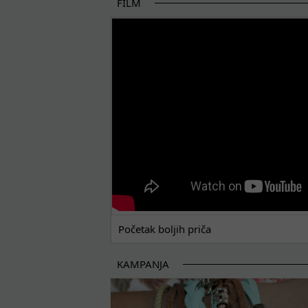
FILM
POČETAK BOLJIH PRIČA
Početak boljih priča
KAMPANJA