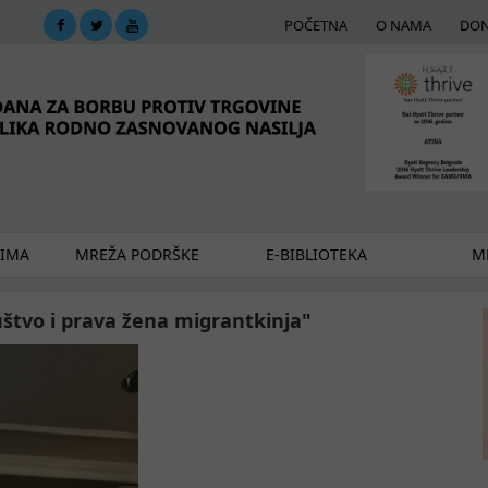
POČETNA
O NAMA
DON
DIMA
MREŽA PODRŠKE
E-BIBLIOTEKA
ME
uštvo i prava žena migrantkinja"