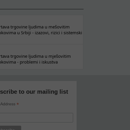
 žrtava trgovine ljudima u mešovitim
ovima u Srbiji - izazovi, rizici i sistemski
 žrtava trgovine ljudima u mješovitim
kovima - problemi i iskustva
scribe to our mailing list
*
 Address