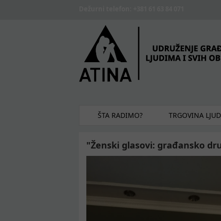
Skip to main content
Dežurni telefon: +381 61 63 84 071
ŠTA RADIMO?
TRGOVINA LJU
"Ženski glasovi: građansko dr