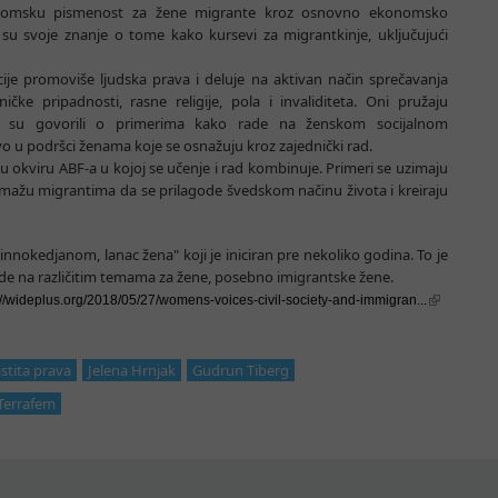
konomsku pismenost za žene migrante kroz osnovno ekonomsko
su svoje znanje o tome kako kursevi za migrantkinje, uključujući
acije promoviše ljudska prava i deluje na aktivan način sprečavanja
ičke pripadnosti, rasne religije, pola i invaliditeta. Oni pružaju
ni su govorili o primerima kako rade na ženskom socijalnom
o u podršci ženama koje se osnažuju kroz zajednički rad.
di u okviru ABF-a u kojoj se učenje i rad kombinuje. Primeri se uzimaju
pomažu migrantima da se prilagode švedskom načinu života i kreiraju
nnokedjanom, lanac žena" koji je iniciran pre nekoliko godina. To je
ade na različitim temama za žene, posebno imigrantske žene.
://wideplus.org/2018/05/27/womens-voices-civil-society-and-immigran...
stita prava
Jelena Hrnjak
Gudrun Tiberg
Terrafem