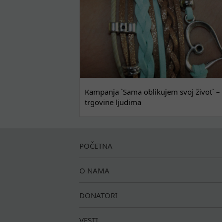
Kampanja `Sama oblikujem svoj život` – 
trgovine ljudima
POČETNA
O NAMA
DONATORI
VESTI