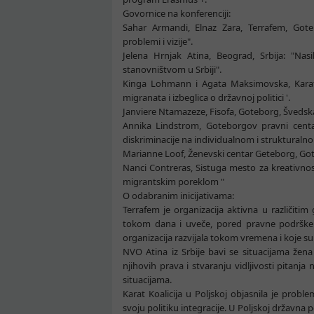
Govornice na konferenciji:
Sahar Armandi, Elnaz Zara, Terrafem, Gote
problemi i vizije".
Jelena Hrnjak Atina, Beograd, Srbija: "Na
stanovništvom u Srbiji".
Kinga Lohmann i Agata Maksimovska, Karat Koa
migranata i izbeglica o državnoj politici '.
Janviere Ntamazeze, Fisofa, Goteborg, Šveds
Annika Lindstrom, Goteborgov pravni centar
diskriminacije na individualnom i strukturaln
Marianne Loof, Ženevski centar Geteborg, Got
Nanci Contreras, Sistuga mesto za kreativnos
migrantskim poreklom "
O odabranim inicijativama:
Terrafem je organizacija aktivna u različiti
tokom dana i uveče, pored pravne podrške. 
organizacija razvijala tokom vremena i koje su
NVO Atina iz Srbije bavi se situacijama žena
njihovih prava i stvaranju vidljivosti pitanj
situacijama.
Karat Koalicija u Poljskoj objasnila je prob
svoju politiku integracije. U Poljskoj državna po