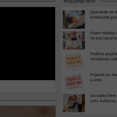
POSLEDNJE VESTI
Oporavak ne mo
kontinuitet po
Osam nedelja u
na koji razum
Tražimo pojača
omladinski rad
Prijavite se: o
u Atini
Iza svake žene 
Lolu, kulturnu