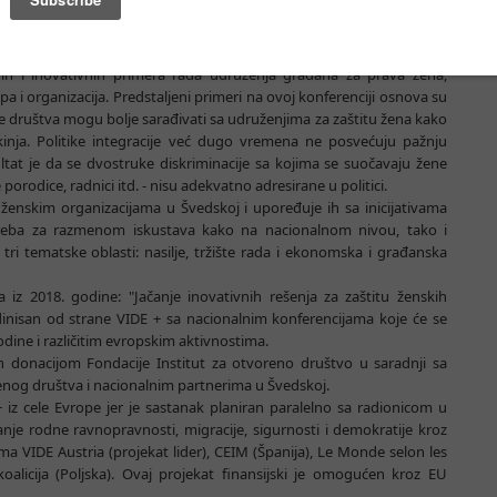
štvo i prava žena migrantkinja" održana je 29. Maja u Geteborgu u
r i razvoj u praksi organizovala je ovu konferenciju u Geteborgu
nih i inovativnih primera rada udruženja građana za prava žena,
a i organizacija. Predstaljeni primeri na ovoj konferenciji osnova su
ije društva mogu bolje sarađivati sa udruženjima za zaštitu žena kako
kinja. Politike integracije već dugo vremena ne posvećuju pažnju
tat je da se dvostruke diskriminacije sa kojima se suočavaju žene
 porodice, radnici itd. - nisu adekvatno adresirane u politici.
u ženskim organizacijama u Švedskoj i upoređuje ih sa inicijativama
otreba za razmenom iskustava kako na nacionalnom nivou, tako i
z tri tematske oblasti: nasilje, tržište rada i ekonomska i građanska
iz 2018. godine: "Jačanje inovativnih rešenja za zaštitu ženskih
ordinisan od strane VIDE + sa nacionalnim konferencijama koje će se
 godine i različitim evropskim aktivnostima.
donacijom Fondacije Institut za otvoreno društvo u saradnji sa
renog društva i nacionalnim partnerima u Švedskoj.
+ iz cele Evrope jer je sastanak planiran paralelno sa radionicom u
je rodne ravnopravnosti, migracije, sigurnosti i demokratije kroz
a VIDE Austria (projekat lider), CEIM (Španija), Le Monde selon les
oalicija (Poljska). Ovaj projekat finansijski je omogućen kroz EU