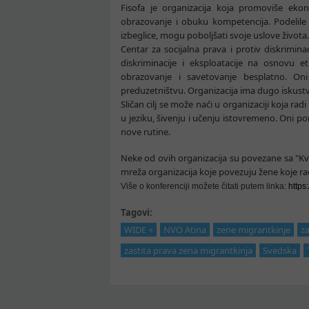
Fisofa je organizacija koja promoviše e
obrazovanje i obuku kompetencija. Podelile 
izbeglice, mogu poboljšati svoje uslove života.
Centar za socijalna prava i protiv diskrimin
diskriminacije i eksploatacije na osnovu etn
obrazovanje i savetovanje besplatno. O
preduzetništvu. Organizacija ima dugo iskustv
Sličan cilj se može naći u organizaciji koja ra
u jeziku, šivenju i učenju istovremeno. Oni 
nove rutine.
Neke od ovih organizacija su povezane sa "Kvi
mreža organizacija koje povezuju žene koje r
Više o konferenciji možete čitati putem linka:
https
Tagovi:
WIDE +
NVO Atina
zene migrantkinje
za
zastita prava zena migrantkinja
Svedska