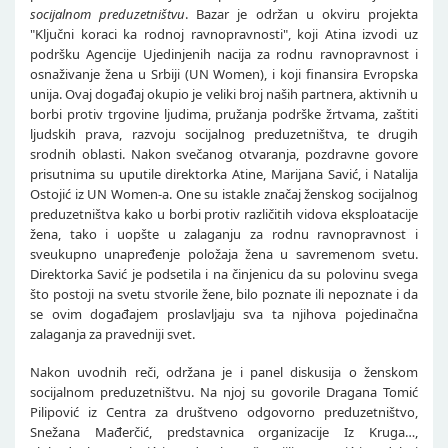
socijalnom preduzetništvu
. Bazar je održan u okviru projekta
"Ključni koraci ka rodnoj ravnopravnosti", koji Atina izvodi uz
podršku Agencije Ujedinjenih nacija za rodnu ravnopravnost i
osnaživanje žena u Srbiji (UN Women), i koji finansira Evropska
unija. Ovaj događaj okupio je veliki broj naših partnera, aktivnih u
borbi protiv trgovine ljudima, pružanja podrške žrtvama, zaštiti
ljudskih prava, razvoju socijalnog preduzetništva, te drugih
srodnih oblasti. Nakon svečanog otvaranja, pozdravne govore
prisutnima su uputile direktorka Atine, Marijana Savić, i Natalija
Ostojić iz UN Women-a. One su istakle značaj ženskog socijalnog
preduzetništva kako u borbi protiv različitih vidova eksploatacije
žena, tako i uopšte u zalaganju za rodnu ravnopravnost i
sveukupno unapređenje položaja žena u savremenom svetu.
Direktorka Savić je podsetila i na činjenicu da su polovinu svega
što postoji na svetu stvorile žene, bilo poznate ili nepoznate i da
se ovim događajem proslavljaju sva ta njihova pojedinačna
zalaganja za pravedniji svet.
Nakon uvodnih reči, održana je i panel diskusija o ženskom
socijalnom preduzetništvu. Na njoj su govorile Dragana Tomić
Pilipović iz Centra za društveno odgovorno preduzetništvo,
Snežana Mađerčić, predstavnica organizacije Iz Kruga…,