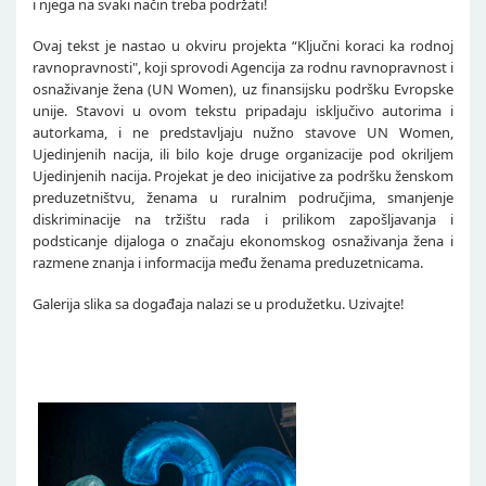
i njega na svaki način treba podržati!
Ovaj tekst je nastao u okviru projekta “Ključni koraci ka rodnoj
ravnopravnosti", koji sprovodi Agencija za rodnu ravnopravnost i
osnaživanje žena (UN Women), uz finansijsku podršku Evropske
unije. Stavovi u ovom tekstu pripadaju isključivo autorima i
autorkama, i ne predstavljaju nužno stavove UN Women,
Ujedinjenih nacija, ili bilo koje druge organizacije pod okriljem
Ujedinjenih nacija. Projekat je deo inicijative za podršku ženskom
preduzetništvu, ženama u ruralnim područjima, smanjenje
diskriminacije na tržištu rada i prilikom zapošljavanja i
podsticanje dijaloga o značaju ekonomskog osnaživanja žena i
razmene znanja i informacija među ženama preduzetnicama.
Galerija slika sa događaja nalazi se u produžetku. Uzivajte!