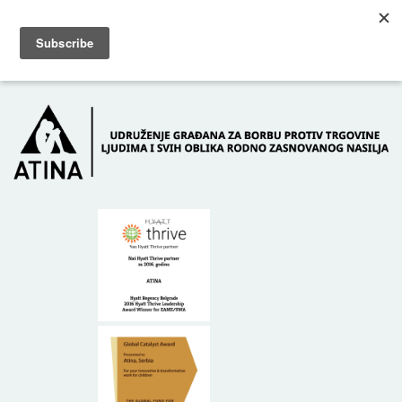
Skip to main content
Dežurni telefon: +381 61 63 84 071
POČETNA
O NAMA
DONATORI
KONTAKT