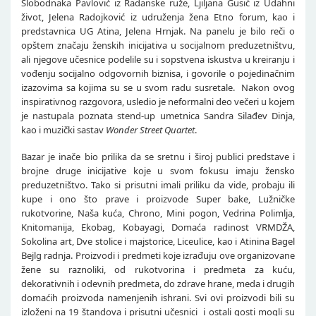
Slobodnaka Pavlović iz Radanske ruže, Ljiljana Gusić iz Udahni
život, Jelena Radojković iz udruženja žena Etno forum, kao i
predstavnica UG Atina, Jelena Hrnjak. Na panelu je bilo reči o
opštem značaju ženskih inicijativa u socijalnom preduzetništvu,
ali njegove učesnice podelile su i sopstvena iskustva u kreiranju i
vođenju socijalno odgovornih biznisa, i govorile o pojedinačnim
izazovima sa kojima su se u svom radu susretale. Nakon ovog
inspirativnog razgovora, usledio je neformalni deo večeri u kojem
je nastupala poznata stend-up umetnica Sandra Silađev Dinja,
kao i muzički sastav
Wonder Street Quartet
.
Bazar je inače bio prilika da se sretnu i široj publici predstave i
brojne druge inicijative koje u svom fokusu imaju žensko
preduzetništvo. Tako si prisutni imali priliku da vide, probaju ili
kupe i ono što prave i proizvode Super bake, Lužničke
rukotvorine, Naša kuća, Chrono, Mini pogon, Vedrina Polimlja,
Knitomanija, Ekobag, Kobayagi, Domaća radinost VRMDŽA,
Sokolina art, Dve stolice i majstorice, Liceulice, kao i Atinina Bagel
Bejlg radnja. Proizvodi i predmeti koje izrađuju ove organizovane
žene su raznoliki, od rukotvorina i predmeta za kuću,
dekorativnih i odevnih predmeta, do zdrave hrane, meda i drugih
domaćih proizvoda namenjenih ishrani. Svi ovi proizvodi bili su
izloženi na 19 štandova i prisutni učesnici i ostali gosti mogli su