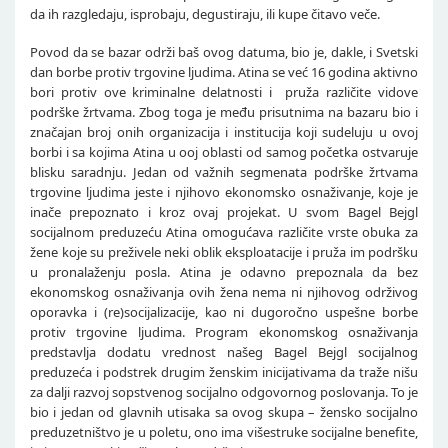
da ih razgledaju, isprobaju, degustiraju, ili kupe čitavo veče.
Povod da se bazar održi baš ovog datuma, bio je, dakle, i Svetski
dan borbe protiv trgovine ljudima. Atina se već 16 godina aktivno
bori protiv ove kriminalne delatnosti i pruža različite vidove
podrške žrtvama. Zbog toga je među prisutnima na bazaru bio i
značajan broj onih organizacija i institucija koji sudeluju u ovoj
borbi i sa kojima Atina u ooj oblasti od samog početka ostvaruje
blisku saradnju. Jedan od važnih segmenata podrške žrtvama
trgovine ljudima jeste i njihovo ekonomsko osnaživanje, koje je
inače prepoznato i kroz ovaj projekat. U svom Bagel Bejgl
socijalnom preduzeću Atina omogućava različite vrste obuka za
žene koje su preživele neki oblik eksploatacije i pruža im podršku
u pronalaženju posla. Atina je odavno prepoznala da bez
ekonomskog osnaživanja ovih žena nema ni njihovog održivog
oporavka i (re)socijalizacije, kao ni dugoročno uspešne borbe
protiv trgovine ljudima. Program ekonomskog osnaživanja
predstavlja dodatu vrednost našeg Bagel Bejgl socijalnog
preduzeća i podstrek drugim ženskim inicijativama da traže nišu
za dalji razvoj sopstvenog socijalno odgovornog poslovanja. To je
bio i jedan od glavnih utisaka sa ovog skupa – žensko socijalno
preduzetništvo je u poletu, ono ima višestruke socijalne benefite,