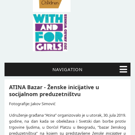
NAVIGATION
ATINA Bazar - Ženske inicijative u
socijalnom preduzetništvu
Fotografije: Jakov Simović
Udruženje građana “Atina” organizovalo je u utorak, 30. jula 2019.
godine, na dan kada se obeležava i Svetski dan borbe protiv
trgovine ljudima, u Dorćol Platzu u Beogradu, “bazar ženskog
preduzetništva” na kojem su predstavljene
ženske inicijative u