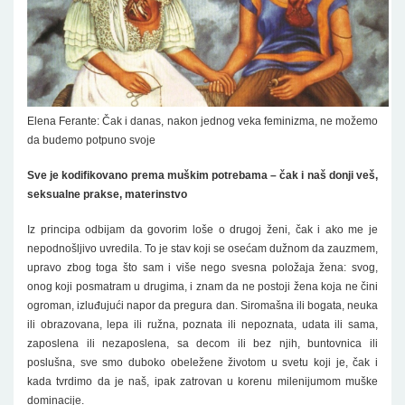
Elena Ferante: Čak i danas, nakon jednog veka feminizma, ne možemo
da budemo potpuno svoje
Sve je kodifikovano prema muškim potrebama – čak i naš donji veš,
seksualne prakse, materinstvo
Iz principa odbijam da govorim loše o drugoj ženi, čak i ako me je
nepodnošljivo uvredila. To je stav koji se osećam dužnom da zauzmem,
upravo zbog toga što sam i više nego svesna položaja žena: svog,
onog koji posmatram u drugima, i znam da ne postoji žena koja ne čini
ogroman, izluđujući napor da pregura dan. Siromašna ili bogata, neuka
ili obrazovana, lepa ili ružna, poznata ili nepoznata, udata ili sama,
zaposlena ili nezaposlena, sa decom ili bez njih, buntovnica ili
poslušna, sve smo duboko obeležene životom u svetu koji je, čak i
kada tvrdimo da je naš, ipak zatrovan u korenu milenijumom muške
dominacije.