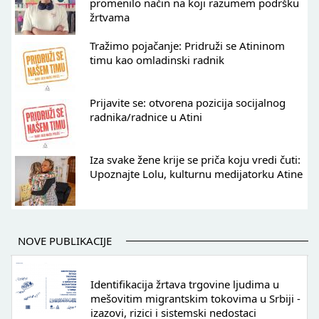
promenilo način na koji razumem podršku
žrtvama
Tražimo pojačanje: Pridruži se Atininom
timu kao omladinski radnik
Prijavite se: otvorena pozicija socijalnog
radnika/radnice u Atini
Iza svake žene krije se priča koju vredi čuti:
Upoznajte Lolu, kulturnu medijatorku Atine
NOVE PUBLIKACIJE
Identifikacija žrtava trgovine ljudima u
mešovitim migrantskim tokovima u Srbiji -
izazovi, rizici i sistemski nedostaci