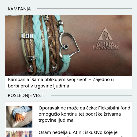
KAMPANJA
Kampanja `Sama oblikujem svoj život` – Zajedno u
borbi protiv trgovine ljudima
POSLEDNJE VESTI
Oporavak ne može da čeka: Fleksibilni fond
omogućio kontinuitet podrške žrtvama
trgovine ljudima
Osam nedelja u Atini: iskustvo koje je