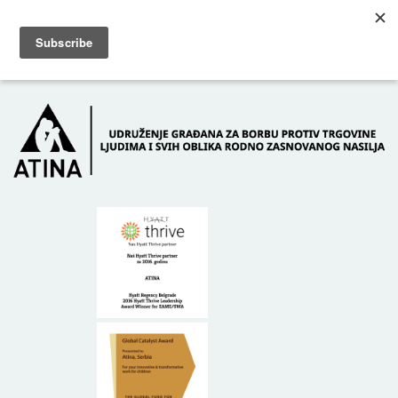
Skip to main content
Dežurni telefon: +381 61 63 84 071
POČETNA
O NAMA
DONATORI
KONTAKT