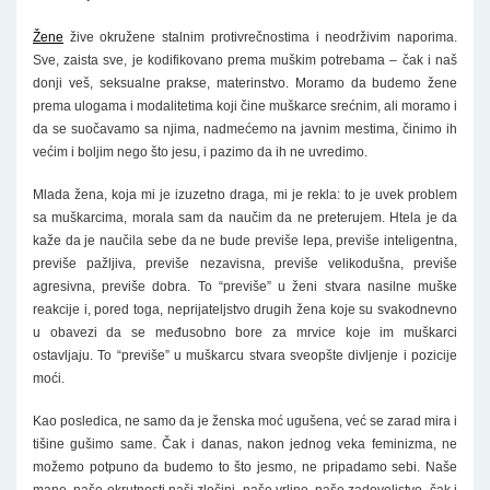
Žene
žive okružene stalnim protivrečnostima i neodrživim naporima.
Sve, zaista sve, je kodifikovano prema muškim potrebama – čak i naš
donji veš, seksualne prakse, materinstvo. Moramo da budemo žene
prema ulogama i modalitetima koji čine muškarce srećnim, ali moramo i
da se suočavamo sa njima, nadmećemo na javnim mestima, činimo ih
većim i boljim nego što jesu, i pazimo da ih ne uvredimo.
Mlada žena, koja mi je izuzetno draga, mi je rekla: to je uvek problem
sa muškarcima, morala sam da naučim da ne preterujem. Htela je da
kaže da je naučila sebe da ne bude previše lepa, previše inteligentna,
previše pažljiva, previše nezavisna, previše velikodušna, previše
agresivna, previše dobra. To “previše” u ženi stvara nasilne muške
reakcije i, pored toga, neprijateljstvo drugih žena koje su svakodnevno
u obavezi da se međusobno bore za mrvice koje im muškarci
ostavljaju. To “previše” u muškarcu stvara sveopšte divljenje i pozicije
moći.
Kao posledica, ne samo da je ženska moć ugušena, već se zarad mira i
tišine gušimo same. Čak i danas, nakon jednog veka feminizma, ne
možemo potpuno da budemo to što jesmo, ne pripadamo sebi. Naše