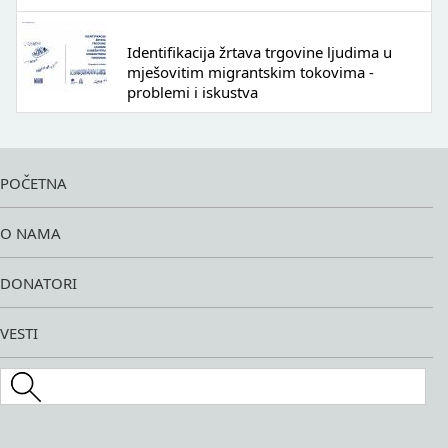
Identifikacija žrtava trgovine ljudima u
mješovitim migrantskim tokovima -
problemi i iskustva
POČETNA
O NAMA
DONATORI
VESTI
Search this site