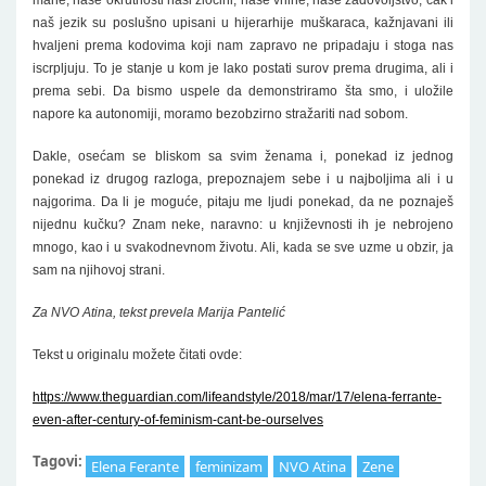
mane, naše okrutnosti naši zločini, naše vrline, naše zadovoljstvo, čak i
naš jezik su poslušno upisani u hijerarhije muškaraca, kažnjavani ili
hvaljeni prema kodovima koji nam zapravo ne pripadaju i stoga nas
iscrpljuju. To je stanje u kom je lako postati surov prema drugima, ali i
prema sebi. Da bismo uspele da demonstriramo šta smo, i uložile
napore ka autonomiji, moramo bezobzirno stražariti nad sobom.
Dakle, osećam se bliskom sa svim ženama i, ponekad iz jednog
ponekad iz drugog razloga, prepoznajem sebe i u najboljima ali i u
najgorima. Da li je moguće, pitaju me ljudi ponekad, da ne poznaješ
nijednu kučku? Znam neke, naravno: u književnosti ih je nebrojeno
mnogo, kao i u svakodnevnom životu. Ali, kada se sve uzme u obzir, ja
sam na njihovoj strani.
Za NVO Atina, tekst prevela Marija Pantelić
Tekst u originalu možete čitati ovde:
https://www.theguardian.com/lifeandstyle/2018/mar/17/elena-ferrante-
even-after-century-of-feminism-cant-be-ourselves
Tagovi:
Elena Ferante
feminizam
NVO Atina
Zene