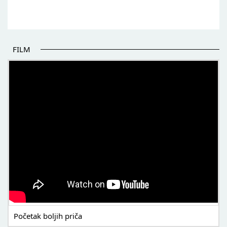
FILM
POČETAK BOLJIH PRIČA
Početak boljih priča