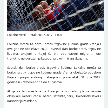
Lokalne vesti - Petak 28.07.2017 - 11:04
Lokalna mreža za borbu protiv trgovine ljudima grada Vranja i
ove godine obeležava 30. jul, Svetski dan borbe protiv trgovine
ljudima, akcijom u kojoj će biti obuhvaćeni migranti, kao
trenutno najugroženija kategorija u ovim transakcijama.
Svetski dan borbe protiv trgovine ljudima, Lokalna mreža za
borbu protiv trgovine ljudima grada Vranja obeležiće podelom
flajera i propagandnog materijala u ponedeljak, 31. jula 2017.
godine u vremenu od 11 do 13 časova.
Akcija će biti izvedena na lokacijama u gradu gde se najviše
okupljalju mladi: Gradski bazen, šetalište, park, Omladinski savez i
Kancelarija za mlade.