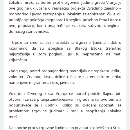
Lokalna mreža za borbu protiv trgovine ljudima grada Vranja je
ove godine uključena u realizaciju projekta „Gradimo zajedno –
monitoring i javno zastupanje u lokalnim zajednicama“ čiji je cilj
poboljšanje položaja migranata i izbeglica, posebno žena i dece u
ovoj populaciji, kao i unapređenje kvaliteta suživota izbeglica i
domaćeg stanovništva.
- Upoznati smo sa svim aspektima trgovine ljudima i dobro
razumemo da su izbeglice sa Bliskog Istoka trenutno
najgroženije u tom pogledu, jer su neprestano na meti
krijumčara.
Zbog toga, pored propagandnog materijala na srpskom jeziku,
volonteri Crvenog krsta deliće i flajere na engleskom jeziku
namenjene migrantima i široj javnosti.
Volonteri Crvenog krsta Vranje će pored podele flajera biti
otvoreni za sva pitanja zainteresovanih građana na ovu temu a
popunjavaće se i upitnik: Koliko su građani upoznati sa
problemom trgovine ljudima? – stoji u saopštenju Lokalne
mreže.
Dan borbe protiv trgovine ljudima, po prvi put je obeležen u Srbiji