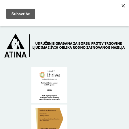
Skip to main content
Dežurni telefon: +381 61 63 84 071
POČETNA
O NAMA
DONATORI
KONTAKT