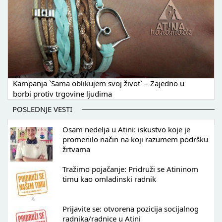
Kampanja `Sama oblikujem svoj život` – Zajedno u
borbi protiv trgovine ljudima
POSLEDNJE VESTI
Osam nedelja u Atini: iskustvo koje je
promenilo način na koji razumem podršku
žrtvama
Tražimo pojačanje: Pridruži se Atininom
timu kao omladinski radnik
Prijavite se: otvorena pozicija socijalnog
radnika/radnice u Atini