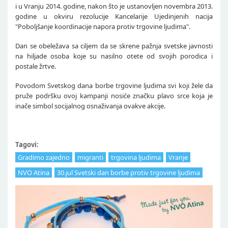
i u Vranju 2014. godine, nakon što je ustanovljen novembra 2013.
godine u okviru rezolucije Kancelarije Ujedinjenih nacija
"Poboljšanje koordinacije napora protiv trgovine ljudima".
Dan se obeležava sa ciljem da se skrene pažnja svetske javnosti
na hiljade osoba koje su nasilno otete od svojih porodica i
postale žrtve.
Povodom Svetskog dana borbe trgovine ljudima svi koji žele da
pruže podršku ovoj kampanji nosiće značku plavo srce koja je
inače simbol socijalnog osnaživanja ovakve akcije.
Tagovi:
Gradimo zajedno
migranti
trgovina ljudima
Vranje
NVO Atina
30.jul Svetski dan borbe protiv trgovine ljudima