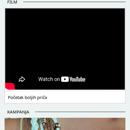
FILM
POČETAK BOLJIH PRIČA
Početak boljih priča
KAMPANJA