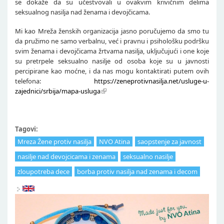
se dokaže da su učestvovali u ovakvim krivičnim delima
seksualnog nasilja nad ženama i devojčicama.
Mi kao Mreža ženskih organizacija jasno poručujemo da smo tu
da pružimo ne samo verbalnu, već i pravnu i psihološku podršku
svim ženama i devojčicama žrtvama nasilja, uključujući i one koje
su pretrpele seksualno nasilje od osoba koje su u javnosti
percipirane kao moćne, i da nas mogu kontaktirati putem ovih
telefona:
https://zeneprotivnasilja.net/usluge-u-
zajednici/srbija/mapa-usluga
Tagovi:
Mreza Žene protiv nasilja
NVO Atina
saopstenje za javnost
nasilje nad devojcicama i zenama
seksualno nasilje
zloupotreba dece
borba protiv nasilja nad zenama i decom