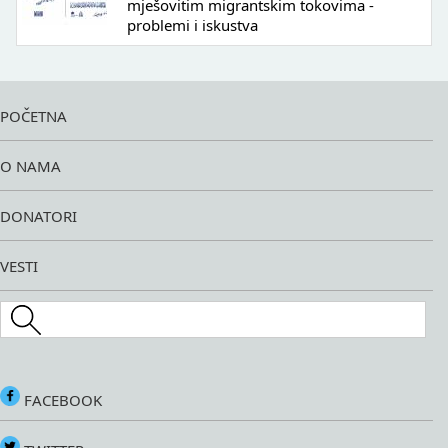
mješovitim migrantskim tokovima -
problemi i iskustva
POČETNA
O NAMA
DONATORI
VESTI
Search this site
FACEBOOK