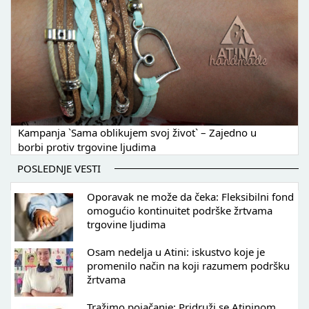
Kampanja `Sama oblikujem svoj život` – Zajedno u
borbi protiv trgovine ljudima
POSLEDNJE VESTI
Oporavak ne može da čeka: Fleksibilni fond
omogućio kontinuitet podrške žrtvama
trgovine ljudima
Osam nedelja u Atini: iskustvo koje je
promenilo način na koji razumem podršku
žrtvama
Tražimo pojačanje: Pridruži se Atininom