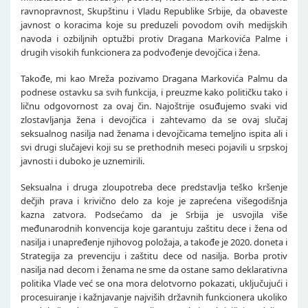
ravnopravnost, Skupštinu i Vladu Republike Srbije, da obaveste
javnost o koracima koje su preduzeli povodom ovih medijskih
navoda i ozbiljnih optužbi protiv Dragana Markovića Palme i
drugih visokih funkcionera za podvođenje devojčica i žena.
Takođe, mi kao Mreža pozivamo Dragana Markovića Palmu da
podnese ostavku sa svih funkcija, i preuzme kako političku tako i
ličnu odgovornost za ovaj čin. Najoštrije osuđujemo svaki vid
zlostavljanja žena i devojčica i zahtevamo da se ovaj slučaj
seksualnog nasilja nad ženama i devojčicama temeljno ispita ali i
svi drugi slučajevi koji su se prethodnih meseci pojavili u srpskoj
javnosti i duboko je uznemirili.
Seksualna i druga zloupotreba dece predstavlja teško kršenje
dečjih prava i krivično delo za koje je zaprećena višegodišnja
kazna zatvora. Podsećamo da je Srbija je usvojila više
međunarodnih konvencija koje garantuju zaštitu dece i žena od
nasilja i unapređenje njihovog položaja, a takođe je 2020. doneta i
Strategija za prevenciju i zaštitu dece od nasilja. Borba protiv
nasilja nad decom i ženama ne sme da ostane samo deklarativna
politika Vlade već se ona mora delotvorno pokazati, uključujući i
procesuiranje i kažnjavanje najviših državnih funkcionera ukoliko