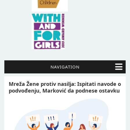
NAVIGATION
Mreža Žene protiv nasilja: Ispitati navode o
podvođenju, Marković da podnese ostavku