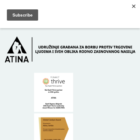
Skip to main content
Dežurni telefon: +381 61 63 84 071
POČETNA
O NAMA
DONATORI
KONTAKT