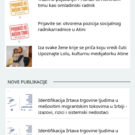
timu kao omladinski radnik
Prijavite se: otvorena pozicija socijalnog
radnika/radnice u Atini
Iza svake žene krije se priča koju vredi čuti:
Upoznajte Lolu, kulturnu medijatorku Atine
NOVE PUBLIKACIJE
Identifikacija žrtava trgovine ljudima u
mešovitim migrantskim tokovima u Srbiji -
izazovi, rizici i sistemski nedostaci
Identifikacija žrtava trgovine ljudima u