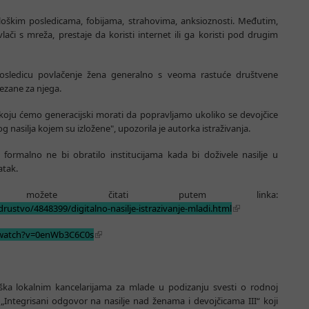
loškim posledicama, fobijama, strahovima, anksioznosti. Međutim,
ači s mreža, prestaje da koristi internet ili ga koristi pod drugim
sledicu povlačenje žena generalno s veoma rastuće društvene
 vezane za njega.
oju ćemo generacijski morati da popravljamo ukoliko se devojčice
og nasilja kojem su izložene", upozorila je autorka istraživanja.
formalno ne bi obratilo institucijama kada bi doživele nasilje u
atak.
 možete čitati putem linka:
drustvo/4848399/digitalno-nasilje-istrazivanje-mladi.html
/watch?v=0enWb3C6C0s
ka lokalnim kancelarijama za mlade u podizanju svesti o rodnoj
„Integrisani odgovor na nasilje nad ženama i devojčicama III“ koji