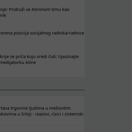
nje: Pridruži se Atininom timu kao
nik
tvorena pozicija socijalnog radnika/radnice
krije se priča koju vredi čuti: Upoznajte
 medijatorku Atine
 žrtava trgovine ljudima u mešovitim
ovima u Srbiji - izazovi, rizici i sistemski