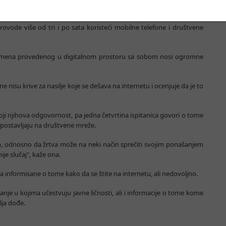
ne rizike
provode više od tri i po sata koristeći mobilne telefone i društvene
.
emena provedenog u digitalnom prostoru sa sobom nosi ogromne
nisu krive za nasilje koje se dešava na internetu i ocenjuje da je to
i njihova odgovornost, pa jedna četvrtina ispitanica govori o tome
 postavljaju na društvene mreže.
ma, odnosno da žrtva može na neki način sprečiti svojim ponašanjem
ije slučaj", kaže ona.
ta informisane o tome kako da se štite na internetu, ali nedovoljno.
panje u kojima učestvuju javne ličnosti, ali i informacije o tome kome
lja dođe.