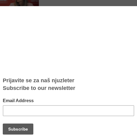
m prostoru kao mladići, pokazuje istraživanje koje je sprovelo
 navodi da su preživele nasilje na nekoj od mreža ili da poznaju neku
Autorka istraživanja Andrijana Radoičić kaže za RTS da su one najčešće
ihovim izledom. Navodi i da je zabrinjavajući podatak da se 90 odsto
 kada bi doživele nasilje u digitalnom prostoru.
u učestvovale 642 devojke uzrasta 18 i 19 godina iz 24 škole u Nišu,
nikako nije bezbedno u digitalnom prostoru.
 je u vezi s izgledom i navode da su najviše pogođene zbog toga što
lno izložene i svim drugim oblicima nasilja i u fizičkom prostoru, i
talni prostor", ističe Andrijana Radojičić.