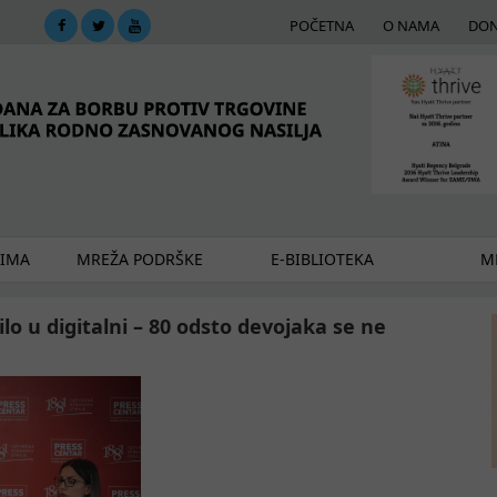
POČETNA
O NAMA
DON
DIMA
MREŽA PODRŠKE
E-BIBLIOTEKA
ME
lilo u digitalni – 80 odsto devojaka se ne