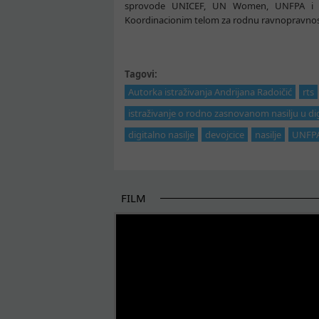
sprovode UNICEF, UN Women, UNFPA i UN
Koordinacionim telom za rodnu ravnopravnos
Tagovi:
Autorka istraživanja Andrijana Radoičić
rts
istraživanje o rodno zasnovanom nasilju u d
digitalno nasilje
devojcice
nasilje
UNFP
FILM
POČETAK BOLJIH PRIČA