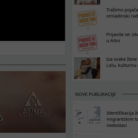
Tražimo pojača
omladinski rad
Prijavite se: o
u Atini
Iza svake žene 
Lolu, kulturnu
NOVE PUBLIKACIJE
Identifikacija
migrantskim tok
nedostaci