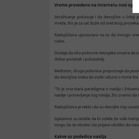
Vreme provedeno na internetu nosi ogrom
Istraživanje pokazuje i da devojčice u Srbiji 
mreže, što je za sat duže od svetskog proseka
Radojičićeva upozorava na to da mnogo vr
rizike.
Dodaje da oko polovine devojaka smatra da one 
dobar podatak i pokazatelj.
Međutim, druga polovina prepoznaje da postoj
da devojčice treba da vode računa o tome šta
"To je ona stara paradigma o nasilju i žrtva
nasilje i ponavljanje tog nasilja, što znamo da n
Radojičićeva je rekla i da su devojke tog uzras
Ispitanice su istakle da bi volele da vide kam
mogu da se obrate i da prijave ukoliko do nasi
Kakve su posledice nasilja