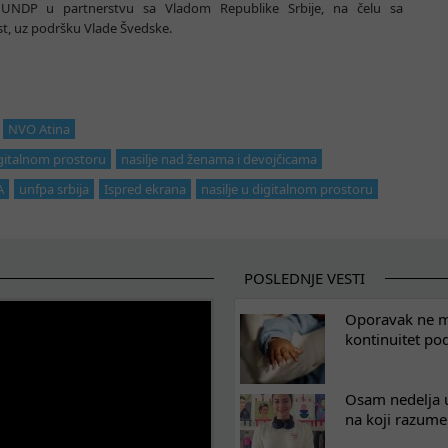
DP u partnerstvu sa Vladom Republike Srbije, na čelu sa
t, uz podršku Vlade Švedske.
NVO Atina
igitalnom prostoru
nasilje nad ženama i devojčicama
A
unfpa srbija
Ispred ekrana
nasilje u digitalnom prostoru
POSLEDNJE VESTI
Oporavak ne mo
kontinuitet po
Osam nedelja u
na koji razum