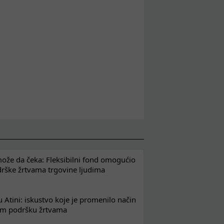
že da čeka: Fleksibilni fond omogućio
drške žrtvama trgovine ljudima
 Atini: iskustvo koje je promenilo način
em podršku žrtvama