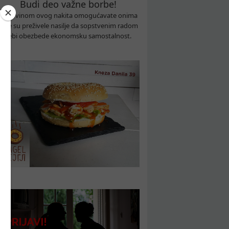
Budi deo važne borbe!
Kupovinom ovog nakita omogućavate onima
koje su preživele nasilje da sopstvenim radom
sebi obezbede ekonomsku samostalnost.