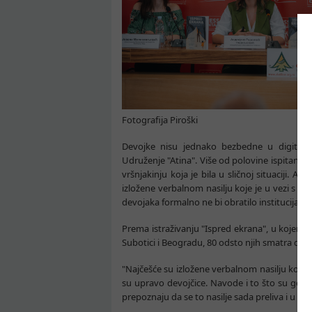
Fotografija Piroški
Devojke nisu jednako bezbedne u digitalno
Udruženje "Atina". Više od polovine ispitanica
vršnjakinju koja je bila u sličnoj situaciji. 
izložene verbalnom nasilju koje je u vezi s nj
devojaka formalno ne bi obratilo institucijama
Prema istraživanju "Ispred ekrana", u kojem s
Subotici i Beogradu, 80 odsto njih smatra da 
"Najčešće su izložene verbalnom nasilju koje
su upravo devojčice. Navode i to što su genera
prepoznaju da se to nasilje sada preliva i u digi