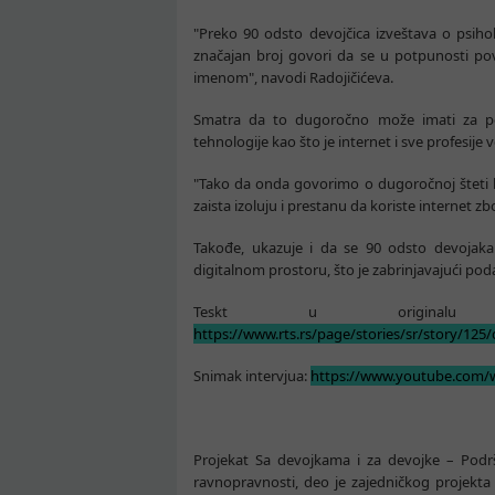
"Preko 90 odsto devojčica izveštava o psiho
značajan broj govori da se u potpunosti povl
imenom", navodi Radojičićeva.
Smatra da to dugoročno može imati za po
tehnologije kao što je internet i sve profesije
"Tako da onda govorimo o dugoročnoj šteti k
zaista izoluju i prestanu da koriste internet zb
Takođe, ukazuje i da se 90 odsto devojaka 
digitalnom prostoru, što je zabrinjavajući pod
Teskt u originalu
https://www.rts.rs/page/stories/sr/story/125/
Snimak intervjua:
https://www.youtube.com
Projekat Sa devojkama i za devojke – Podrš
ravnopravnosti, deo je zajedničkog projekta 