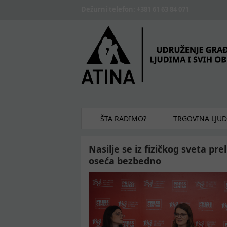
Skip to main content
Dežurni telefon: +381 61 63 84 071
ŠTA RADIMO?
TRGOVINA LJU
Nasilje se iz fizičkog sveta pre
oseća bezbedno