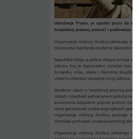
Udruženje Praxis, je uputilo poziv da se 
besplatnoj pravnoj pomoći i poštovanje mi
Organizacije civilnog društva zahtevaju neo
minimuma standarda moderne zakonske regula
Republika Srbija je jedina država Evrope u k
zakonu koji je neposredno označen kao jedn
Evropsku uniju, vlada i Narodna skupština R
ustavnu obavezu usvajanja ovog zakona.
Moderan zakon o besplatnoj pravnoj pomoći
oblasti i obezbedi jednak pravni položaj svih
korisnicima besplatne pravne pomoći (siromašn
mora garantovati uvažavanje njihovih specifičn
organizacije civilnog društva pozivaju nad
okončaju postupak usvajanja pravnog okvira 
Organizacije civilnog društva zahtevaju da