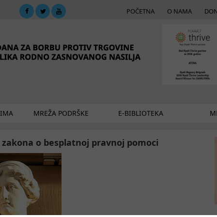
POČETNA
O NAMA
DON
DIMA
MREŽA PODRŠKE
E-BIBLIOTEKA
ME
 zakona o besplatnoj pravnoj pomoci