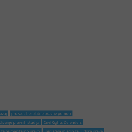
ozaj
pruzaoc besplatne pravne pomoci
ivanje pravnih studija
Civil Rights Defenders
 za humanitarno pravo
Inicijativa mladih za ljudska prava