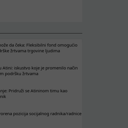
že da čeka: Fleksibilni fond omogućio
drške žrtvama trgovine ljudima
 Atini: iskustvo koje je promenilo način
em podršku žrtvama
nje: Pridruži se Atininom timu kao
nik
tvorena pozicija socijalnog radnika/radnice