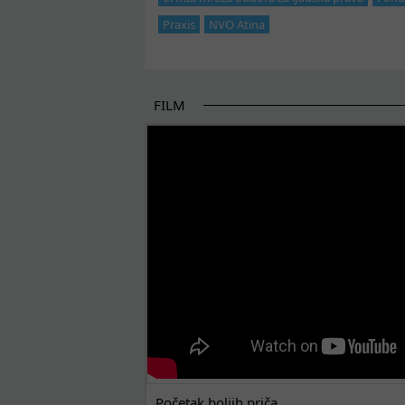
Praxis
NVO Atina
FILM
POČETAK BOLJIH PRIČA
Početak boljih priča