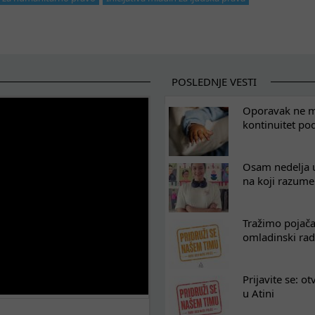
POSLEDNJE VESTI
Oporavak ne mo
kontinuitet po
Osam nedelja u
na koji razum
Tražimo pojača
omladinski rad
Prijavite se: o
u Atini