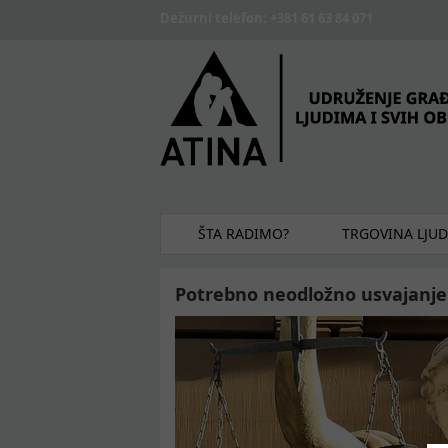
Skip to main content
Dežurni telefon: +381 61 63 84 071
ŠTA RADIMO?
TRGOVINA LJU
Potrebno neodložno usvajanje