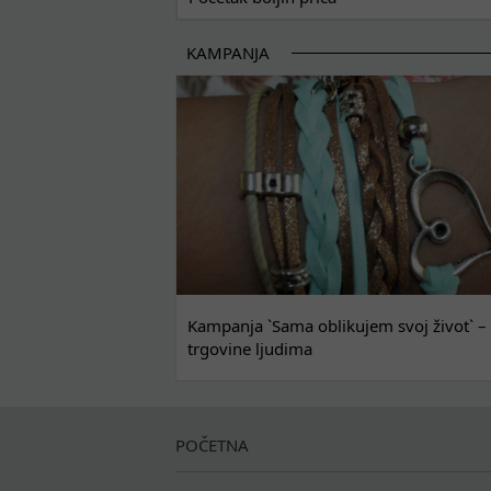
KAMPANJA
Kampanja `Sama oblikujem svoj život` – 
trgovine ljudima
POČETNA