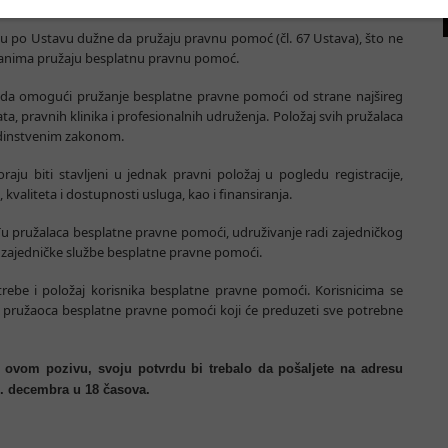
pomoći, a posebno na sledećim standardima:
su po Ustavu dužne da pružaju pravnu pomoć (čl. 67 Ustava), što ne
đanima pružaju besplatnu pravnu pomoć.
da omogući pružanje besplatne pravne pomoći od strane najšireg
a, pravnih klinika i profesionalnih udruženja. Položaj svih pružalaca
edinstvenim zakonom.
ju biti stavljeni u jednak pravni položaj u pogledu registracije,
valiteta i dostupnosti usluga, kao i finansiranja.
u pružalaca besplatne pravne pomoći, udruživanje radi zajedničkog
 zajedničke službe besplatne pravne pomoći.
rebe i položaj korisnika besplatne pravne pomoći. Korisnicima se
pružaoca besplatne pravne pomoći koji će preduzeti sve potrebne
e ovom pozivu, svoju potvrdu bi trebalo da pošaljete na adresu
. decembra u 18 časova.