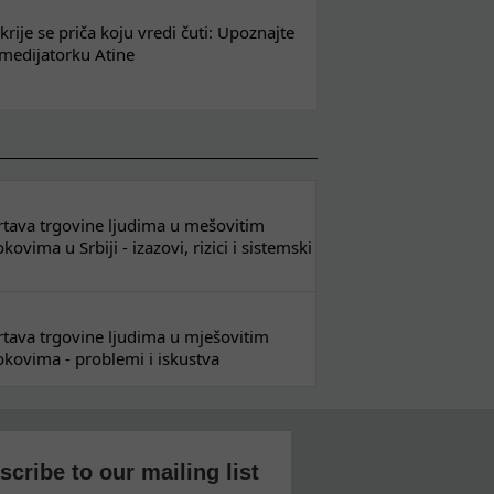
krije se priča koju vredi čuti: Upoznajte
 medijatorku Atine
 žrtava trgovine ljudima u mešovitim
ovima u Srbiji - izazovi, rizici i sistemski
 žrtava trgovine ljudima u mješovitim
kovima - problemi i iskustva
scribe to our mailing list