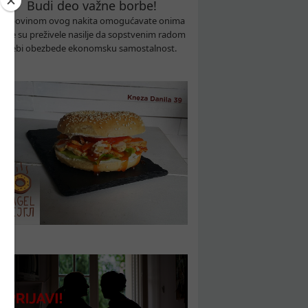
Budi deo važne borbe!
Kupovinom ovog nakita omogućavate onima
koje su preživele nasilje da sopstvenim radom
sebi obezbede ekonomsku samostalnost.