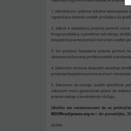
najšireg kruga korisnika besplatne pravne 
1. Advokatura i jedinice lokalne samouprave 
ograničava slobodu ostalih pružalaca da gra
2. Zakon o besplatnoj pravnoj pomoći mora 
kruga pružalaca, a posebno udruženja, sindikat
besplatne pravne pomoći mora biti uređen j
3. Svi pružaoci besplatne pravne pomoći mora
obaveza poštovanja profesionalnih standarda, k
4. Zakonom se mora dopustiti saradnja izmeđ
pružanja besplatne pravne pomoći i stvaranje
5. Zakonom se moraju uvažiti specifične pot
zakonom mora garantovati pravo da izaberu 
pravne radnje u konkretnom slučaju.
Ukoliko ste zainteresovani da se pridružit
BGOffice@praxis.org.rs
do ponedeljka, 31
ASTRA