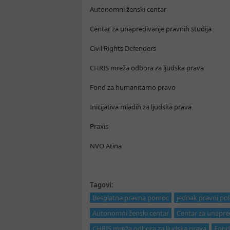
Autonomni ženski centar
Centar za unapređivanje pravnih studija
Civil Rights Defenders
CHRIS mreža odbora za ljudska prava
Fond za humanitarno pravo
Inicijativa mladih za ljudska prava
Praxis
NVO Atina
Tagovi:
Besplatna pravna pomoc
jednak pravni pol
Autonomni ženski centar
Centar za unapređ
CHRIS mreža odbora za ljudska prava
Fond