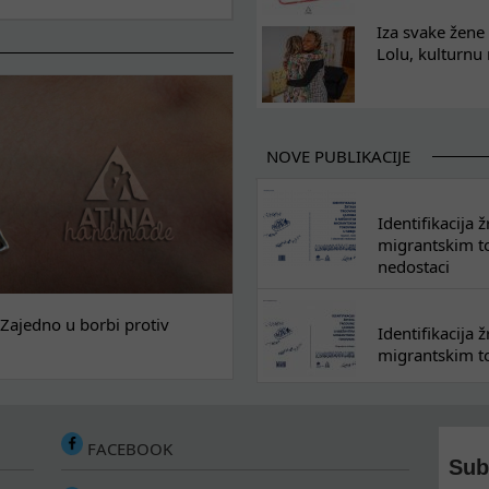
Iza svake žene 
Lolu, kulturnu
NOVE PUBLIKACIJE
Identifikacija
migrantskim tok
nedostaci
Zajedno u borbi protiv
Identifikacija
migrantskim to
FACEBOOK
Sub