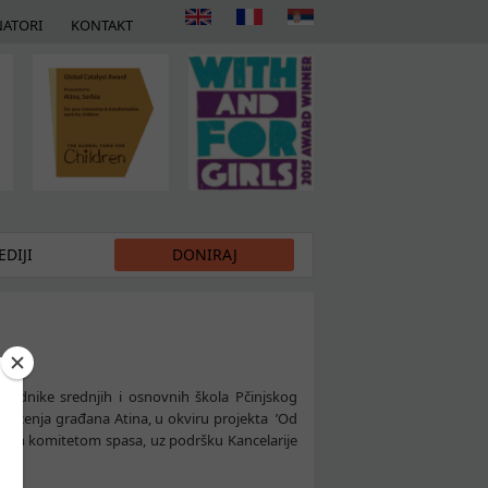
ATORI
KONTAKT
DIJI
DONIRAJ
aradnike srednjih i osnovnih škola Pčinjskog
druženja građana Atina, u okviru projekta ’Od
rodnim komitetom spasa, uz podršku Kancelarije