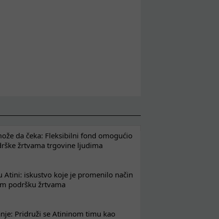
že da čeka: Fleksibilni fond omogućio
drške žrtvama trgovine ljudima
 Atini: iskustvo koje je promenilo način
em podršku žrtvama
nje: Pridruži se Atininom timu kao