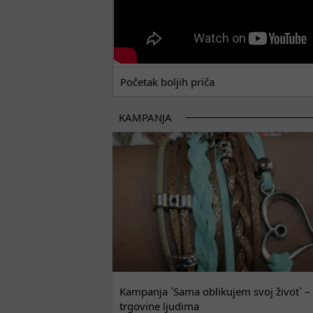
Početak boljih priča
KAMPANJA
Kampanja `Sama oblikujem svoj život` – 
trgovine ljudima