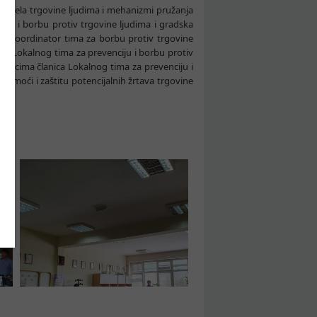
čnog dela trgovine ljudima i mehanizmi pružanja
ciju i borbu protiv trgovine ljudima i gradska
vić, koordinator tima za borbu protiv trgovine
 PR Lokalnog tima za prevenciju i borbu protiv
avnicima članica Lokalnog tima za prevenciju i
omoći i zaštitu potencijalnih žrtava trgovine