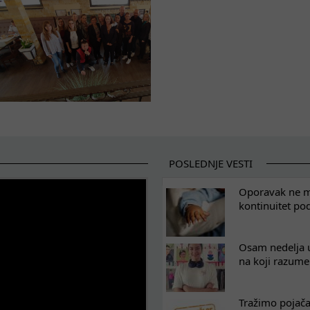
POSLEDNJE VESTI
Oporavak ne mo
kontinuitet po
Osam nedelja u
na koji razum
Tražimo pojača