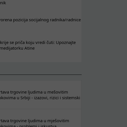
nik
tvorena pozicija socijalnog radnika/radnice
krije se priča koju vredi čuti: Upoznajte
 medijatorku Atine
 žrtava trgovine ljudima u mešovitim
ovima u Srbiji - izazovi, rizici i sistemski
 žrtava trgovine ljudima u mješovitim
kovima - problemi i iskustva