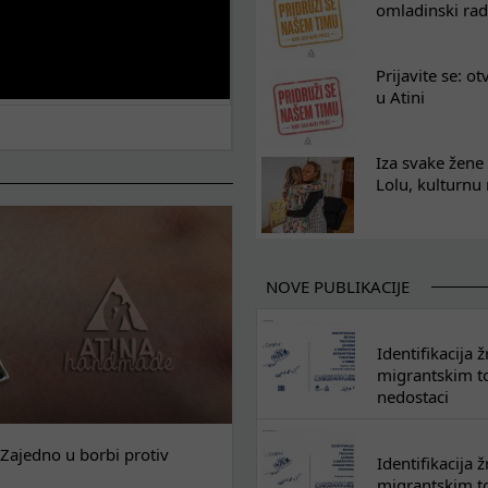
omladinski rad
Prijavite se: o
u Atini
Iza svake žene 
Lolu, kulturnu
NOVE PUBLIKACIJE
Identifikacija
migrantskim tok
nedostaci
Zajedno u borbi protiv
Identifikacija
migrantskim to