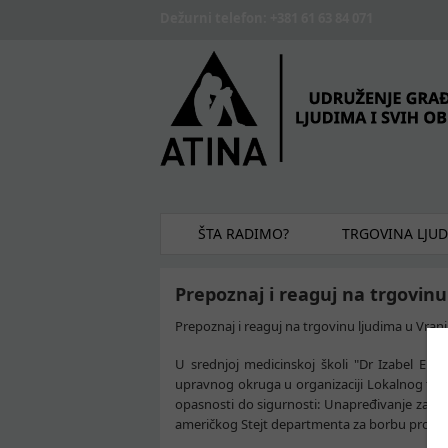
Skip to main content
Dežurni telefon: +381 61 63 84 071
ŠTA RADIMO?
TRGOVINA LJU
Prepoznaj i reaguj na trgovinu
Prepoznaj i reaguj na trgovinu ljudima u Vran
U srednjoj medicinskoj školi "Dr Izabel Ems
upravnog okruga u organizaciji Lokalnog tima
opasnosti do sigurnosti: Unapređivanje zaštit
američkog Stejt departmenta za borbu protiv 