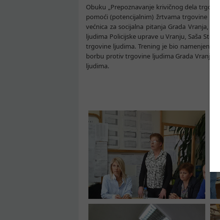
Obuku „Prepoznavanje krivičnog dela trgovina l
pomoći (potencijalnim) žrtvama trgovine ljudi
većnica za socijalna pitanja Grada Vranja, Da
ljudima Policijske uprave u Vranju, Saša Stoj
trgovine ljudima. Trening je bio namenjen pre
borbu protiv trgovine ljudima Grada Vranja i
ljudima.