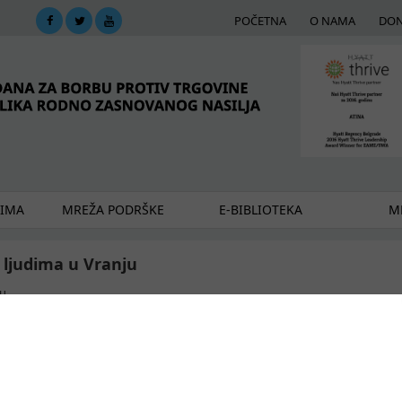
POČETNA
O NAMA
DON
DIMA
MREŽA PODRŠKE
E-BIBLIOTEKA
ME
 ljudima u Vranju
ju
li Haton" u Vranju 10. maja 2019. godine održana je obuka za stručne s
 za prevenciju i borbu protiv trgovine ljudima Grada Vranja uz podršku U
e žrtava trgovine ljudima u Srbiji’ koji se sprovodi u saradnji sa Međuna
trgovine ljudima.