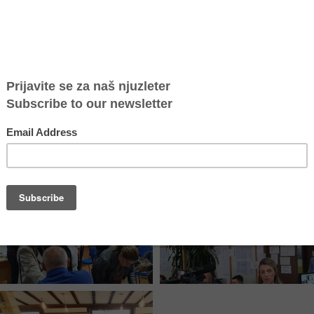
judima, oblici trgovine ljudima danas, identifikacija, prijavljivanje krivi
ma“ su vodili Danijela Milosavljević, predsednica Lokalnog tima za preven
nijela Trajković, tužiteljka Višeg javnog tužilaštva u Vranju, Boban Đorđe
anović, inspektor Policijske uprave u Vranju, Beba Кanački, potpredsednica i
 svega stručnim radnicima i saradnicima srednjih i osnovnih škola, predst
 drugim relevantnim akterima, zaduženim za rano prepoznavanje i pružanje p