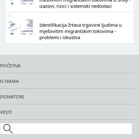
izazovi, rizici i sistemski nedostaci
Identifikacija žrtava trgovine ljudima u
mješovitim migrantskim tokovima -
problemi i iskustva
POČETNA
O NAMA
DONATORI
VESTI
Search this site