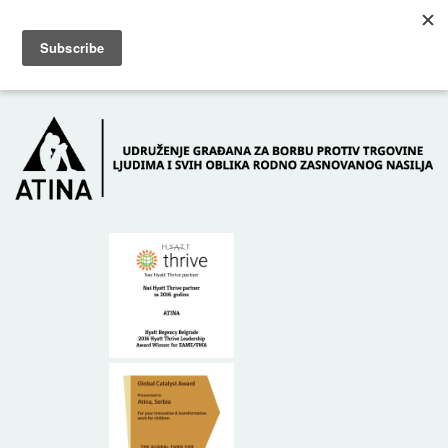
Skip to main content
Dežurni telefon: +381 61 63 84 071
POČETNA
O NAMA
DONATORI
KONTAKT