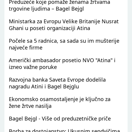
Preduzeće koje pomaže ženama žrtvama
trgovine ljudima – Bagel Bejgl
Ministarka za Evropu Velike Britanije Nusrat
Ghani u poseti organizaciji Atina
Počele sa 5 radnica, sa sada su im mušterije
najveće firme
Američki ambasador posetio NVO "Atina" i
izneo važne poruke
Razvojna banka Saveta Evrope dodelila
nagradu Atini i Bagel Bejglu
Ekonomsko osamostaljenje je ključno za
žene žrtve nasilja
Bagel Bejgl - Više od preduzetničke priče
Borba za dostojanstvo: Ukusnim sendvičima