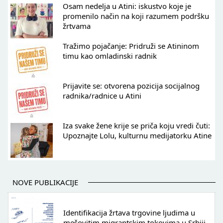
Osam nedelja u Atini: iskustvo koje je
promenilo način na koji razumem podršku
žrtvama
Tražimo pojačanje: Pridruži se Atininom
timu kao omladinski radnik
Prijavite se: otvorena pozicija socijalnog
radnika/radnice u Atini
Iza svake žene krije se priča koju vredi čuti:
Upoznajte Lolu, kulturnu medijatorku Atine
NOVE PUBLIKACIJE
Identifikacija žrtava trgovine ljudima u
mešovitim migrantskim tokovima u Srbiji -