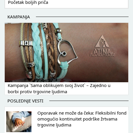
Početak boljih priča
KAMPANJA
Kampanja `Sama oblikujem svoj život` – Zajedno u
borbi protiv trgovine ljudima
POSLEDNJE VESTI
Oporavak ne može da čeka: Fleksibilni fond
omogućio kontinuitet podrške žrtvama
trgovine ljudima