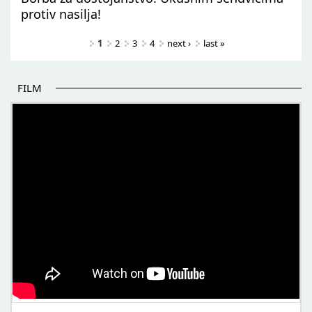
protiv nasilja!
Pages
1
2
3
4
next ›
last »
FILM
POČETAK BOLJIH PRIČA