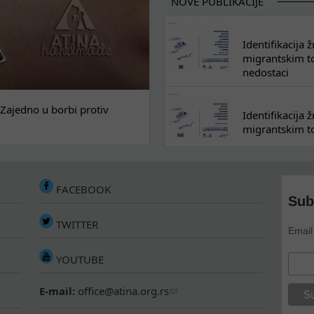
NOVE PUBLIKACIJE
Identifikacija
migrantskim tok
nedostaci
Zajedno u borbi protiv
Identifikacija
migrantskim to
FACEBOOK
Sub
TWITTER
Email
YOUTUBE
E-mail:
office@atina.org.rs