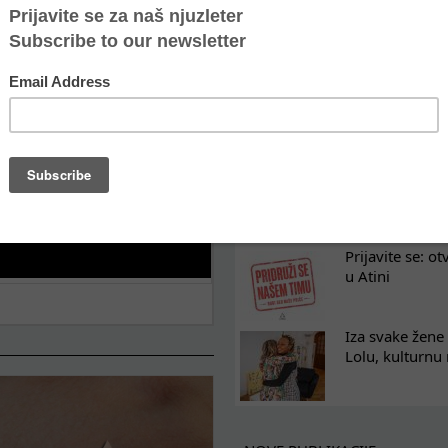
Oporavak ne mo
kontinuitet po
Osam nedelja u
na koji razum
Tražimo pojača
omladinski rad
Prijavite se: o
u Atini
Iza svake žene 
Lolu, kulturnu