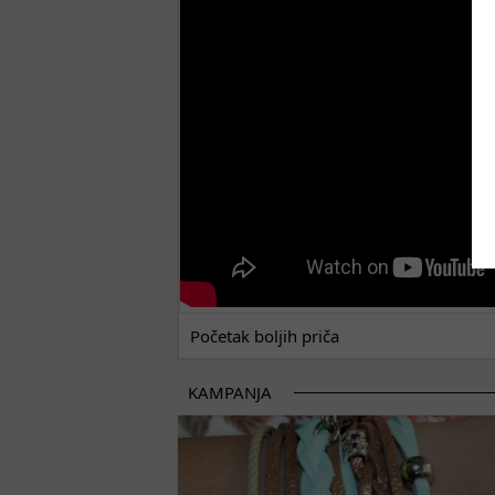
POČETAK BOLJIH PRIČA
Početak boljih priča
KAMPANJA