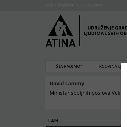
Skip to main content
Dežurni telefon: +381 61 63 84 071
ŠTA RADIMO?
TRGOVINA LJU
David Lammy
Ministar spoljnih poslova Velike
FILM