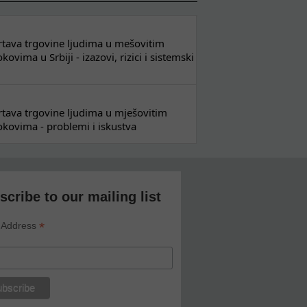
 žrtava trgovine ljudima u mešovitim
ovima u Srbiji - izazovi, rizici i sistemski
 žrtava trgovine ljudima u mješovitim
kovima - problemi i iskustva
scribe to our mailing list
*
 Address