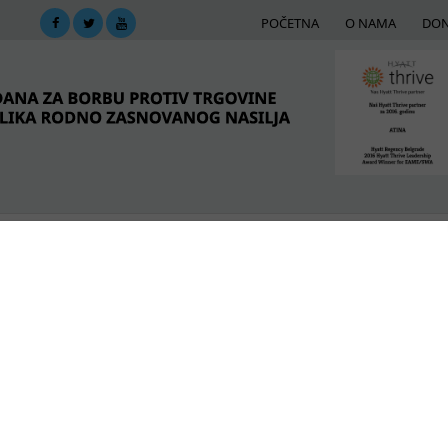
POČETNA
O NAMA
DON
DIMA
MREŽA PODRŠKE
E-BIBLIOTEKA
ME
 Britanije Dejvid Lami posetio organizaciju Atina:
POSLEDNJE VESTI