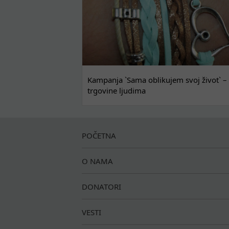
Kampanja `Sama oblikujem svoj život` – 
trgovine ljudima
POČETNA
O NAMA
DONATORI
VESTI