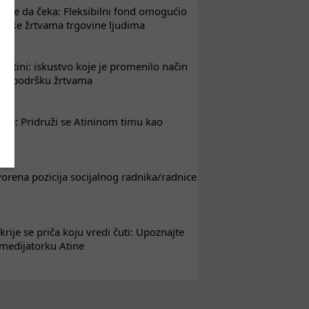
že da čeka: Fleksibilni fond omogućio
drške žrtvama trgovine ljudima
 Atini: iskustvo koje je promenilo način
em podršku žrtvama
nje: Pridruži se Atininom timu kao
nik
tvorena pozicija socijalnog radnika/radnice
krije se priča koju vredi čuti: Upoznajte
 medijatorku Atine