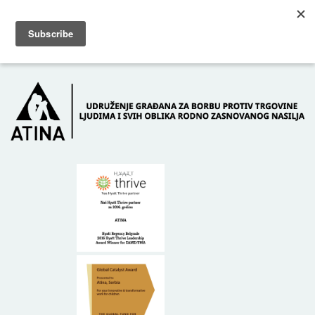
Skip to main content
Dežurni telefon: +381 61 63 84 071
POČETNA
O NAMA
DONATORI
KONTAKT