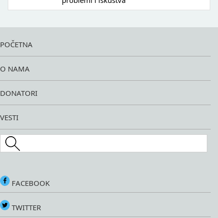
problemi i iskustva
POČETNA
O NAMA
DONATORI
VESTI
Search this site
FACEBOOK
TWITTER