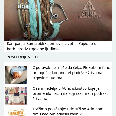
Kampanja `Sama oblikujem svoj život` – Zajedno u
borbi protiv trgovine ljudima
POSLEDNJE VESTI
Oporavak ne može da čeka: Fleksibilni fond
omogućio kontinuitet podrške žrtvama
trgovine ljudima
Osam nedelja u Atini: iskustvo koje je
promenilo način na koji razumem podršku
žrtvama
Tražimo pojačanje: Pridruži se Atininom
timu kao omladinski radnik