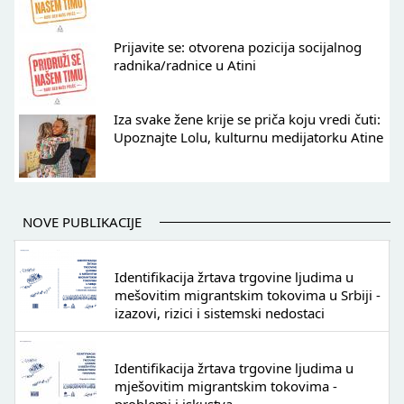
Prijavite se: otvorena pozicija socijalnog
radnika/radnice u Atini
Iza svake žene krije se priča koju vredi čuti:
Upoznajte Lolu, kulturnu medijatorku Atine
NOVE PUBLIKACIJE
Identifikacija žrtava trgovine ljudima u
mešovitim migrantskim tokovima u Srbiji -
izazovi, rizici i sistemski nedostaci
Identifikacija žrtava trgovine ljudima u
mješovitim migrantskim tokovima -