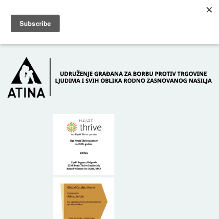
Skip to main content
Dežurni telefon: +381 61 63 84 071
POČETNA
O NAMA
DONATORI
KONTAKT