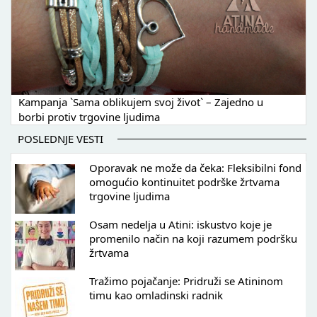
Kampanja `Sama oblikujem svoj život` – Zajedno u
borbi protiv trgovine ljudima
POSLEDNJE VESTI
Oporavak ne može da čeka: Fleksibilni fond
omogućio kontinuitet podrške žrtvama
trgovine ljudima
Osam nedelja u Atini: iskustvo koje je
promenilo način na koji razumem podršku
žrtvama
Tražimo pojačanje: Pridruži se Atininom
timu kao omladinski radnik