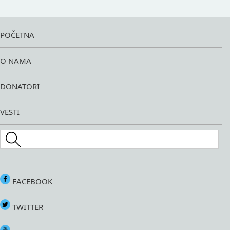
POČETNA
O NAMA
DONATORI
VESTI
Search this site
FACEBOOK
TWITTER