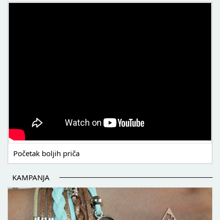
POČETAK BOLJIH PRIČA
Početak boljih priča
KAMPANJA