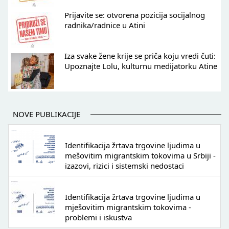
Prijavite se: otvorena pozicija socijalnog
radnika/radnice u Atini
Iza svake žene krije se priča koju vredi čuti:
Upoznajte Lolu, kulturnu medijatorku Atine
NOVE PUBLIKACIJE
Identifikacija žrtava trgovine ljudima u
mešovitim migrantskim tokovima u Srbiji -
izazovi, rizici i sistemski nedostaci
Identifikacija žrtava trgovine ljudima u
mješovitim migrantskim tokovima -
problemi i iskustva