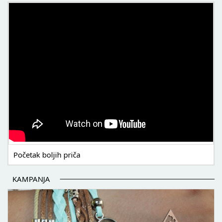
POČETAK BOLJIH PRIČA
Početak boljih priča
KAMPANJA