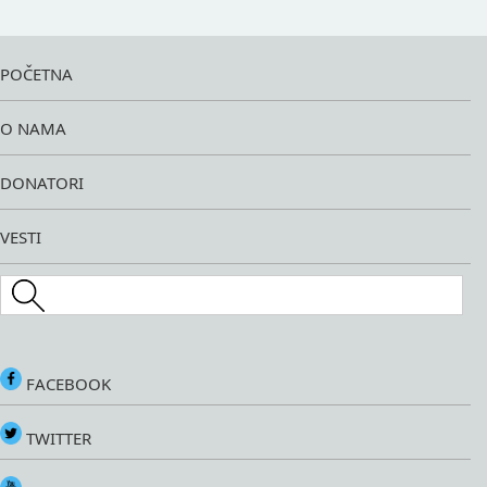
POČETNA
O NAMA
DONATORI
VESTI
Search this site
FACEBOOK
TWITTER