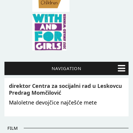
NAVIGATION
direktor Centra za socijalni rad u Leskovcu
Predrag Momčilović
Maloletne devojčice najčešće mete
FILM