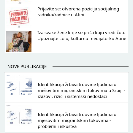
Prijavite se: otvorena pozicija socijalnog
radnika/radnice u Atini
Iza svake žene krije se priča koju vredi čuti:
Upoznajte Lolu, kulturnu medijatorku Atine
NOVE PUBLIKACIJE
Identifikacija žrtava trgovine ljudima u
mešovitim migrantskim tokovima u Srbiji -
izazovi, rizici i sistemski nedostaci
Identifikacija žrtava trgovine ljudima u
mješovitim migrantskim tokovima -
problemi i iskustva