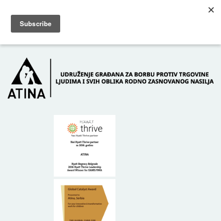
Skip to main content
Dežurni telefon: +381 61 63 84 071
POČETNA
O NAMA
DONATORI
KONTAKT