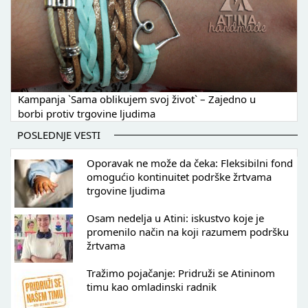
Kampanja `Sama oblikujem svoj život` – Zajedno u
borbi protiv trgovine ljudima
POSLEDNJE VESTI
Oporavak ne može da čeka: Fleksibilni fond
omogućio kontinuitet podrške žrtvama
trgovine ljudima
Osam nedelja u Atini: iskustvo koje je
promenilo način na koji razumem podršku
žrtvama
Tražimo pojačanje: Pridruži se Atininom
timu kao omladinski radnik