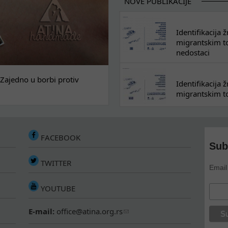
NOVE PUBLIKACIJE
Identifikacija
migrantskim tok
nedostaci
Zajedno u borbi protiv
Identifikacija
migrantskim to
FACEBOOK
Sub
TWITTER
Email
YOUTUBE
E-mail:
office@atina.org.rs