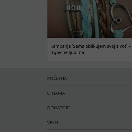
Kampanja `Sama oblikujem svoj život` – 
trgovine ljudima
POČETNA
O NAMA
DONATORI
VESTI