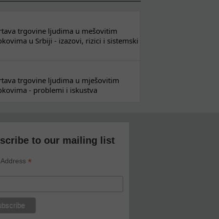
 žrtava trgovine ljudima u mešovitim
ovima u Srbiji - izazovi, rizici i sistemski
 žrtava trgovine ljudima u mješovitim
kovima - problemi i iskustva
scribe to our mailing list
*
 Address