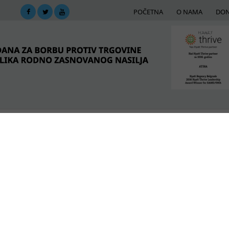
POČETNA
O NAMA
DON
DIMA
MREŽA PODRŠKE
E-BIBLIOTEKA
ME
 Ropstvo je ekstrem slobode tržišta
POSLEDNJE VESTI