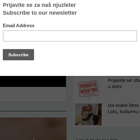
Oporavak ne mo
kontinuitet po
Osam nedelja u
na koji razum
Tražimo pojača
omladinski rad
Prijavite se: o
u Atini
Iza svake žene 
Lolu, kulturnu