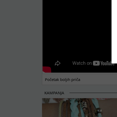
POČETAK BOLJIH PRIČA
Početak boljih priča
KAMPANJA