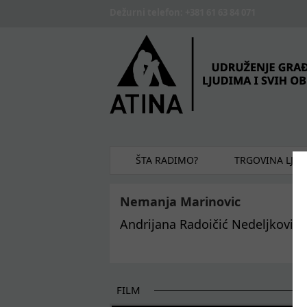
Skip to main content
Dežurni telefon: +381 61 63 84 071
ŠTA RADIMO?
TRGOVINA LJU
Nemanja Marinovic
Andrijana Radoičić Nedeljković:
FILM