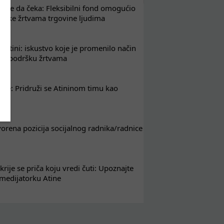
že da čeka: Fleksibilni fond omogućio
drške žrtvama trgovine ljudima
 Atini: iskustvo koje je promenilo način
em podršku žrtvama
nje: Pridruži se Atininom timu kao
nik
tvorena pozicija socijalnog radnika/radnice
krije se priča koju vredi čuti: Upoznajte
 medijatorku Atine