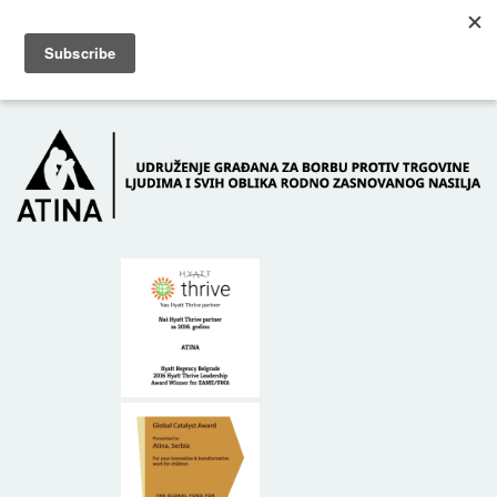
Skip to main content
Dežurni telefon: +381 61 63 84 071
POČETNA
O NAMA
DONATORI
KONTAKT