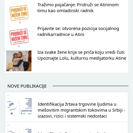
Tražimo pojačanje: Pridruži se Atininom
timu kao omladinski radnik
Prijavite se: otvorena pozicija socijalnog
radnika/radnice u Atini
Iza svake žene krije se priča koju vredi čuti:
Upoznajte Lolu, kulturnu medijatorku Atine
NOVE PUBLIKACIJE
Identifikacija žrtava trgovine ljudima u
mešovitim migrantskim tokovima u Srbiji -
izazovi, rizici i sistemski nedostaci