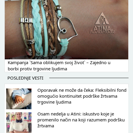
Kampanja `Sama oblikujem svoj život` – Zajedno u
borbi protiv trgovine ljudima
POSLEDNJE VESTI
Oporavak ne može da čeka: Fleksibilni fond
omogućio kontinuitet podrške žrtvama
trgovine ljudima
Osam nedelja u Atini: iskustvo koje je
promenilo način na koji razumem podršku
žrtvama