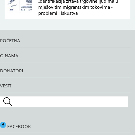
Identifikacija žrtava trgovine ljudima u
mješovitim migrantskim tokovima -
problemi i iskustva
POČETNA
O NAMA
DONATORI
VESTI
Search this site
FACEBOOK