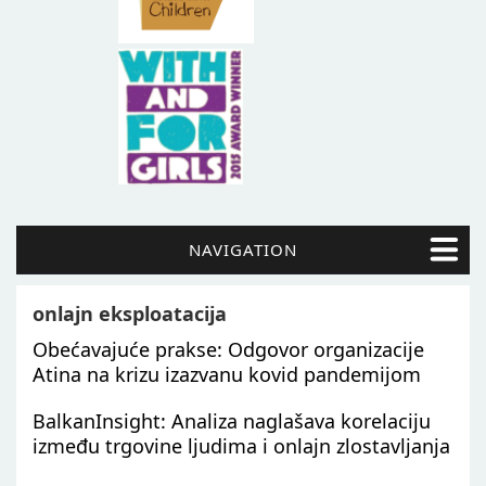
NAVIGATION
onlajn eksploatacija
Obećavajuće prakse: Odgovor organizacije
Atina na krizu izazvanu kovid pandemijom
BalkanInsight: Analiza naglašava korelaciju
između trgovine ljudima i onlajn zlostavljanja