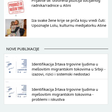
Prijavite se: otvorena pozicija socijalnog
radnika/radnice u Atini
Iza svake žene krije se priča koju vredi čuti:
Upoznajte Lolu, kulturnu medijatorku Atine
NOVE PUBLIKACIJE
Identifikacija žrtava trgovine ljudima u
mešovitim migrantskim tokovima u Srbiji -
izazovi, rizici i sistemski nedostaci
Identifikacija žrtava trgovine ljudima u
mješovitim migrantskim tokovima -
problemi i iskustva