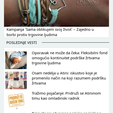
Kampanja `Sama oblikujem svoj život` – Zajedno u
borbi protiv trgovine ljudima
POSLEDNJE VESTI
Oporavak ne može da čeka: Fleksibilni fond
omogućio kontinuitet podrške žrtvama
trgovine ljudima
Osam nedelja u Atini: iskustvo koje je
promenilo način na koji razumem podršku
žrtvama
Tražimo pojačanje: Pridruži se Atininom
timu kao omladinski radnik