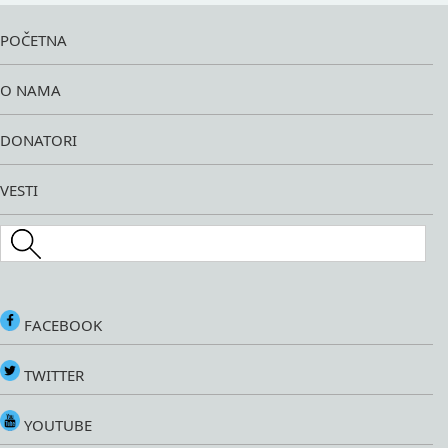
POČETNA
O NAMA
DONATORI
VESTI
Search this site
FACEBOOK
TWITTER
YOUTUBE