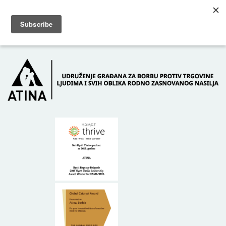
Skip to main content
Dežurni telefon: +381 61 63 84 071
POČETNA
O NAMA
DONATORI
KONTAKT