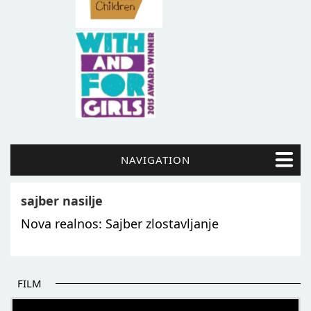
NAVIGATION
sajber nasilje
Nova realnos: Sajber zlostavljanje
FILM
POČETAK BOLJIH PRIČA