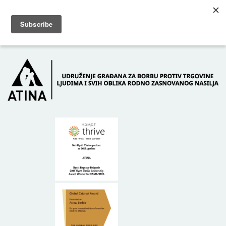
Skip to main content
Dežurni telefon: +381 61 63 84 071
POČETNA
O NAMA
DONATORI
KONTAKT