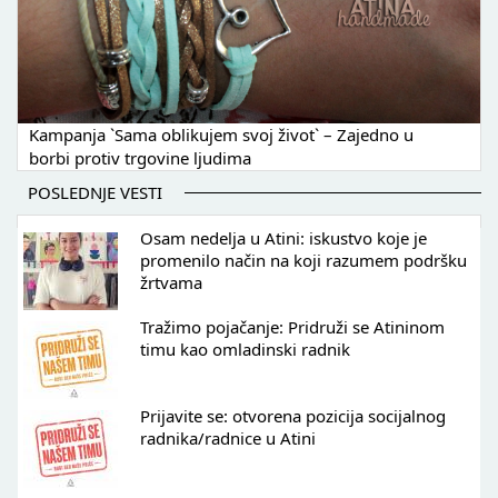
Kampanja `Sama oblikujem svoj život` – Zajedno u
borbi protiv trgovine ljudima
POSLEDNJE VESTI
Osam nedelja u Atini: iskustvo koje je
promenilo način na koji razumem podršku
žrtvama
Tražimo pojačanje: Pridruži se Atininom
timu kao omladinski radnik
Prijavite se: otvorena pozicija socijalnog
radnika/radnice u Atini