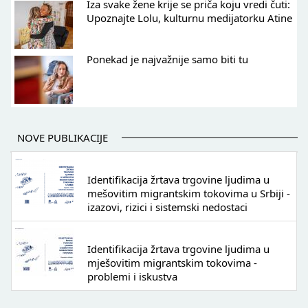
Iza svake žene krije se priča koju vredi čuti:
Upoznajte Lolu, kulturnu medijatorku Atine
Ponekad je najvažnije samo biti tu
NOVE PUBLIKACIJE
Identifikacija žrtava trgovine ljudima u
mešovitim migrantskim tokovima u Srbiji -
izazovi, rizici i sistemski nedostaci
Identifikacija žrtava trgovine ljudima u
mješovitim migrantskim tokovima -
problemi i iskustva