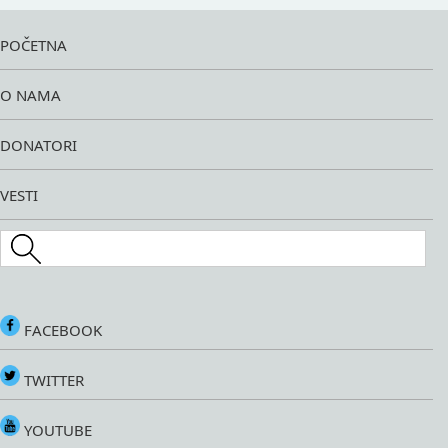
POČETNA
O NAMA
DONATORI
VESTI
Search this site
FACEBOOK
TWITTER
YOUTUBE