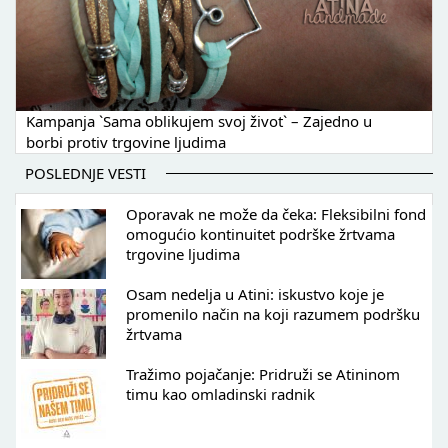
Kampanja `Sama oblikujem svoj život` – Zajedno u
borbi protiv trgovine ljudima
POSLEDNJE VESTI
Oporavak ne može da čeka: Fleksibilni fond
omogućio kontinuitet podrške žrtvama
trgovine ljudima
Osam nedelja u Atini: iskustvo koje je
promenilo način na koji razumem podršku
žrtvama
Tražimo pojačanje: Pridruži se Atininom
timu kao omladinski radnik