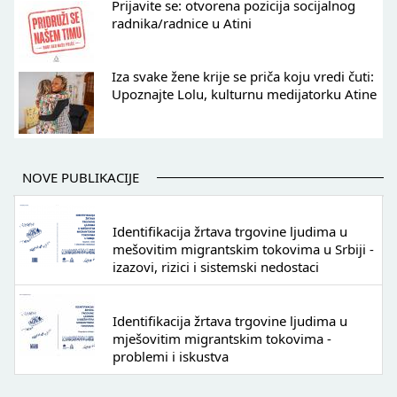
Prijavite se: otvorena pozicija socijalnog
radnika/radnice u Atini
Iza svake žene krije se priča koju vredi čuti:
Upoznajte Lolu, kulturnu medijatorku Atine
NOVE PUBLIKACIJE
Identifikacija žrtava trgovine ljudima u
mešovitim migrantskim tokovima u Srbiji -
izazovi, rizici i sistemski nedostaci
Identifikacija žrtava trgovine ljudima u
mješovitim migrantskim tokovima -
problemi i iskustva