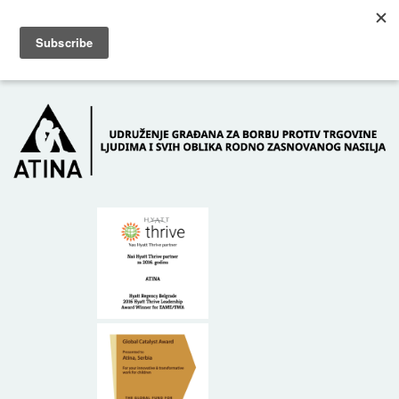
Skip to main content
Dežurni telefon: +381 61 63 84 071
POČETNA
O NAMA
DONATORI
KONTAKT