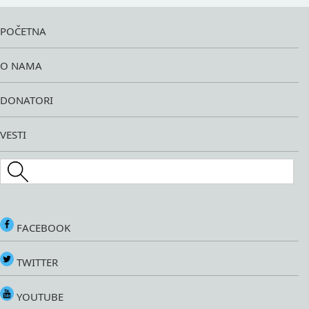
POČETNA
O NAMA
DONATORI
VESTI
Search this site
FACEBOOK
TWITTER
YOUTUBE