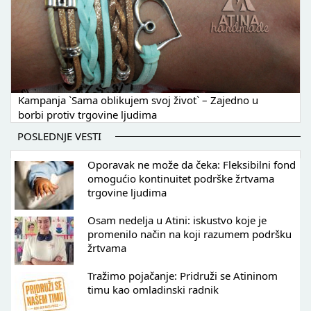
Kampanja `Sama oblikujem svoj život` – Zajedno u
borbi protiv trgovine ljudima
POSLEDNJE VESTI
Oporavak ne može da čeka: Fleksibilni fond
omogućio kontinuitet podrške žrtvama
trgovine ljudima
Osam nedelja u Atini: iskustvo koje je
promenilo način na koji razumem podršku
žrtvama
Tražimo pojačanje: Pridruži se Atininom
timu kao omladinski radnik