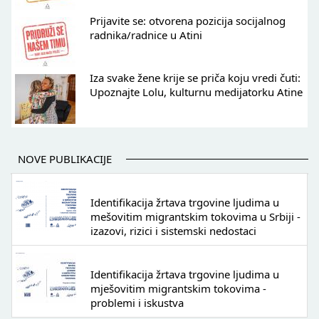
Prijavite se: otvorena pozicija socijalnog
radnika/radnice u Atini
Iza svake žene krije se priča koju vredi čuti:
Upoznajte Lolu, kulturnu medijatorku Atine
NOVE PUBLIKACIJE
Identifikacija žrtava trgovine ljudima u
mešovitim migrantskim tokovima u Srbiji -
izazovi, rizici i sistemski nedostaci
Identifikacija žrtava trgovine ljudima u
mješovitim migrantskim tokovima -
problemi i iskustva