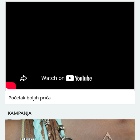
POČETAK BOLJIH PRIČA
Početak boljih priča
KAMPANJA