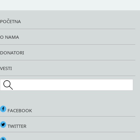
POČETNA
O NAMA
DONATORI
VESTI
Search this site
FACEBOOK
TWITTER