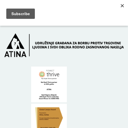
Skip to main content
Dežurni telefon: +381 61 63 84 071
POČETNA
O NAMA
DONATORI
KONTAKT