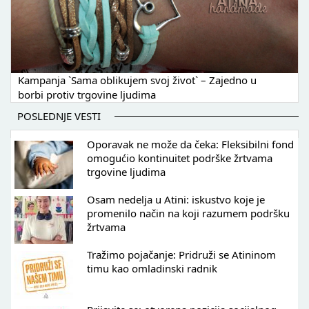
Kampanja `Sama oblikujem svoj život` – Zajedno u
borbi protiv trgovine ljudima
POSLEDNJE VESTI
Oporavak ne može da čeka: Fleksibilni fond
omogućio kontinuitet podrške žrtvama
trgovine ljudima
Osam nedelja u Atini: iskustvo koje je
promenilo način na koji razumem podršku
žrtvama
Tražimo pojačanje: Pridruži se Atininom
timu kao omladinski radnik