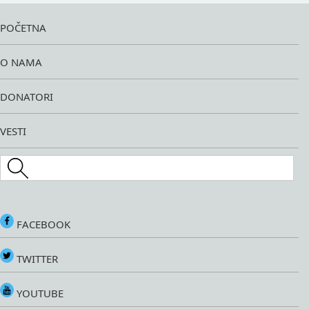
POČETNA
O NAMA
DONATORI
VESTI
Search this site
FACEBOOK
TWITTER
YOUTUBE