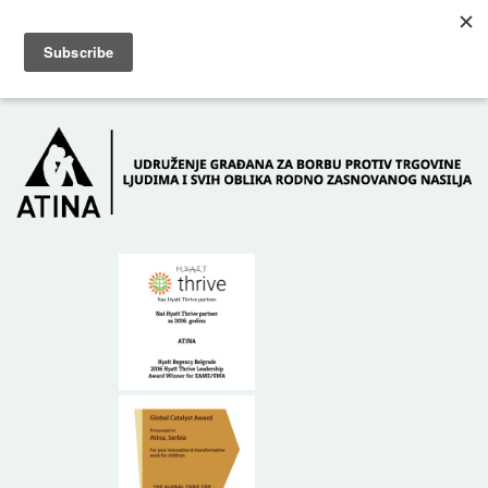
Skip to main content
Dežurni telefon: +381 61 63 84 071
POČETNA
O NAMA
DONATORI
KONTAKT