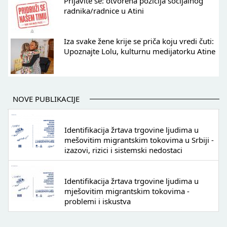
Prijavite se: otvorena pozicija socijalnog
radnika/radnice u Atini
Iza svake žene krije se priča koju vredi čuti:
Upoznajte Lolu, kulturnu medijatorku Atine
NOVE PUBLIKACIJE
Identifikacija žrtava trgovine ljudima u
mešovitim migrantskim tokovima u Srbiji -
izazovi, rizici i sistemski nedostaci
Identifikacija žrtava trgovine ljudima u
mješovitim migrantskim tokovima -
problemi i iskustva