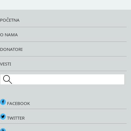
POČETNA
O NAMA
DONATORI
VESTI
Search this site
FACEBOOK
TWITTER