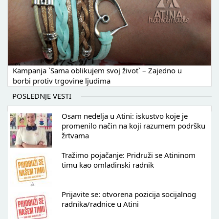
Kampanja `Sama oblikujem svoj život` – Zajedno u
borbi protiv trgovine ljudima
POSLEDNJE VESTI
Osam nedelja u Atini: iskustvo koje je
promenilo način na koji razumem podršku
žrtvama
Tražimo pojačanje: Pridruži se Atininom
timu kao omladinski radnik
Prijavite se: otvorena pozicija socijalnog
radnika/radnice u Atini