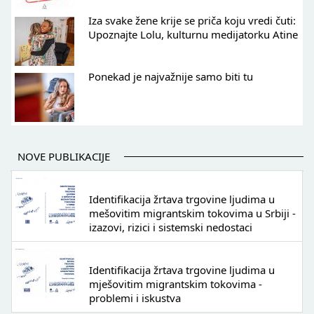
Iza svake žene krije se priča koju vredi čuti:
Upoznajte Lolu, kulturnu medijatorku Atine
Ponekad je najvažnije samo biti tu
NOVE PUBLIKACIJE
Identifikacija žrtava trgovine ljudima u
mešovitim migrantskim tokovima u Srbiji -
izazovi, rizici i sistemski nedostaci
Identifikacija žrtava trgovine ljudima u
mješovitim migrantskim tokovima -
problemi i iskustva