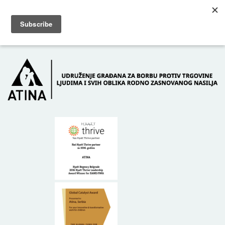
Skip to main content
Dežurni telefon: +381 61 63 84 071
POČETNA
O NAMA
DONATORI
KONTAKT