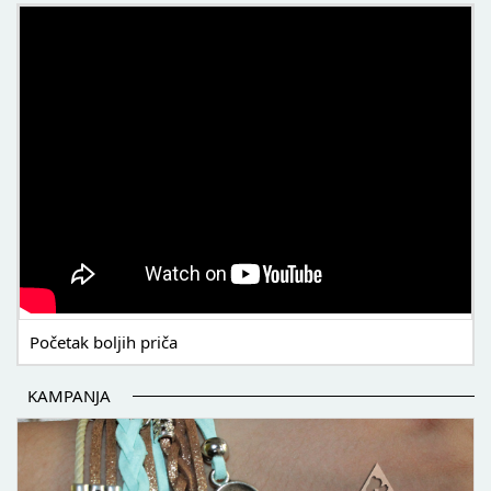
POČETAK BOLJIH PRIČA
Početak boljih priča
KAMPANJA