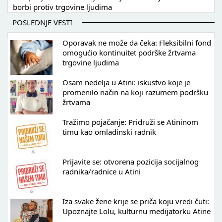
borbi protiv trgovine ljudima
POSLEDNJE VESTI
Oporavak ne može da čeka: Fleksibilni fond
omogućio kontinuitet podrške žrtvama
trgovine ljudima
Osam nedelja u Atini: iskustvo koje je
promenilo način na koji razumem podršku
žrtvama
Tražimo pojačanje: Pridruži se Atininom
timu kao omladinski radnik
Prijavite se: otvorena pozicija socijalnog
radnika/radnice u Atini
Iza svake žene krije se priča koju vredi čuti:
Upoznajte Lolu, kulturnu medijatorku Atine