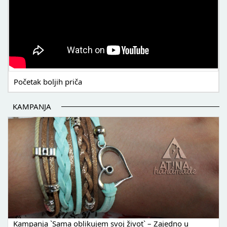
Početak boljih priča
KAMPANJA
Kampanja `Sama oblikujem svoj život` – Zajedno u