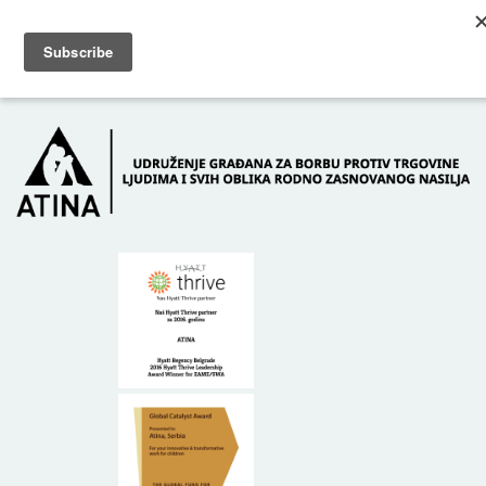
Skip to main content
Dežurni telefon: +381 61 63 84 071
POČETNA
O NAMA
DONATORI
KONTAKT