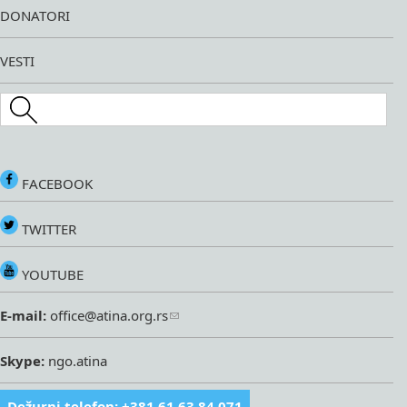
DONATORI
VESTI
Search this site
FACEBOOK
TWITTER
YOUTUBE
E-mail:
office@atina.org.rs
Skype:
ngo.atina
Dežurni telefon: +381 61 63 84 071