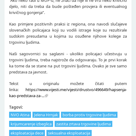
“Ako neko radi u MUP-u, ne znači da nije ili ne vrši neko krivično
djelo, niti da treba da bude pošteđen provjera ili eventualnog
krivičnog gonjenja”.
Kao primjere pozitivnih praksi iz regiona, ona navodi slučajeve
slovenačkih policajaca koji su vodili istrage koje su rezultirale
sudskim presudama u kojima su osuđene njihove kolege za
trgovinu ljudima.
Naši sagovornici su saglasni - ukoliko policajaci učestvuju u
trgovini ljudima, treba najstrože da odgovaraju. To je prvi korak
ka tome da se stane na put trgovini ljudima. Ovako je sve samo
predstava za javnost.
Tekst u originalu možete čitati putem
linka:
https://www.vijesti.me/vijesti/drustvo/496649/hapsenja-
kao-predstava-za-...
Tagovi:
NVO Atina
Jelena Hrnjak
borba protiv trgovine ljudima
krijumcarenje izbeglica
zastita zrtava trgovine ljudima
eksploatacija dece
seksualna eksploatacija