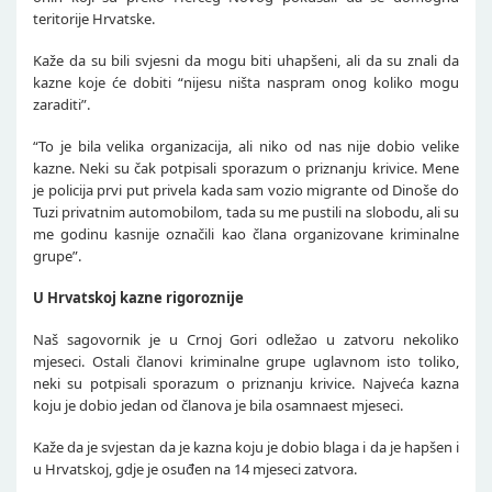
teritorije Hrvatske.
Kaže da su bili svjesni da mogu biti uhapšeni, ali da su znali da
kazne koje će dobiti “nijesu ništa naspram onog koliko mogu
zaraditi”.
“To je bila velika organizacija, ali niko od nas nije dobio velike
kazne. Neki su čak potpisali sporazum o priznanju krivice. Mene
je policija prvi put privela kada sam vozio migrante od Dinoše do
Tuzi privatnim automobilom, tada su me pustili na slobodu, ali su
me godinu kasnije označili kao člana organizovane kriminalne
grupe”.
U Hrvatskoj kazne rigoroznije
Naš sagovornik je u Crnoj Gori odležao u zatvoru nekoliko
mjeseci. Ostali članovi kriminalne grupe uglavnom isto toliko,
neki su potpisali sporazum o priznanju krivice. Najveća kazna
koju je dobio jedan od članova je bila osamnaest mjeseci.
Kaže da je svjestan da je kazna koju je dobio blaga i da je hapšen i
u Hrvatskoj, gdje je osuđen na 14 mjeseci zatvora.