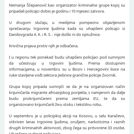
Nemanja Ščepanović kao organizator kriminalne grupe kojoj su
pripadali policajci dobio je godinu i 10 mjeseci zatvora.
U drugom slučaju, u medijima pompezno objavljenom
sprečavanju trgovine ljudima kada su uhapšeni policajci iz
Danilovgrada A. K. i R. S. - nije došlo ni do optužnice.
Krivična prijava protiv njih je odbačena.
I u regionu tek ponekad budu uhapšeni policijaci pod sumnjom
da učestvuju u trgovini ljudima. Prema dostupnim
informacijama, u novembru su u Bosni i Hercegovini lisice na
ruke stavljene vođi sektora Jedinice granične policije Zvornik.
Grupa kojoj pripada sumnjiči se da je na organizovan način
krijumčarila migrante afroazijskog porijekla, s namjerom da dalje
budu prokrijumčareni prema zemljama EU, te da su
organizovano krijumčarili živu stoku i tekstilnu robu.
U septembru je u policijskoj akciji na Kosovu, u selu Karačevo,
otkriven lanac trgovine ljudima, oružjem, narkoticima i raznih
drugih kriminalnih aktivnosti, zbog čega su pritvorene 33 osobe.
Uhapšeno je deset policajaca.