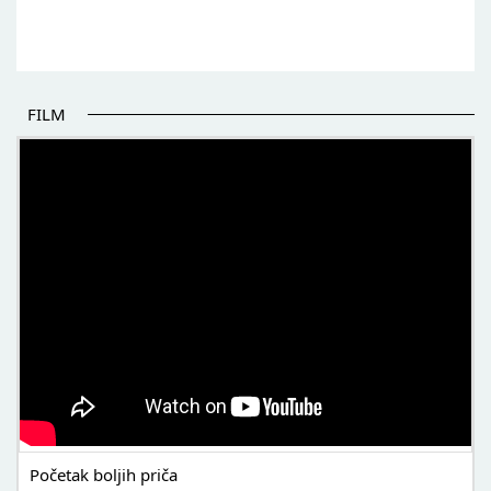
FILM
POČETAK BOLJIH PRIČA
Početak boljih priča