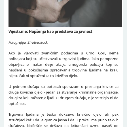
Vijesti.me: Hapšenja kao predstava za javnost
Fotografija: Shutterstock
Ako je vjerovati zvaničnim podacima u Crnoj Gori, nema
policajaca koji su učestvovali u trgovini ljudima. Iako pompezno
objavljivane makar dvije akcije, crnogorski policajci koji su
hapšeni u pokušajima sprečavanja trgovine ljudima na kraju
nijesu čak ni optuženi za to krivično djelo.
U jednom slučaju su potpisali sporazum o priznanju krivice za
druga krivična djelo - jedan za stvaranje kriminalne organizacije,
drugi za krijumčarenje ljudi. U drugom slučaju, nije se stiglo ni do
optužnice.
Trgovina ljudima je teško dokazivo krivično djelo, ali ipak
stručnjaci kažu da je granica jasna i da u praksi ima puno takvih
slučajeva. Najčešće se dešava da krijumčari uzmu pasoš od