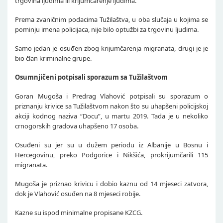
trgovina ljudima ili krijumčarenje ljudima.
Prema zvaničnim podacima Tužilaštva, u oba slučaja u kojima se
pominju imena policijaca, nije bilo optužbi za trgovinu ljudima.
Samo jedan je osuđen zbog krijumčarenja migranata, drugi je je
bio član kriminalne grupe.
Osumnjičeni potpisali sporazum sa Tužilaštvom
Goran Mugoša i Predrag Vlahović potpisali su sporazum o
priznanju krivice sa Tužilaštvom nakon što su uhapšeni policijskoj
akciji kodnog naziva “Docu”, u martu 2019. Tada je u nekoliko
crnogorskih gradova uhapšeno 17 osoba.
Osuđeni su jer su u dužem periodu iz Albanije u Bosnu i
Hercegovinu, preko Podgorice i Nikšića, prokrijumčarili 115
migranata.
Mugoša je priznao krivicu i dobio kaznu od 14 mjeseci zatvora,
dok je Vlahović osuđen na 8 mjeseci robije.
Kazne su ispod minimalne propisane KZCG.