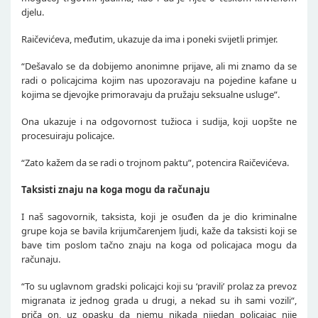
djelu.
Raičevićeva, međutim, ukazuje da ima i poneki svijetli primjer.
“Dešavalo se da dobijemo anonimne prijave, ali mi znamo da se
radi o policajcima kojim nas upozoravaju na pojedine kafane u
kojima se djevojke primoravaju da pružaju seksualne usluge”.
Ona ukazuje i na odgovornost tužioca i sudija, koji uopšte ne
procesuiraju policajce.
“Zato kažem da se radi o trojnom paktu”, potencira Raičevićeva.
Taksisti znaju na koga mogu da računaju
I naš sagovornik, taksista, koji je osuđen da je dio kriminalne
grupe koja se bavila krijumčarenjem ljudi, kaže da taksisti koji se
bave tim poslom tačno znaju na koga od policajaca mogu da
računaju.
“To su uglavnom gradski policajci koji su ‘pravili’ prolaz za prevoz
migranata iz jednog grada u drugi, a nekad su ih sami vozili“,
priča on, uz opasku da njemu nikada nijedan policajac nije