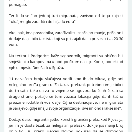
pomagao.
Tvrdi da se “po jednoj turi migranata, zavisno od toga koja si
‘ruka’, moglo zaraditi i do hiljadu eura”.
Ako, pak, ima posrednika, zarađivali su značajno manje, priča on i
dodaje da je bilo taksista koji su pristajali da ih prevezu i za 20-30
eura.
Na teritoriji Podgorice, kaže sagovornik, migranti su obično bili
smješteni u kampovima u podgoričkom naselju Konik, poneki od
njih u mjestu Dinoša ili u Spužu.
“U najvećem broju slučajeva vozili smo ih do Vilusa, gdje oni
nelegalno pređu granicu. Za takav prelazak potrebno im je bilo i
do tri sata, tako da za to vrijeme se ugovora ko će ih čekati sa
druge strane, pošalje se tom vozaču lokacija gdje da ih tačno
preuzme i odatle ih vozi dalje. Ciljna destinacija većine migranata
je Sarajevo, gdje imaju svoje organizacije i sve im onda lakše ide“.
Dodaje da su migranti rijetko koristili granični prelaz kod Pljevalja,
jer im je dosta težak za nelegalan prelazak, dok je još manji broj
onih koji su preko Herceg Novog pokušali da se domognu