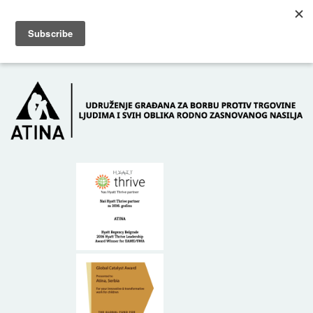
Skip to main content
Dežurni telefon: +381 61 63 84 071
POČETNA
O NAMA
DONATORI
KONTAKT