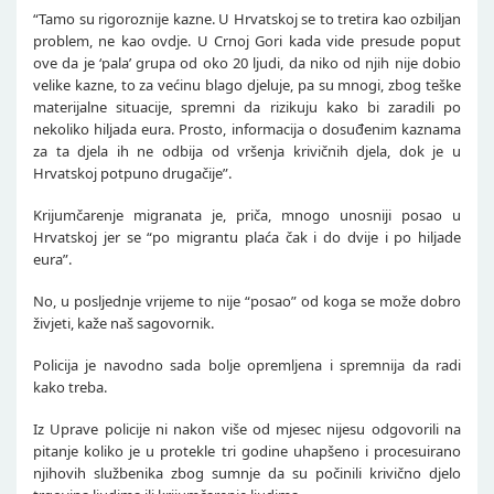
“Tamo su rigoroznije kazne. U Hrvatskoj se to tretira kao ozbiljan
problem, ne kao ovdje. U Crnoj Gori kada vide presude poput
ove da je ‘pala’ grupa od oko 20 ljudi, da niko od njih nije dobio
velike kazne, to za većinu blago djeluje, pa su mnogi, zbog teške
materijalne situacije, spremni da rizikuju kako bi zaradili po
nekoliko hiljada eura. Prosto, informacija o dosuđenim kaznama
za ta djela ih ne odbija od vršenja krivičnih djela, dok je u
Hrvatskoj potpuno drugačije”.
Krijumčarenje migranata je, priča, mnogo unosniji posao u
Hrvatskoj jer se “po migrantu plaća čak i do dvije i po hiljade
eura”.
No, u posljednje vrijeme to nije “posao” od koga se može dobro
živjeti, kaže naš sagovornik.
Policija je navodno sada bolje opremljena i spremnija da radi
kako treba.
Iz Uprave policije ni nakon više od mjesec nijesu odgovorili na
pitanje koliko je u protekle tri godine uhapšeno i procesuirano
njihovih službenika zbog sumnje da su počinili krivično djelo