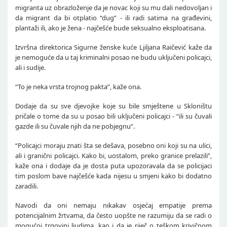
migranta uz obrazloženje da je novac koji su mu dali nedovoljan i
da migrant da bi otplatio “dug” - ili radi satima na građevini,
plantaži ili, ako je žena - najčešće bude seksualno eksploatisana.
Izvršna direktorica Sigurne ženske kuće Ljiljana Raičević kaže da
je nemoguće da u taj kriminalni posao ne budu uključeni policajci,
ali i sudije.
“To je neka vrsta trojnog pakta”, kaže ona.
Dodaje da su sve djevojke koje su bile smještene u Skloništu
pričale o tome da su u posao bili uključeni policajci - “ili su čuvali
gazde ili su čuvale njih da ne pobjegnu”.
“Policajci moraju znati šta se dešava, posebno oni koji su na ulici,
ali i granični policajci. Kako bi, uostalom, preko granice prelazili”,
kaže ona i dodaje da je dosta puta upozoravala da se policijaci
tim poslom bave najčešće kada nijesu u smjeni kako bi dodatno
zaradili.
Navodi da oni nemaju nikakav osjećaj empatije prema
potencijalnim žrtvama, da često uopšte ne razumiju da se radi o
mogućoj trgovini ljudima, kao i da je riječ o teškom krivičnom