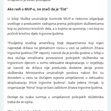
Ako radi u MUP-u, ne znači da je “čist”
U Srbiji Služba unutrašnje kontrole MUP-a redovno objavljuje
izveštaje o preduzetim radnjama prema policijskim službenicama
koji su počinioci krivičnih dela, a u kojima se spominju i oni koji su
počinili krivično djelo trgovine ljudima.
“Posljednji izveštaj američkog Stejt departmenta koji mjeri
napredak država na globalnom nivou u vezi sa zaštitom žrtava
trgovine ljudima (TIP report), navodi da je prošle godine u Srbiji u
dva slučaja istraživana povezanost policijskih službenika sa
trgovinom djecom u svrhu seksualne eksploatacije. U izvještaju
se navodi da država nije preduzela dodatne akcije protiv
službenika Ministarstva unutrašnjih poslova nakon što su
dovedeni u vezu sa slučajem svjesne umiješanosti u seksualnu
eksploataciju žrtve trgovine ljudima”, kaže Jelena Hrnjak, iz
organizacije “Atina” koja se bavi zaštitom žrtava trgovine ljudima.
Dodaje da svaka sumnja u umiješanost policijskih služebnika
treba da se ispita.