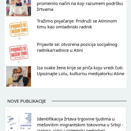
promenilo način na koji razumem podršku
žrtvama
Tražimo pojačanje: Pridruži se Atininom
timu kao omladinski radnik
Prijavite se: otvorena pozicija socijalnog
radnika/radnice u Atini
Iza svake žene krije se priča koju vredi čuti:
Upoznajte Lolu, kulturnu medijatorku Atine
NOVE PUBLIKACIJE
Identifikacija žrtava trgovine ljudima u
mešovitim migrantskim tokovima u Srbiji -
izazovi, rizici i sistemski nedostaci