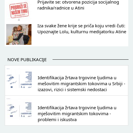
Prijavite se: otvorena pozicija socijalnog
radnika/radnice u Atini
Iza svake žene krije se priča koju vredi čuti:
Upoznajte Lolu, kulturnu medijatorku Atine
NOVE PUBLIKACIJE
Identifikacija žrtava trgovine ljudima u
mešovitim migrantskim tokovima u Srbiji -
izazovi, rizici i sistemski nedostaci
Identifikacija žrtava trgovine ljudima u
mješovitim migrantskim tokovima -
problemi i iskustva