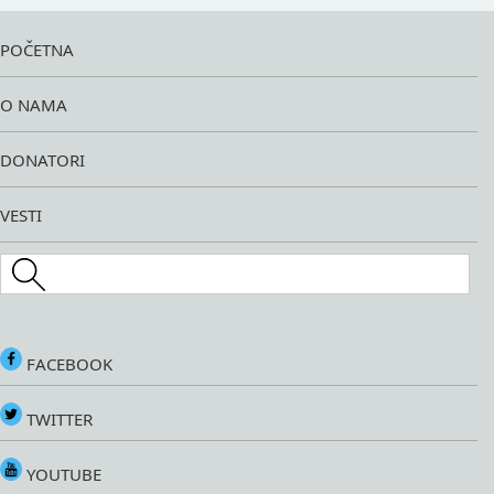
POČETNA
O NAMA
DONATORI
VESTI
Search this site
FACEBOOK
TWITTER
YOUTUBE