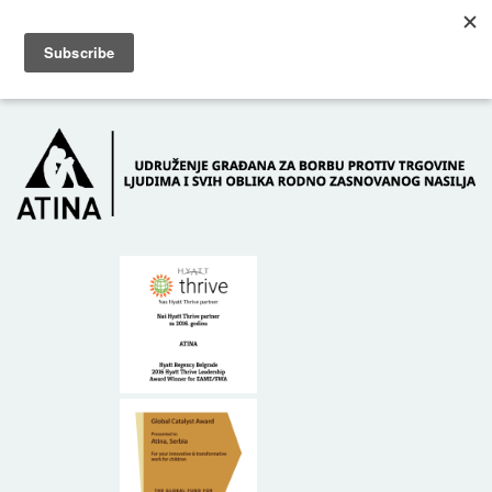
Skip to main content
Dežurni telefon: +381 61 63 84 071
POČETNA
O NAMA
DONATORI
KONTAKT