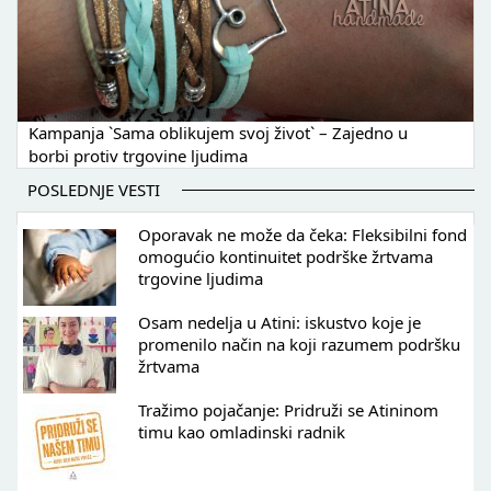
Kampanja `Sama oblikujem svoj život` – Zajedno u
borbi protiv trgovine ljudima
POSLEDNJE VESTI
Oporavak ne može da čeka: Fleksibilni fond
omogućio kontinuitet podrške žrtvama
trgovine ljudima
Osam nedelja u Atini: iskustvo koje je
promenilo način na koji razumem podršku
žrtvama
Tražimo pojačanje: Pridruži se Atininom
timu kao omladinski radnik