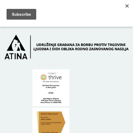
Skip to main content
Dežurni telefon: +381 61 63 84 071
POČETNA
O NAMA
DONATORI
KONTAKT