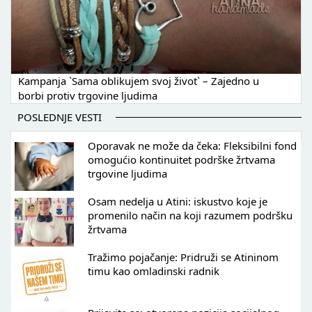
Kampanja `Sama oblikujem svoj život` – Zajedno u
borbi protiv trgovine ljudima
POSLEDNJE VESTI
Oporavak ne može da čeka: Fleksibilni fond
omogućio kontinuitet podrške žrtvama
trgovine ljudima
Osam nedelja u Atini: iskustvo koje je
promenilo način na koji razumem podršku
žrtvama
Tražimo pojačanje: Pridruži se Atininom
timu kao omladinski radnik