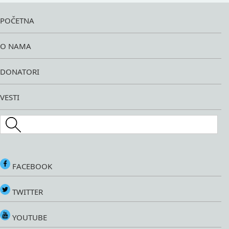
POČETNA
O NAMA
DONATORI
VESTI
Search this site
FACEBOOK
TWITTER
YOUTUBE