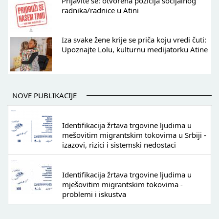
Prijavite se: otvorena pozicija socijalnog
radnika/radnice u Atini
Iza svake žene krije se priča koju vredi čuti:
Upoznajte Lolu, kulturnu medijatorku Atine
NOVE PUBLIKACIJE
Identifikacija žrtava trgovine ljudima u
mešovitim migrantskim tokovima u Srbiji -
izazovi, rizici i sistemski nedostaci
Identifikacija žrtava trgovine ljudima u
mješovitim migrantskim tokovima -
problemi i iskustva