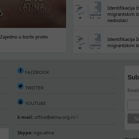
Identifikacija
migrantskim tok
nedostaci
Zajedno u borbi protiv
Identifikacija
migrantskim to
FACEBOOK
Sub
TWITTER
Email
YOUTUBE
E-mail:
office@atina.org.rs
Skype:
ngo.atina