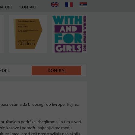
ATORI
KONTAKT
DIJI
DONIRAJ
 opasnostima da bi dosegli do Evrope i kojima
 pružanjem podrške izbeglicama, i s tim u vezi
jeće izazove i pomažu najranjivijma među
 kulturni medijatori koji predstavljaju najvažniju