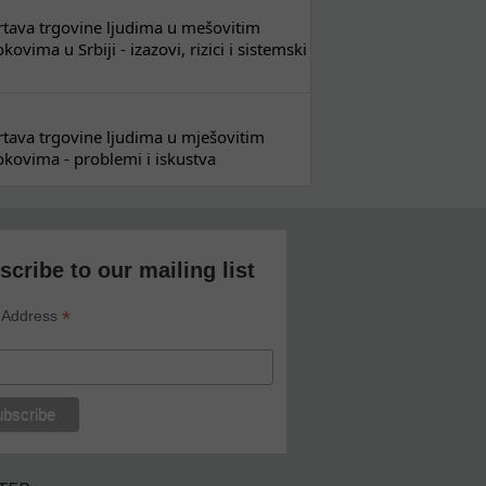
 žrtava trgovine ljudima u mešovitim
ovima u Srbiji - izazovi, rizici i sistemski
 žrtava trgovine ljudima u mješovitim
kovima - problemi i iskustva
scribe to our mailing list
*
 Address