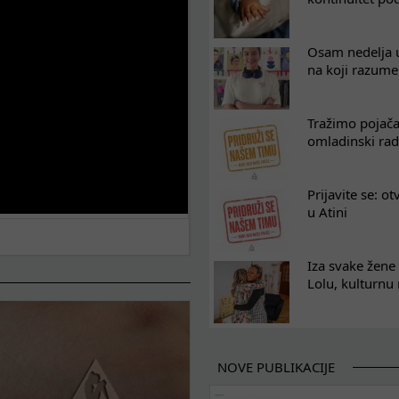
Osam nedelja u
na koji razum
Tražimo pojača
omladinski rad
Prijavite se: o
u Atini
Iza svake žene 
Lolu, kulturnu
NOVE PUBLIKACIJE