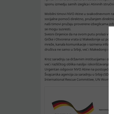
sponu izmedju samih izeglica i Atininih stručni
Mobilni timovi NVO Atine u svakodnevnom radu s
socijalne pomoći direktno, pružanjem direktnih
naši timovi pružaju proverene izbeglicama inf
se mogu susresti.
Svesni činjenice da na ovom putu prolazi vel
Grčke i Otvorena vrata iz Makedonije uz podr
mreže, kanala komunikacije i razmena informac
društva ne samo u Srbiji, već i Makedoniji i G
Kroz saradnju sa državnim institucijama i orga
već i različitog oblika nasilja i iskorišćava
Urgentan odgovor NVO Atine na postojeću izb
Švajcarska agencija za saradnju u Srbiji (SDC
International Rescue Committee, UN Women, 