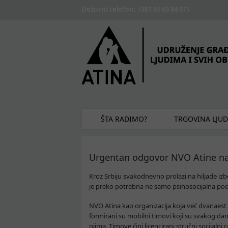
Skip to main content
Dežurni telefon: +381 61 63 84 071
ŠTA RADIMO?
TRGOVINA LJU
Urgentan odgovor NVO Atine na 
Kroz Srbiju svakodnevno prolazi na hiljade iz
je preko potrebna ne samo psihosocijalna podrš
NVO Atina kao organizacija koja već dvanaest g
formirani su mobilni timovi koji su svakog da
njima. Timove čini licencirani stručni socijalni r