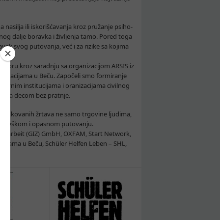
nasilja ili iskorišćavanja kroz pružanje psiho-
enog dalje boravka i življenja tamo. Pored toga
ak svog putovanja, već i za rizike sa kojima
ovoru kroz saradnju sa organizacijom ARSIS iz
nizacijama u Beču. Započeli smo formiranje
žavnim institucijama i oranizacijama civilnog
vezi sa decom bez pratnje.
entifikovanih žrtava ne samo trgovine ljudima,
svom teškom i opasnom putovanju.
menarbeit (GIZ) GmbH, OXFAM, Start Network,
acijama u Beču, Schüler Helfen Leben – SHL,