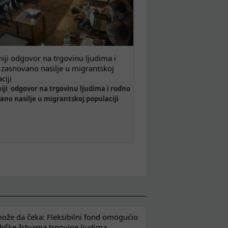
niji odgovor na trgovinu ljudima i
zasnovano nasilje u migrantskoj
ciji
niji odgovor na trgovinu ljudima i rodno
ano nasilje u migrantskoj populaciji
že da čeka: Fleksibilni fond omogućio
drške žrtvama trgovine ljudima