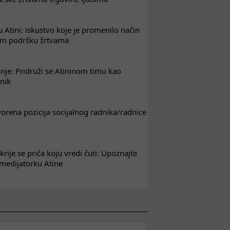
 Atini: iskustvo koje je promenilo način
em podršku žrtvama
nje: Pridruži se Atininom timu kao
nik
tvorena pozicija socijalnog radnika/radnice
krije se priča koju vredi čuti: Upoznajte
 medijatorku Atine