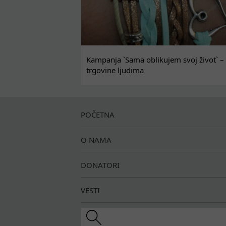
Kampanja `Sama oblikujem svoj život` – 
trgovine ljudima
POČETNA
O NAMA
DONATORI
VESTI
Search this site