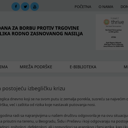
POČETNA
O NAMA
DON
DIMA
MREŽA PODRŠKE
E-BIBLIOTEKA
ME
postojeću izbegličku krizu
beglica dnevno koji se na svom putu iz zemalja porekla, susreću sa najvećim
ka, već i zaštita od rizika koje nastavak putovanja nosi.
odina radi sa najranjivijima u našem društvu odgovorila je na ovu situaciju
na prisutni na terenu, u Beogradu, Šidu i Preševu i koji odgovaraju na posto
adnici, psiholozi, defektolozi, ali i prevodioci sa arapskog i farsi jezika, kao i