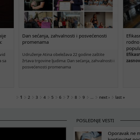
ije
Dan sećanja, zahvalnosti i posvećenosti
Efikas
a:
promenama
rodno 
popula
vid
Udruženje Atina obeležava 22 godine zaštite
Efikas
a sa
žrtava trgovine ljudima: Dan sećanja, zahvalnosti i
zasnov
posvećenosti promenama
1
2
3
4
5
6
7
8
9
…
next ›
last »
POSLEDNJE VESTI
Oporavak ne mo
kontinuitet po