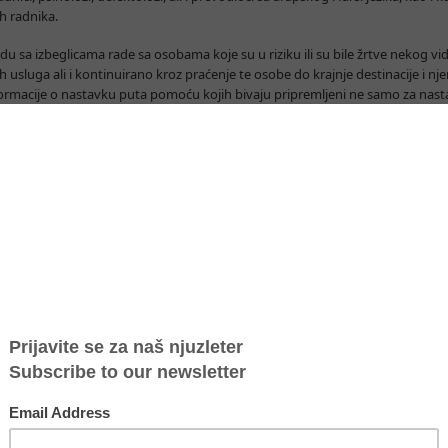
h radnika.
a izbeglicama rade sa osobama koje su u riziku ili su bile žrtve nekog vida 
 usluga ali i kontinuirano kroz praćenje te osobe do krajnje destinacije i nj
ormacije o nastavku puta pomoću kojih bivaju pripremljeni ne samo za nastav
iki broj maloletnika bez pratnje počeli smo da radimo na sveobuhvatnom odg
šku Stalne misije Republike Francuske pri UNO i drugim međunarodnim orga
ija koji treba da čine srž sveobuhvatnog sistema zaštite koji bi pomogao dr
rčkoj da efikasnije odgovore na postojeće izazove sa kojima se suočavaju u 
nizacijama civilnog društva u Srbiji i zemljama u regionu očekujemo više id
nja kako bi im pružili pravovremenu i sveobuhvatnu podršku koju nemaju na 
egličku krizu podržavaju: Deutsche Gesellschaft für Internationale Zusam
), Stalna misija Republike Francuske pri UNO i drugim međunarodnim organiz
UNFPA i Konrad Adenauer Stiftung.