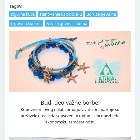
Tagovi:
sigurna kuca
stanovanje uz podrsku
udruzenje Atina
trgovina ljudima
žrtve trgovine ljudima
Budi deo važne borbe!
Kupovinom ovog nakita omogućavate onima koje su
preživele nasilje da sopstvenim radom sebi obezbede
ekonomsku samostalnost.