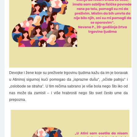
Devojke i žene koje su preživele trgovinu ljudima kažu da im je boravak
u Atininoj sigurnoj kući pomogao da „isprazne dušu“, „očiste patnju“ i
„oslobode se straha“. U tim rečima sabrano je više bola nego što iko od
nas može da zamisli – i više hrabrosti nego što svet često ume da
prepozna.