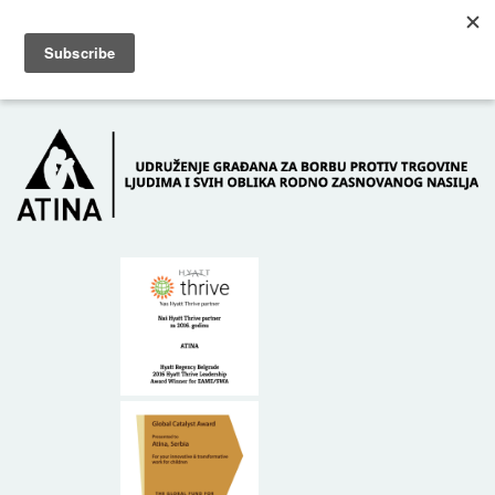
Skip to main content
Dežurni telefon: +381 61 63 84 071
POČETNA
O NAMA
DONATORI
KONTAKT