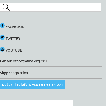
Search this site
FACEBOOK
TWITTER
YOUTUBE
E-mail:
office@atina.org.rs
Skype:
ngo.atina
Dežurni telefon: +381 61 63 84 071