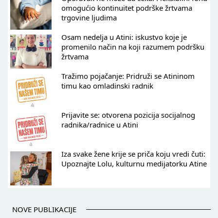
omogućio kontinuitet podrške žrtvama
trgovine ljudima
Osam nedelja u Atini: iskustvo koje je
promenilo način na koji razumem podršku
žrtvama
Tražimo pojačanje: Pridruži se Atininom
timu kao omladinski radnik
Prijavite se: otvorena pozicija socijalnog
radnika/radnice u Atini
Iza svake žene krije se priča koju vredi čuti:
Upoznajte Lolu, kulturnu medijatorku Atine
NOVE PUBLIKACIJE