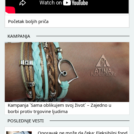
Početak boljih priča
KAMPANJA
Kampanja `Sama oblikujem svoj život` – Zajedno u
borbi protiv trgovine ljudima
POSLEDNJE VESTI
Oporavak ne može da čeka: Fleksibilni fond