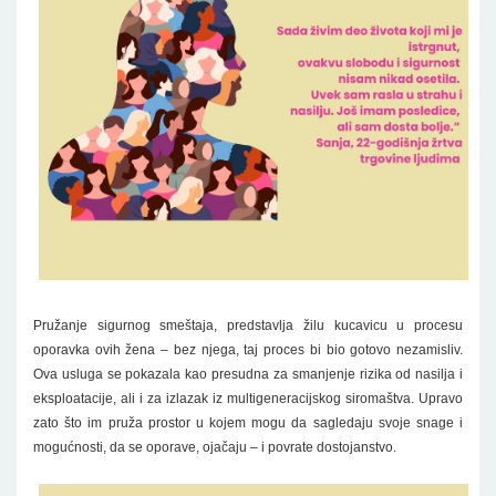
Pružanje sigurnog smeštaja, predstavlja žilu kucavicu u procesu
oporavka ovih žena – bez njega, taj proces bi bio gotovo nezamisliv.
Ova usluga se pokazala kao presudna za smanjenje rizika od nasilja i
eksploatacije, ali i za izlazak iz multigeneracijskog siromaštva. Upravo
zato što im pruža prostor u kojem mogu da sagledaju svoje snage i
mogućnosti, da se oporave, ojačaju – i povrate dostojanstvo.