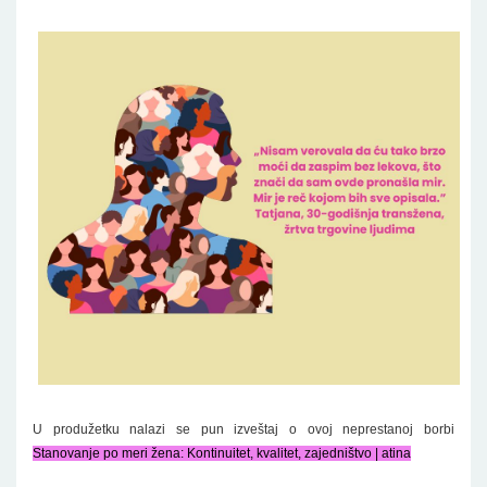
U produžetku nalazi se pun izveštaj o ovoj neprestanoj borbi
Stanovanje po meri žena: Kontinuitet, kvalitet, zajedništvo | atina