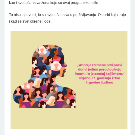
kao i svedočanstva žena koje su ovaj program koristile.
To nisu ispovesti, to su svedočanstva o preživljavanju. O borbi koja traje
i kad se svet okrene i ode.