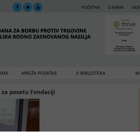
POČETNA
O NAMA
DON
DIMA
MREŽA PODRŠKE
E-BIBLIOTEKA
ME
 za posetu Fondaciji