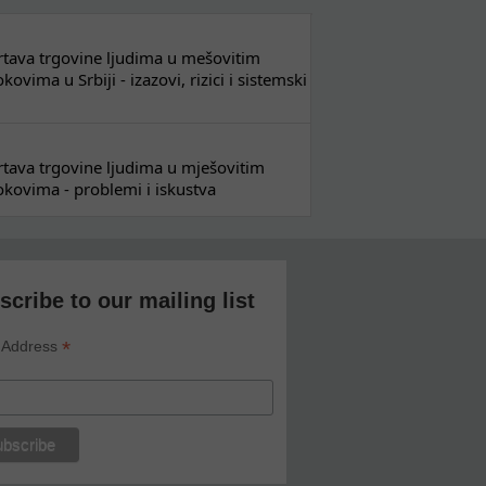
 žrtava trgovine ljudima u mešovitim
ovima u Srbiji - izazovi, rizici i sistemski
 žrtava trgovine ljudima u mješovitim
kovima - problemi i iskustva
scribe to our mailing list
*
 Address