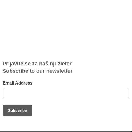
od Kornvola što je izdvojila vreme da poseti jedan od projekata koje
u svom rasporedu da snimi video poruku za vojvotkinju, koja je
ar u Zvečanskoj, u Srbiji.
ne posete balkanskom regionu sa princom od Velsa, i srela se sa
koji pružaju usluge porodičnih saradnika.
radu, i dom je za oko 180 dece.
a svih nas je da ovaj projekat u potpunosti zaživi jer smo svesni toga
u društva u kome živimo.”
ti zbog skretanja pažnje javnosti i dodatnog isticanja značaja ovog
danas sa nama i na podršci koju nam pružate.”