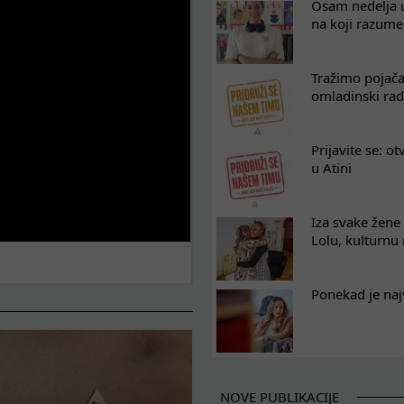
Osam nedelja u
na koji razum
Tražimo pojača
omladinski rad
Prijavite se: o
u Atini
Iza svake žene 
Lolu, kulturnu
Ponekad je naj
NOVE PUBLIKACIJE