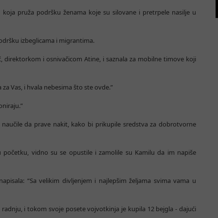
ju koja pruža podršku ženama koje su silovane i pretrpele nasilje u
 podršku izbeglicama i migrantima.
, direktorkom i osnivačicom Atine, i saznala za mobilne timove koji
 za Vas, i hvala nebesima što ste ovde.”
oniraju.”
 naučile da prave nakit, kako bi prikupile sredstva za dobrotvorne
u početku, vidno su se opustile i zamolile su Kamilu da im napiše
napisala: “Sa velikim divljenjem i najlepšim željama svima vama u
 radnju, i tokom svoje posete vojvotkinja je kupila 12 bejgla - dajući