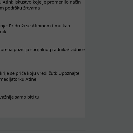
 Atini: iskustvo koje je promenilo način
em podršku žrtvama
nje: Pridruži se Atininom timu kao
nik
tvorena pozicija socijalnog radnika/radnice
krije se priča koju vredi čuti: Upoznajte
 medijatorku Atine
važnije samo biti tu