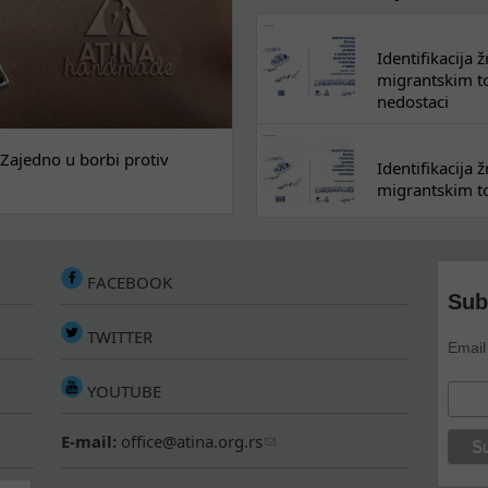
Identifikacija
migrantskim tok
nedostaci
Zajedno u borbi protiv
Identifikacija
migrantskim to
FACEBOOK
Sub
TWITTER
Email
YOUTUBE
E-mail:
office@atina.org.rs