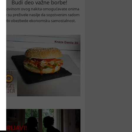
Budi deo važne borbe!
Kupovinom ovog nakita omogućavate onima
koje su preživele nasilje da sopstvenim radom
sebi obezbede ekonomsku samostalnost.