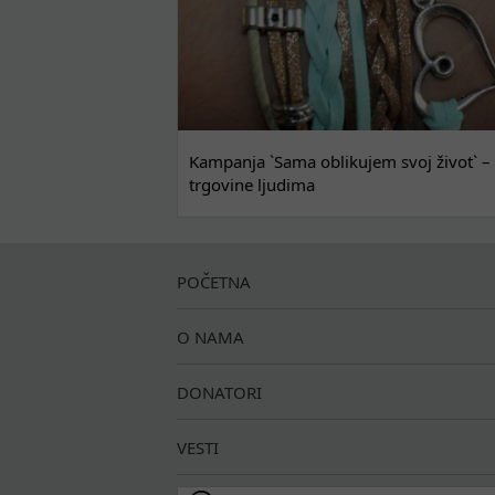
Kampanja `Sama oblikujem svoj život` – 
trgovine ljudima
POČETNA
O NAMA
DONATORI
VESTI