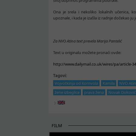
svoj doprinos programima podrške.
Ona je srela i nekoliko lokalnih učenica, 
upoznale, i kada je izašla iz radnje dočekao ju 
Za NVO Atina text prevela Marija Pantelić
Text u originalu možete pronaći ovde:
http://www.dailymail.co.uk/wires/pa/article-
Tagovi:
Vojvotkinja od Kornvola
Kamila
NVO Ati
žene izbeglice
prava žena
Novak Doković
FILM
POČETAK BOLJIH PRIČA