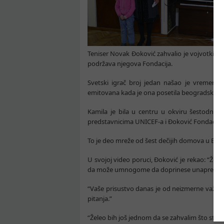
Teniser Novak Đoković zahvalio je vojvotkinji 
podržava njegova Fondacija.
Svetski igrač broj jedan našao je vremena 
emitovana kada je ona posetila beogradski Cent
Kamila je bila u centru u okviru šestodnev
predstavnicima UNICEF-a i Đoković Fondacije, 
To je deo mreže od šest dečijih domova u Beog
U svojoj video poruci, Đoković je rekao: “Želj
da može umnogome da doprinese unapređenj
“Vaše prisustvo danas je od neizmerne važnos
pitanja.”
“Želeo bih još jednom da se zahvalim što ste 