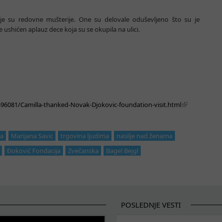
koje su redovne mušterije. One su delovale oduševljeno što su je
je ushićen aplauz dece koja su se okupila na ulici.
3496081/Camilla-thanked-Novak-Djokovic-foundation-visit.html
na
Marijana Savic
trgovina ljudima
nasilje nad ženama
Đoković Fondacija
Zvečanska
Bagel Bejgl
POSLEDNJE VESTI