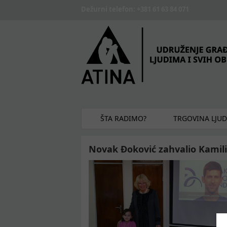
Skip to main content
Dežurni telefon: +381 61 63 84 071
ŠTA RADIMO?
TRGOVINA LJU
Novak Đoković zahvalio Kamili