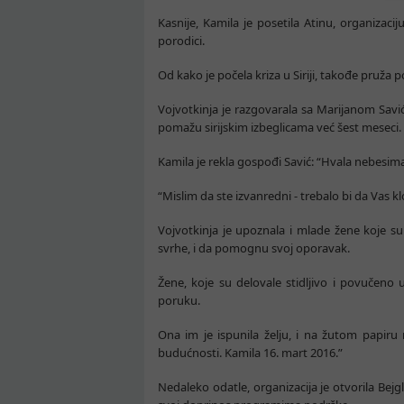
Kasnije, Kamila je posetila Atinu, organizaci
porodici.
Od kako je počela kriza u Siriji, takođe pruža
Vojvotkinja je razgovarala sa Marijanom Savić
pomažu sirijskim izbeglicama već šest meseci.
Kamila je rekla gospođi Savić: “Hvala nebesima
“Mislim da ste izvanredni - trebalo bi da Vas kl
Vojvotkinja je upoznala i mlade žene koje su
svrhe, i da pomognu svoj oporavak.
Žene, koje su delovale stidljivo i povučeno 
poruku.
Ona im je ispunila želju, i na žutom papiru 
budućnosti. Kamila 16. mart 2016.”
Nedaleko odatle, organizacija je otvorila Bejgl