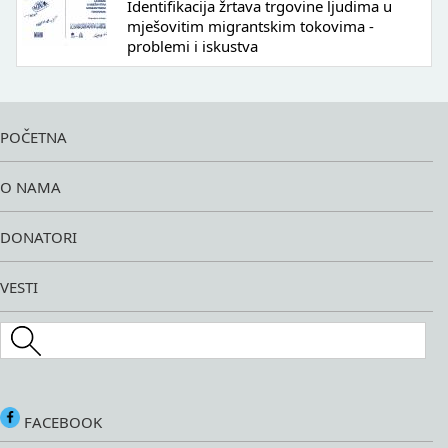
Identifikacija žrtava trgovine ljudima u
mješovitim migrantskim tokovima -
problemi i iskustva
POČETNA
O NAMA
DONATORI
VESTI
Search this site
FACEBOOK