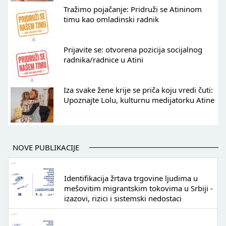
Tražimo pojačanje: Pridruži se Atininom
timu kao omladinski radnik
Prijavite se: otvorena pozicija socijalnog
radnika/radnice u Atini
Iza svake žene krije se priča koju vredi čuti:
Upoznajte Lolu, kulturnu medijatorku Atine
NOVE PUBLIKACIJE
Identifikacija žrtava trgovine ljudima u
mešovitim migrantskim tokovima u Srbiji -
izazovi, rizici i sistemski nedostaci