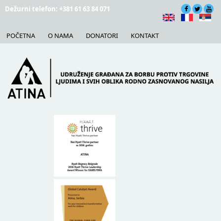
Skip to main content
Dežurni telefon: +381 61 63 84 071
POČETNA
O NAMA
DONATORI
KONTAKT