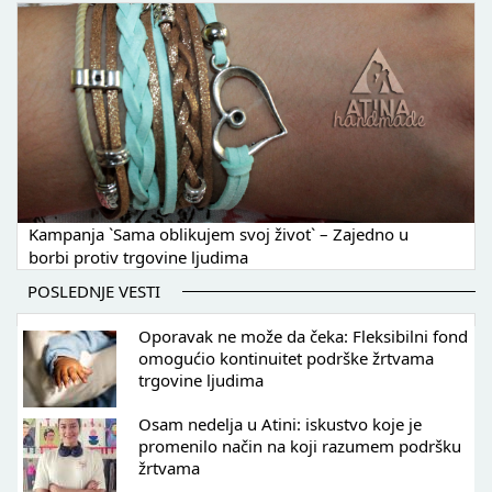
Kampanja `Sama oblikujem svoj život` – Zajedno u
borbi protiv trgovine ljudima
POSLEDNJE VESTI
Oporavak ne može da čeka: Fleksibilni fond
omogućio kontinuitet podrške žrtvama
trgovine ljudima
Osam nedelja u Atini: iskustvo koje je
promenilo način na koji razumem podršku
žrtvama