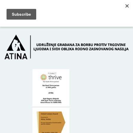
Skip to main content
Dežurni telefon: +381 61 63 84 071
POČETNA
O NAMA
DONATORI
KONTAKT