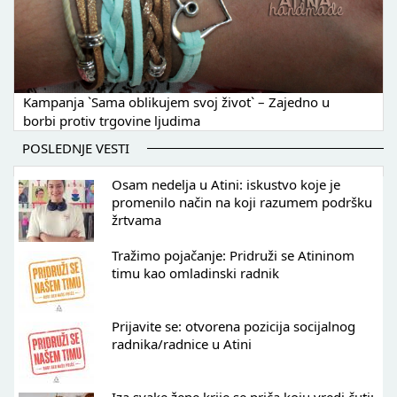
Kampanja `Sama oblikujem svoj život` – Zajedno u
borbi protiv trgovine ljudima
POSLEDNJE VESTI
Osam nedelja u Atini: iskustvo koje je
promenilo način na koji razumem podršku
žrtvama
Tražimo pojačanje: Pridruži se Atininom
timu kao omladinski radnik
Prijavite se: otvorena pozicija socijalnog
radnika/radnice u Atini