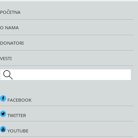
POČETNA
O NAMA
DONATORI
VESTI
Search this site
FACEBOOK
TWITTER
YOUTUBE