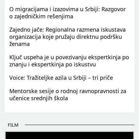
O migracijama i izazovima u Srbiji: Razgovor
o zajedničkim rešenjima
Zajedno jače: Regionalna razmena iskustava
organizacija koje pružaju direktnu podršku
ženama
Ključ uspeha je u povezivanju ekspertkinja po
znanju i ekspertkinja po iskustvu
Voice: Tražiteljke azila u Srbiji – tri priče
Mentorske sesije o rodnoj ravnopravnosti za
učenice srednjih škola
FILM
POČETAK BOLJIH PRIČA