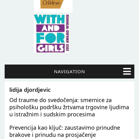
NAVIGATION
lidija djordjevic
Od traume do svedočenja: smernice za
psihološku podršku žrtvama trgovine ljudima
u istražnim i sudskim procesima
Prevencija kao ključ: zaustavimo prinudne
brakove i prinudu na prosjačenje