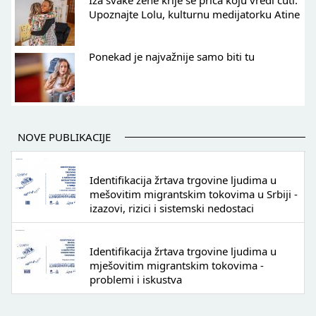
Iza svake žene krije se priča koju vredi čuti:
Upoznajte Lolu, kulturnu medijatorku Atine
Ponekad je najvažnije samo biti tu
NOVE PUBLIKACIJE
Identifikacija žrtava trgovine ljudima u
mešovitim migrantskim tokovima u Srbiji -
izazovi, rizici i sistemski nedostaci
Identifikacija žrtava trgovine ljudima u
mješovitim migrantskim tokovima -
problemi i iskustva