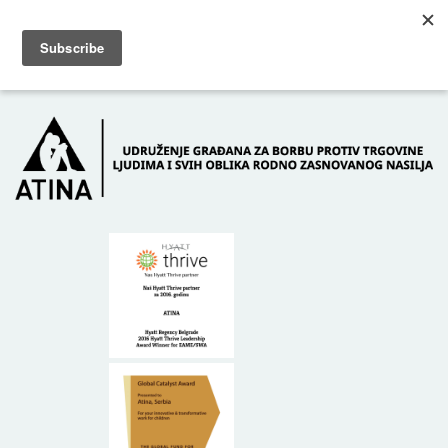
Skip to main content
Dežurni telefon: +381 61 63 84 071
POČETNA
O NAMA
DONATORI
KONTAKT