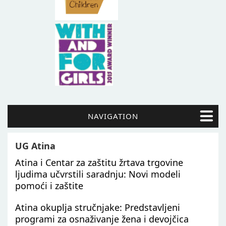
NAVIGATION
UG Atina
Atina i Centar za zaštitu žrtava trgovine
ljudima učvrstili saradnju: Novi modeli
pomoći i zaštite
Atina okuplja stručnjake: Predstavljeni
programi za osnaživanje žena i devojčica