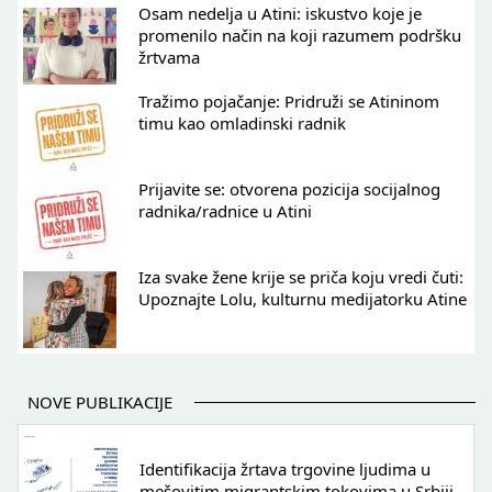
Osam nedelja u Atini: iskustvo koje je
promenilo način na koji razumem podršku
žrtvama
Tražimo pojačanje: Pridruži se Atininom
timu kao omladinski radnik
Prijavite se: otvorena pozicija socijalnog
radnika/radnice u Atini
Iza svake žene krije se priča koju vredi čuti:
Upoznajte Lolu, kulturnu medijatorku Atine
NOVE PUBLIKACIJE
Identifikacija žrtava trgovine ljudima u
mešovitim migrantskim tokovima u Srbiji -