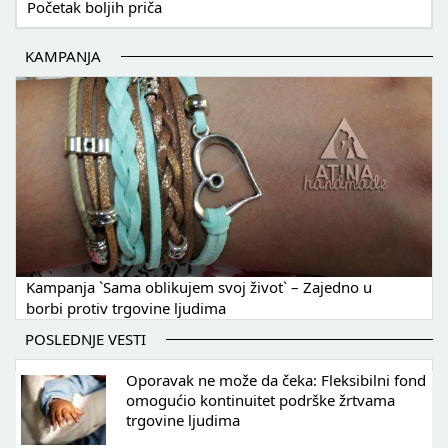
Početak boljih priča
KAMPANJA
Kampanja `Sama oblikujem svoj život` – Zajedno u
borbi protiv trgovine ljudima
POSLEDNJE VESTI
Oporavak ne može da čeka: Fleksibilni fond
omogućio kontinuitet podrške žrtvama
trgovine ljudima