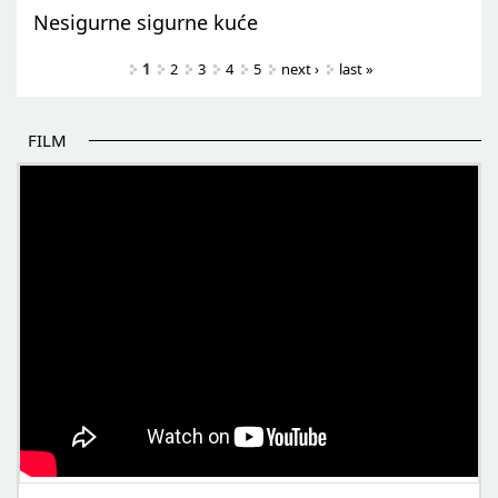
Nesigurne sigurne kuće
Pages
1
2
3
4
5
next ›
last »
FILM
POČETAK BOLJIH PRIČA