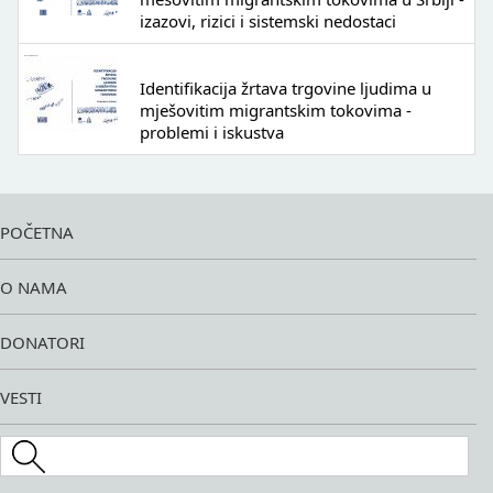
izazovi, rizici i sistemski nedostaci
Identifikacija žrtava trgovine ljudima u
mješovitim migrantskim tokovima -
problemi i iskustva
POČETNA
O NAMA
DONATORI
VESTI
Search this site