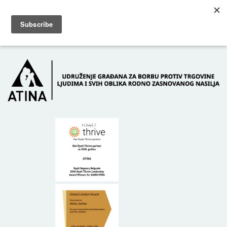
Skip to main content
Dežurni telefon: +381 61 63 84 071
POČETNA
O NAMA
DONATORI
KONTAKT