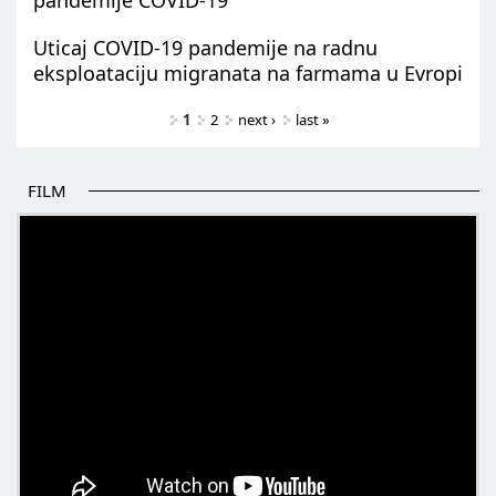
Uticaj COVID-19 pandemije na radnu
eksploataciju migranata na farmama u Evropi
Pages
1
2
next ›
last »
FILM
POČETAK BOLJIH PRIČA