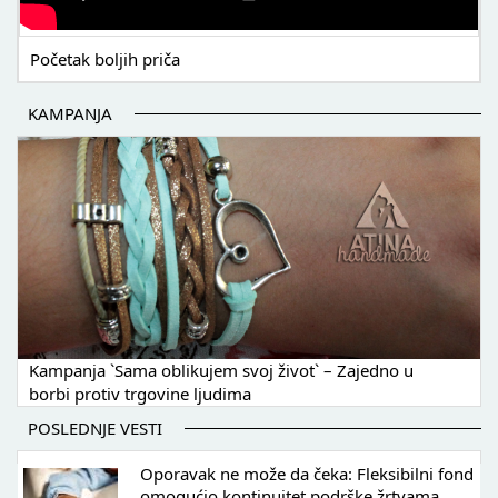
Početak boljih priča
KAMPANJA
Kampanja `Sama oblikujem svoj život` – Zajedno u
borbi protiv trgovine ljudima
POSLEDNJE VESTI
Oporavak ne može da čeka: Fleksibilni fond
omogućio kontinuitet podrške žrtvama