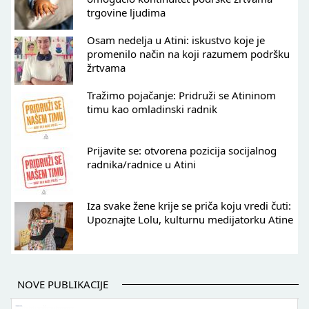
trgovine ljudima
Osam nedelja u Atini: iskustvo koje je
promenilo način na koji razumem podršku
žrtvama
Tražimo pojačanje: Pridruži se Atininom
timu kao omladinski radnik
Prijavite se: otvorena pozicija socijalnog
radnika/radnice u Atini
Iza svake žene krije se priča koju vredi čuti:
Upoznajte Lolu, kulturnu medijatorku Atine
NOVE PUBLIKACIJE