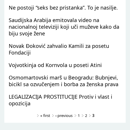
Ne postoji “seks bez pristanka”. To je nasilje.
Saudijska Arabija emitovala video na
nacionalnoj televiziji koji uči muževe kako da
biju svoje žene
Novak Đoković zahvalio Kamili za posetu
Fondaciji
Vojvotkinja od Kornvola u poseti Atini
Osmomartovski marš u Beogradu: Bubnjevi,
bicikl sa ozvučenjem i borba za ženska prava
LEGALIZACIJA PROSTITUCIJE Protiv i vlast i
opozicija
Pages
« first
‹ previous
1
2
3