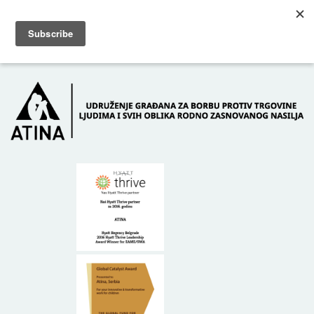
Skip to main content
Dežurni telefon: +381 61 63 84 071
POČETNA
O NAMA
DONATORI
KONTAKT