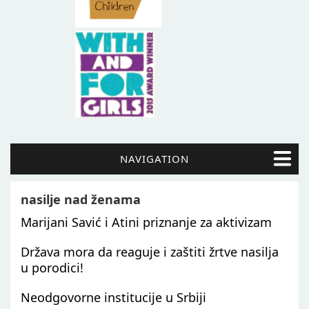
NAVIGATION
nasilje nad ženama
Marijani Savić i Atini priznanje za aktivizam
Država mora da reaguje i zaštiti žrtve nasilja
u porodici!
Neodgovorne institucije u Srbiji