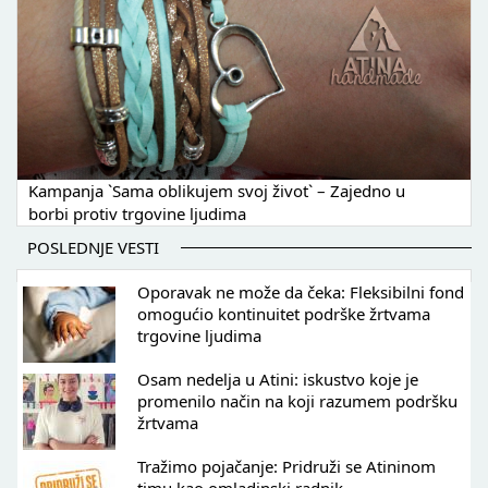
Kampanja `Sama oblikujem svoj život` – Zajedno u
borbi protiv trgovine ljudima
POSLEDNJE VESTI
Oporavak ne može da čeka: Fleksibilni fond
omogućio kontinuitet podrške žrtvama
trgovine ljudima
Osam nedelja u Atini: iskustvo koje je
promenilo način na koji razumem podršku
žrtvama
Tražimo pojačanje: Pridruži se Atininom