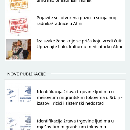
timu kao omladinski radnik
Prijavite se: otvorena pozicija socijalnog
radnika/radnice u Atini
Iza svake žene krije se priča koju vredi čuti:
Upoznajte Lolu, kulturnu medijatorku Atine
NOVE PUBLIKACIJE
Identifikacija žrtava trgovine ljudima u
mešovitim migrantskim tokovima u Srbiji -
izazovi, rizici i sistemski nedostaci
Identifikacija žrtava trgovine ljudima u
mješovitim migrantskim tokovima -